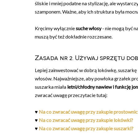
śliskie i mniej podatne na stylizację, ale wystar
szamponem. Ważne, aby ich struktura była mocna
Kręcimy wyłącznie
suche włosy
- nie mogą być na
muszą być też dokładnie rozczesane.
Zasada nr 2. Używaj sprzętu dob
Lepiej zainwestować w dobrą lokówkę, suszarkę 
włosów. Najważniejsze, aby powłoka grzałek pr
suszarka miała
letni/chłodny nawiew i funkcję jon
zwracać uwagę przeczytacie tutaj:
♥
Na co zwracać uwagę przy zakupie prostownic
♥
Na co zwracać uwagę przy zakupie lokówki?
♥
Na co zwracać uwagę przy zakupie suszarki?