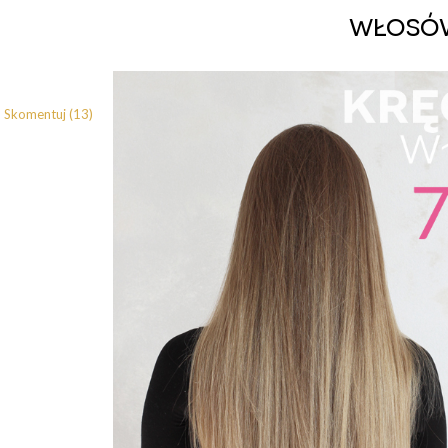
włosó
Skomentuj (13)