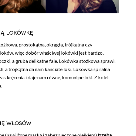
ią lokówkę
stożkowa, prostokątna, okrągła, trójkątna czy
 loków, więc dobór właściwej lokówki jest bardzo,
czki, a gruba delikatne fale. Lokówka stożkowa sprawi,
h, a trójkątna da nam kanciate loki. Lokówka spiralna
as kręcenia i daje nam równe, komunijne loki. Z kolei
.
nię włosów
ne (nawilżone maską i zabezpieczone olejkiem)
trzeba