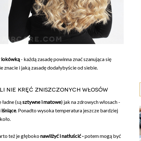
w lokówką
- każdą zasadę powinna znać szanująca się
 znacie i jaką zasadę dodałybyście od siebie.
yli nie kręć zniszczonych włosów
 ładne (są
sztywne i matowe
) jak na zdrowych włosach -
 lśniące
. Ponadto wysoka temperatura jeszcze bardziej
koło.
rto też je głęboko
nawilżyć i natłuścić -
potem mogą być