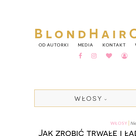
BlondHair
OD AUTORKI
MEDIA
KONTAKT
WŁOSY
WŁOSY
n
Jak zrobić trwałe i ła