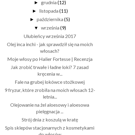
grudnia
(12)
►
listopada
(11)
►
października
(5)
►
września
(9)
▼
Ulubieńcy września 2017
Olej inca inchi - jak sprawdził się na moich
włosach?
Moje włosy po Halier Fortesse | Recenzja
Jak zrobić trwałe i ładne loki? 7 zasad
kręcenia w...
Fale na grubej lokówce stożkowej
9 fryzur, które zrobiła na moich włosach 12-
letnia...
Olejowanie na żel aloesowy i aloesowa
pielęgnacja ...
Strój dnia z koszulą w kratę
Spis sklepów stacjonarnych z kosmetykami
do włosów