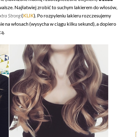
 trwalsze. Najłatwiej zrobić to suchym lakierem do włosów,
xtra Strong
(
KLIK
). Po rozpyleniu lakieru rozczesujemy
ie na włosach (wysycha w ciągu kilku sekund), a dopiero
cą.