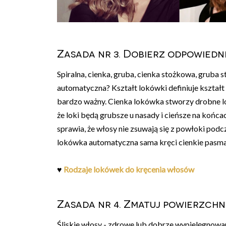
Zasada nr 3. Dobierz odpowiedn
Spiralna, cienka, gruba, cienka stożkowa, gruba 
automatyczna? Kształt lokówki definiuje kształt
bardzo ważny. Cienka lokówka stworzy drobne lo
że loki będą grubsze u nasady i cieńsze na końcac
sprawia, że włosy nie zsuwają się z powłoki podcz
lokówka automatyczna sama kręci cienkie pasma
♥
Rodzaje lokówek do kręcenia włosów
Zasada nr 4. Zmatuj powierzch
Śliskie włosy - zdrowe lub dobrze wypielęgnowa