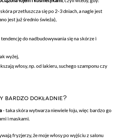
bciążona łojem i kosmetykami
, czyli wtedy, gdy:
skóra przetłuszcza się po 2-3 dniach, a nagle jest
no jest już średnio świeża),
 tendencję do nadbudowywania się na skórze i
jak wyżej,
iększają włosy, np. od lakieru, suchego szamponu czy
wy bardzo dokładnie?
a
- taka skóra wytwarza niewiele łoju, więc bardzo go
ami i maskami.
ają fryzjerzy, że moje włosy po wyjściu z salonu