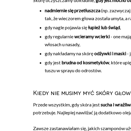
Skórę oczyszczamy dokładnie,
gdy jest mocno o
nadmiernie się przetłuszcza
(np. zazwyczaj 
tak, że wieczorem głowa została umyta, a ra
gdy nagle pojawia się
łupież lub świąd
,
gdy regularnie
wcieramy wcierki
- one mają
włosach u nasady,
gdy nakładamy na skórę
odżywki i maski
- 
gdy jest
brudna od kosmetyków
, które up
tuszu w sprayu do odrostów.
Kiedy nie musimy myć skóry gło
Przede wszystkim, gdy skóra jest
sucha i wrażliw
potrzebuje. Najlepiej nawilżać ją dodatkowo olej
Zawsze zastanawiałam się, jakich szamponów używ