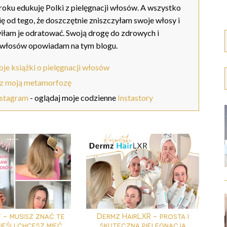
oku edukuję Polki z pielęgnacji włosów. A wszystko
ię od tego, że doszczętnie zniszczyłam swoje włosy i
iłam je odratować. Swoją drogę do zdrowych i
 włosów opowiadam na tym blogu.
je książki o pielęgnacji włosów
z moją metamorfozę
nstagram
- oglądaj moje codzienne
Instastory
 - musisz znać te
Dermz HairLXR - prosta i
eśli chcesz mieć ...
skuteczna pielęgnacja