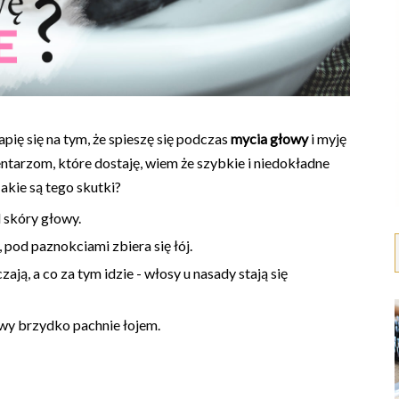
pię się na tym, że spieszę się podczas
mycia głowy
i myję
tarzom, które dostaję, wiem że szybkie i niedokładne
akie są tego skutki?
 skóry głowy.
pod paznokciami zbiera się łój.
ają, a co za tym idzie - włosy u nasady stają się
owy brzydko pachnie łojem.