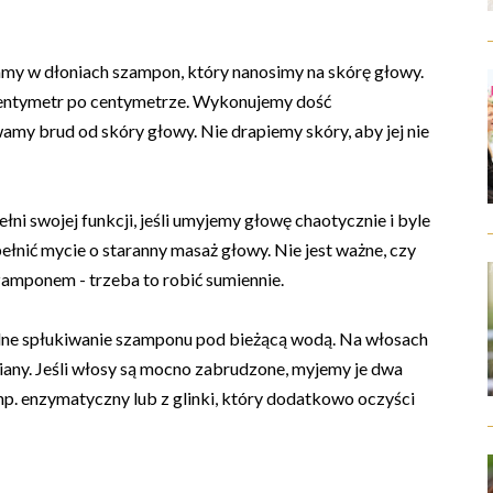
my w dłoniach szampon, który nanosimy na skórę głowy.
 centymetr po centymetrze. Wykonujemy dość
wamy brud od skóry głowy. Nie drapiemy skóry, aby jej nie
ni swojej funkcji, jeśli umyjemy głowę chaotycznie i byle
ełnić mycie o staranny masaż głowy. Nie jest ważne, czy
mponem - trzeba to robić sumiennie.
ne spłukiwanie szamponu pod bieżącą wodą. Na włosach
iany. Jeśli włosy są mocno zabrudzone, myjemy je dwa
 np. enzymatyczny lub z glinki, który dodatkowo oczyści