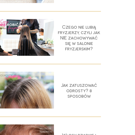
Czego nie lubią
fryzjerzy, czyli jak
NIE zachowywać
się w salonie
fryzjerskim?
Jak zatuszować
odrosty? 8
sposobów