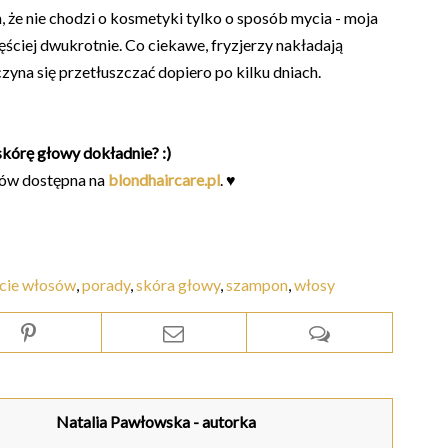
, że nie chodzi o kosmetyki tylko o sposób mycia - moja
ęściej dwukrotnie. Co ciekawe, fryzjerzy nakładają
zyna się przetłuszczać dopiero po kilku dniach.
kórę głowy dokładnie? :)
znów dostępna na
blondhaircare.pl
. ♥
cie włosów
,
porady
,
skóra głowy
,
szampon
,
włosy
Natalia Pawłowska
- autorka