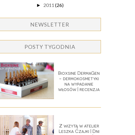
2011
(26)
►
NEWSLETTER
POSTY TYGODNIA
Bioxsine DermaGen
- dermokosmetyki
na wypadanie
włosów | recenzja
Z wizytą w atelier
Leszka Czajki | Dni