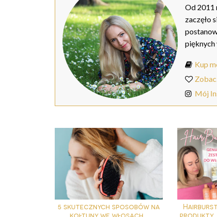
Od 2011 r
zaczęło s
postanow
pięknych
Kup mo
Zobac
Mój I
5 skutecznych sposobów na
Hairburst
kołtuny we włosach...
produkty, j