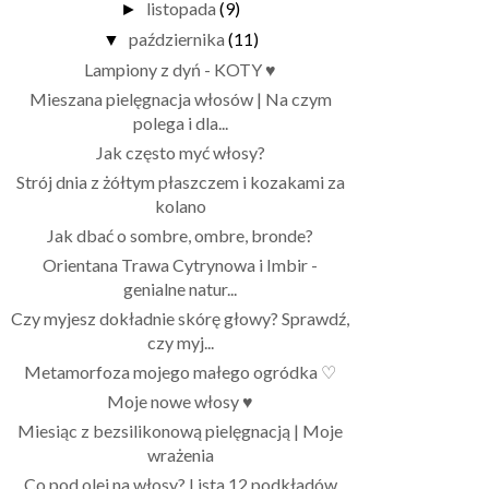
listopada
(9)
►
października
(11)
▼
Lampiony z dyń - KOTY ♥
Mieszana pielęgnacja włosów | Na czym
polega i dla...
Jak często myć włosy?
Strój dnia z żółtym płaszczem i kozakami za
kolano
Jak dbać o sombre, ombre, bronde?
Orientana Trawa Cytrynowa i Imbir -
genialne natur...
Czy myjesz dokładnie skórę głowy? Sprawdź,
czy myj...
Metamorfoza mojego małego ogródka ♡
Moje nowe włosy ♥
Miesiąc z bezsilikonową pielęgnacją | Moje
wrażenia
Co pod olej na włosy? Lista 12 podkładów