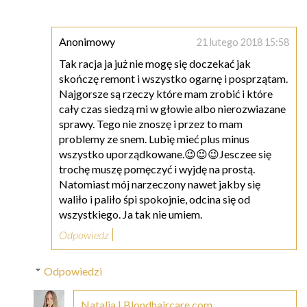
Anonimowy
21 lutego 2018 15:58
Tak racja ja już nie mogę się doczekać jak
skończę remont i wszystko ogarnę i posprzątam.
Najgorsze są rzeczy które mam zrobić i które
cały czas siedzą mi w głowie albo nierozwiazane
sprawy. Tego nie znoszę i przez to mam
problemy ze snem. Lubię mieć plus minus
wszystko uporządkowane.😉😉😉Jesczee się
trochę muszę pomęczyć i wyjdę na prostą.
Natomiast mój narzeczony nawet jakby się
waliło i paliło śpi spokojnie, odcina się od
wszystkiego. Ja tak nie umiem.
Odpowiedz
Odpowiedzi
Natalia | Blondhaircare.com