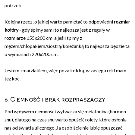
potrzeb.
Kolejna rzecz, o jakiej warto pamiętać to odpowiedni
rozmiar
kołdry
- gdy śpimy sami to najlepsza jest z reguły w
rozmiarze 155x200 cm, a jeśli śpimy z
mężem/chłopakiem/siostrą/koleżanką to najlepsza będzie ta
o wymiarach 220x200 cm.
Jestem zmarźlakiem, więc poza kołdrą, w zasięgu ręki mam
też koc.
6. Ciemność i brak rozpraszaczy
Pod wpływem ciemności wytwarza się melatonina (hormon
snu), dlatego na czas snu warto opuścić rolety, które osłonią
nas od światła ulicznego. Ja osobiście nie lubię opuszczać