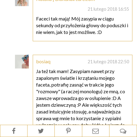
21 lutego 2018 16:55
Faceci tak mają! Mój zasypia w ciągu
sekundy od przyłożenia głowy do poduszki i
nie wiem, jak to jest możliwe. :D
bosiaq
21 lutego 2018 22:50
Ja też tak mam! Zasypiam nawet przy
zapalonym światle i krzątaniu mojego
faceta, potrafię zasnąć w trakcie jego
"rozmowy" (a raczej monologu) ze mną, co
zawsze wprowadza go w osłupienie :D A
jestem dziewczyną :P Ale większość tych
zasad intuicyjnie stosuję, a najważniejsza
sprawa wg mnie to korzystanie z sypialni
wyłącznie w celu snu, żeby łóżko kojarzyło
się praktycznie jednoznacznie :D