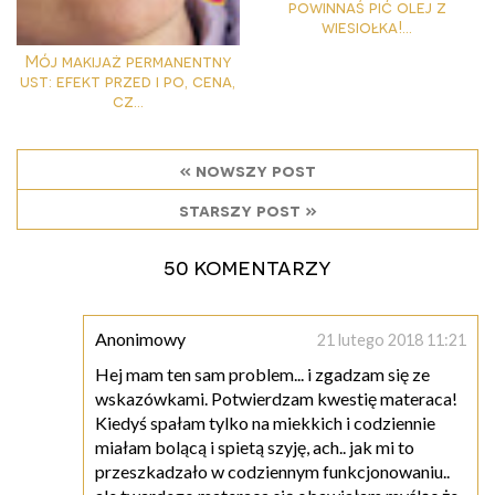
powinnaś pić olej z
wiesiołka!...
Mój makijaż permanentny
ust: efekt przed i po, cena,
cz...
« nowszy post
starszy post »
50 komentarzy
Anonimowy
21 lutego 2018 11:21
Hej mam ten sam problem... i zgadzam się ze
wskazówkami. Potwierdzam kwestię materaca!
Kiedyś spałam tylko na miekkich i codziennie
miałam bolącą i spietą szyję, ach.. jak mi to
przeszkadzało w codziennym funkcjonowaniu..