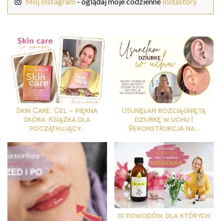
Mój Instagram
- oglądaj moje codzienne
Instastory
Skin Care. Cel - piękna
Usunęłam rozciągniętą
skóra. Książka dla
dziurkę w uchu |
początkujący...
Rekonstrukcja na...
10 powodów, dla których