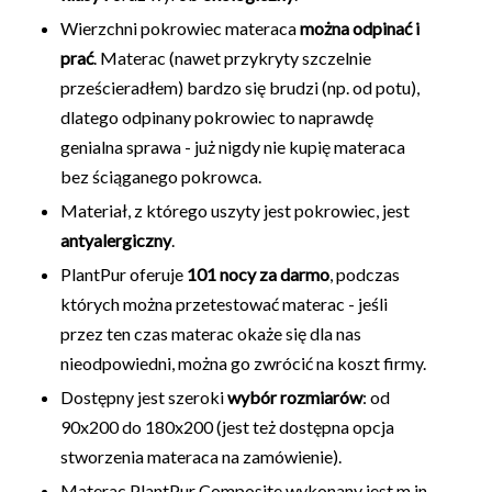
Wierzchni pokrowiec materaca
można odpinać i
prać
. Materac (nawet przykryty szczelnie
prześcieradłem) bardzo się brudzi (np. od potu),
dlatego odpinany pokrowiec to naprawdę
genialna sprawa - już nigdy nie kupię materaca
bez ściąganego pokrowca.
Materiał, z którego uszyty jest pokrowiec, jest
antyalergiczny
.
PlantPur oferuje
101 nocy za darmo
, podczas
których można przetestować materac - jeśli
przez ten czas materac okaże się dla nas
nieodpowiedni, można go zwrócić na koszt firmy.
Dostępny jest szeroki
wybór rozmiarów
: od
90x200 do 180x200 (jest też dostępna opcja
stworzenia materaca na zamówienie).
Materac PlantPur Composite wykonany jest m.in.