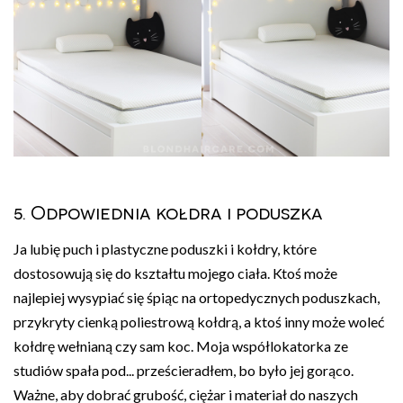
5. Odpowiednia kołdra i poduszka
Ja lubię puch i plastyczne poduszki i kołdry, które
dostosowują się do kształtu mojego ciała. Ktoś może
najlepiej wysypiać się śpiąc na ortopedycznych poduszkach,
przykryty cienką poliestrową kołdrą, a ktoś inny może woleć
kołdrę wełnianą czy sam koc. Moja współlokatorka ze
studiów spała pod... prześcieradłem, bo było jej gorąco.
Ważne, aby dobrać grubość, ciężar i materiał do naszych