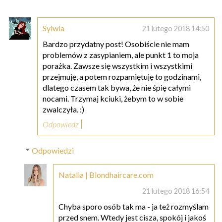
Sylwia
21 lutego 2018 14:50
Bardzo przydatny post! Osobiście nie mam
problemów z zasypianiem, ale punkt 1 to moja
porażka. Zawsze się wszystkim i wszystkimi
przejmuję, a potem rozpamiętuję to godzinami,
dlatego czasem tak bywa, że nie śpię całymi
nocami. Trzymaj kciuki, żebym to w sobie
zwalczyła. :)
Odpowiedz
Odpowiedzi
Natalia | Blondhaircare.com
21 lutego 2018 16:54
Chyba sporo osób tak ma - ja też rozmyślam
przed snem. Wtedy jest cisza, spokój i jakoś