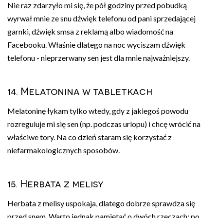
Nie raz zdarzyło mi się, że pół godziny przed pobudką
wyrwał mnie ze snu dźwięk telefonu od pani sprzedającej
garnki, dźwięk smsa z reklamą albo wiadomość na
Facebooku. Właśnie dlatego na noc wyciszam dźwięk
telefonu - nieprzerwany sen jest dla mnie najważniejszy.
14. Melatonina w tabletkach
Melatoninę łykam tylko wtedy, gdy z jakiegoś powodu
rozreguluje mi się sen (np. podczas urlopu) i chcę wrócić na
właściwe tory. Na co dzień staram się korzystać z
niefarmakologicznych sposobów.
15. Herbata z melisy
Herbata z melisy uspokaja, dlatego dobrze sprawdza się
przed snem. Warto jednak pamiętać o dwóch rzeczach: po