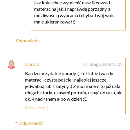
ja z kolei chcę wymienić nasz ikeowski
materac na jakiś naprawdę porządny, z
możliwością wyprania i chyba Twój wpis
mnie ukierunkował :)
Odpowiedz
Dorota
21 lutego 2018 12:09
Bardzo przydatne porady :) Też lubię twardy
materac i czystą pościel, najlepiej jeszcze
jedwabną lub z satyny :) Z moim snem to już cała
długa historia, czasami potrafię usnąć od razu, ale
ok. 4 nad ranem albo w dzień :D
Odpowiedz
Odpowiedzi