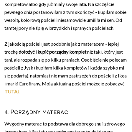
kompletów albo gdy już miały swoje lata. Na szczęście
pewnego dnia postanowiłam z tym skończyć - kupiłam sobie
wesołą, kolorową pościel i niesamowicie umiliła mi sen. Od
tamtej pory nie śpię w brzydkich i spranych pościelach.
Z jakością pościeli jest podobnie jak z materacem - lepiej
trochę
dołożyć i kupić porządny komplet
niż taki, który jest
tani, ale rozpada się po kilku praniach. Osobiście nie polecam
pościeli z Jysk (kupiłam kilka kompletów i każda szybko mi
się podarła), natomiast nie mam zastrzeżeń do pościeli z Ikea
i marki Eurofirany. Moją aktualną pościel możecie zobaczyć
TUTAJ
.
4. Porządny materac
Wygodny materac to podstawa dla dobrego snu i zdrowego
kręgosłupa. Niestety, porządny materac to dość spory