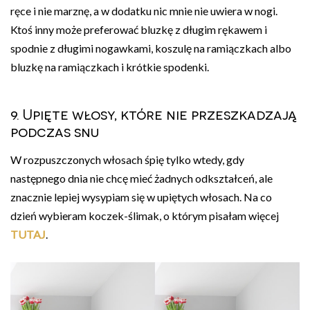
ręce i nie marznę, a w dodatku nic mnie nie uwiera w nogi.
Ktoś inny może preferować bluzkę z długim rękawem i
spodnie z długimi nogawkami, koszulę na ramiączkach albo
bluzkę na ramiączkach i krótkie spodenki.
9. Upięte włosy, które nie przeszkadzają
podczas snu
W rozpuszczonych włosach śpię tylko wtedy, gdy
następnego dnia nie chcę mieć żadnych odkształceń, ale
znacznie lepiej wysypiam się w upiętych włosach. Na co
dzień wybieram koczek-ślimak, o którym pisałam więcej
TUTAJ
.