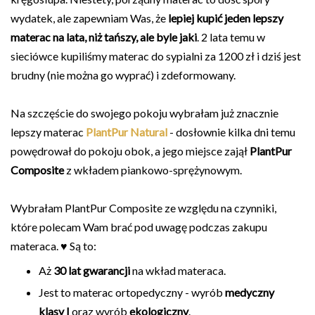
wydatek, ale zapewniam Was, że
lepiej kupić jeden lepszy
materac na lata, niż tańszy, ale byle jaki
. 2 lata temu w
sieciówce kupiliśmy materac do sypialni za 1200 zł i dziś jest
brudny (nie można go wyprać) i zdeformowany.
Na szczęście do swojego pokoju wybrałam już znacznie
lepszy materac
PlantPur Natural
- dosłownie kilka dni temu
powędrował do pokoju obok, a jego miejsce zajął
PlantPur
Composite
z wkładem piankowo-sprężynowym.
Wybrałam PlantPur Composite ze względu na czynniki,
które polecam Wam brać pod uwagę podczas zakupu
materaca. ♥ Są to:
Aż
30 lat gwarancji
na wkład materaca.
Jest to materac ortopedyczny - wyrób
medyczny
klasy I
oraz wyrób
ekologiczny
.