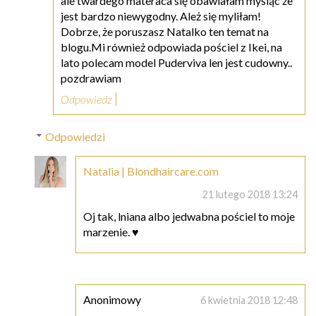
ale twardego materaca się obawiałam myśląc że
jest bardzo niewygodny. Ależ się myliłam!
Dobrze, że poruszasz Natalko ten temat na
blogu.Mi również odpowiada pościel z Ikei, na
lato polecam model Puderviva len jest cudowny..
pozdrawiam
Odpowiedz
Odpowiedzi
Natalia | Blondhaircare.com
21 lutego 2018 13:24
Oj tak, lniana albo jedwabna pościel to moje
marzenie. ♥
Anonimowy
6 kwietnia 2018 12:48