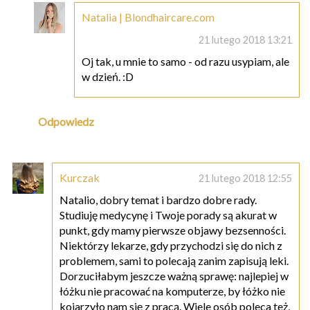
Natalia | Blondhaircare.com
21 lutego 2018 13:21
Oj tak, u mnie to samo - od razu usypiam, ale
w dzień. :D
Odpowiedz
Kurczak
21 lutego 2018 12:55
Natalio, dobry temat i bardzo dobre rady.
Studiuję medycynę i Twoje porady są akurat w
punkt, gdy mamy pierwsze objawy bezsenności.
Niektórzy lekarze, gdy przychodzi się do nich z
problemem, sami to polecają zanim zapisują leki.
Dorzuciłabym jeszcze ważną sprawę: najlepiej w
łóżku nie pracować na komputerze, by łóżko nie
kojarzyło nam się z pracą. Wiele osób poleca też,