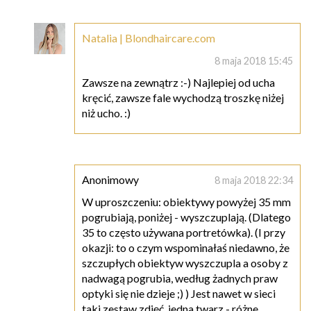
Natalia | Blondhaircare.com
8 maja 2018 15:45
Zawsze na zewnątrz :-) Najlepiej od ucha
kręcić, zawsze fale wychodzą troszkę niżej
niż ucho. :)
Anonimowy
8 maja 2018 22:34
W uproszczeniu: obiektywy powyżej 35 mm
pogrubiają, poniżej - wyszczuplają. (Dlatego
35 to często używana portretówka). (I przy
okazji: to o czym wspominałaś niedawno, że
szczupłych obiektyw wyszczupla a osoby z
nadwagą pogrubia, według żadnych praw
optyki się nie dzieje ;) ) Jest nawet w sieci
taki zestaw zdjęć, jedna twarz - różne