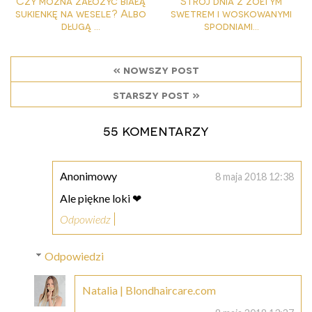
Czy można założyć białą
Strój dnia z żółtym
sukienkę na wesele? Albo
swetrem i woskowanymi
długą ...
spodniami...
« nowszy post
starszy post »
55 komentarzy
Anonimowy
8 maja 2018 12:38
Ale piękne loki ❤
Odpowiedz
Odpowiedzi
Natalia | Blondhaircare.com