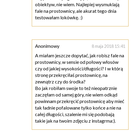
obiektyw, nie wiem. Najlepiej wysmuklają
fale na prostownicy, ale akurat tego dnia
testowałam lokówkę. :)
Anonimowy
8 maja 2018 15:41
A miałam jeszcze dopytać, jak robisz fale na
prostownicy, w sensie od połowy włosów
czy od jakiej wysokości/długości? I w którą
stronę przekręciłaś prostownicę, na
zewnątrz czy do środka?
Bo jak robiłam swoje to też nieopatrznie
zaczęłam od samej góry, nie wiem odkąd
powinnam przekręcić prostownicę aby mieć
tak ładnie pofalowane tylko końce a nie na
całej długości, szalenie mi się podobają
takie jak na twoim zdjęciu z instagrma:).