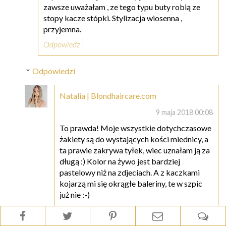
zawsze uważałam , ze tego typu buty robią ze
stopy kacze stópki. Stylizacja wiosenna ,
przyjemna.
Odpowiedz
Odpowiedzi
Natalia | Blondhaircare.com
9 maja 2018 00:08
To prawda! Moje wszystkie dotychczasowe
żakiety są do wystających kości miednicy, a
ta prawie zakrywa tyłek, wiec uznałam ją za
długą :) Kolor na żywo jest bardziej
pastelowy niż na zdjeciach. A z kaczkami
kojarzą mi się okrągłe baleriny, te w szpic
już nie :-)