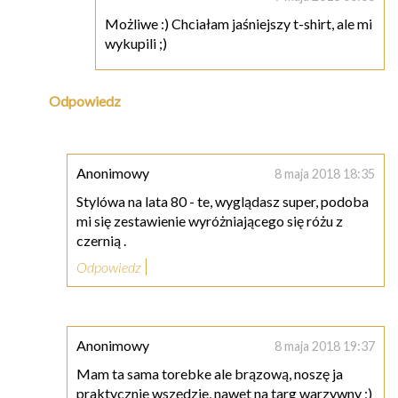
Możliwe :) Chciałam jaśniejszy t-shirt, ale mi
wykupili ;)
Odpowiedz
Anonimowy
8 maja 2018 18:35
Stylówa na lata 80 - te, wyglądasz super, podoba
mi się zestawienie wyróżniającego się różu z
czernią .
Odpowiedz
Anonimowy
8 maja 2018 19:37
Mam ta sama torebke ale brązową, noszę ja
praktycznie wszędzie, nawet na targ warzywny ;)