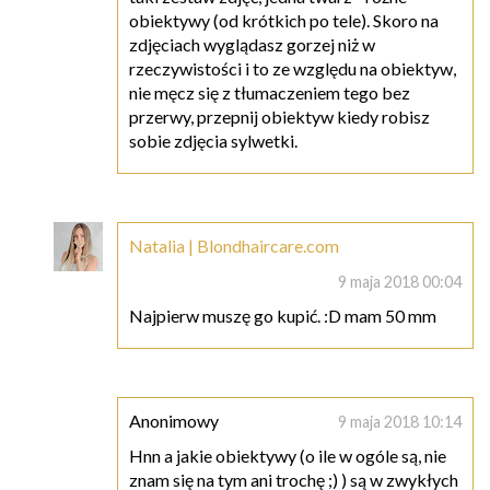
obiektywy (od krótkich po tele). Skoro na
zdjęciach wyglądasz gorzej niż w
rzeczywistości i to ze względu na obiektyw,
nie męcz się z tłumaczeniem tego bez
przerwy, przepnij obiektyw kiedy robisz
sobie zdjęcia sylwetki.
Natalia | Blondhaircare.com
9 maja 2018 00:04
Najpierw muszę go kupić. :D mam 50 mm
Anonimowy
9 maja 2018 10:14
Hnn a jakie obiektywy (o ile w ogóle są, nie
znam się na tym ani trochę ;) ) są w zwykłych