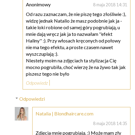
Anonimowy
8 maja 2018 14:31
Od razu zaznaczam, że nie piszę tego złośliwie :),
widzę jednak Natalio że masz podobnie jak ja -
takie loki robione od samej góry pogrubiają, u
mnie dają wręcz jak ja to nazwałam ''efekt
Haliny'' :). Przy włosach kręconych od połowy
nie ma tego efektu, a proste czasem nawet
wyszczuplają :).
Niestety moim na zdjęciach ta stylizacja Cię
mocno pogrubiła, choć wierzę że na żywo tak jak
piszesz tego nie było
Odpowiedz
Odpowiedzi
Natalia | Blondhaircare.com
8 maja 2018 14:35
Zdjęcia mnie pogrubiają. :) Może mam zły