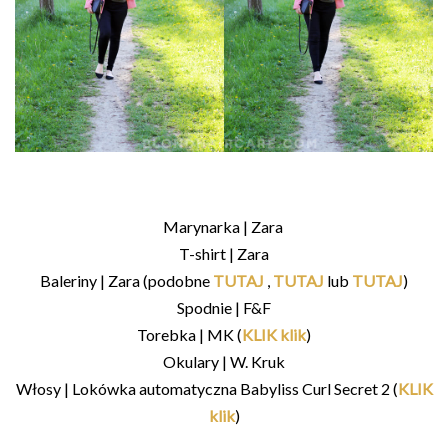
Marynarka | Zara
T-shirt | Zara
Baleriny | Zara (podobne
TUTAJ
,
TUTAJ
lub
TUTAJ
)
Spodnie | F&F
Torebka | MK (
KLIK klik
)
Okulary | W. Kruk
Włosy | Lokówka automatyczna Babyliss Curl Secret 2 (
KLIK
klik
)