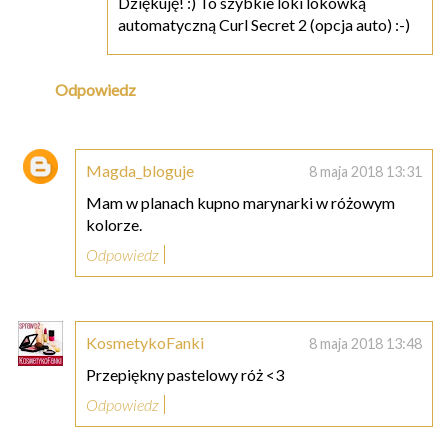
Dziękuję! :) To szybkie loki lokówką
automatyczną Curl Secret 2 (opcja auto) :-)
Odpowiedz
Magda_bloguje
8 maja 2018 13:31
Mam w planach kupno marynarki w różowym
kolorze.
Odpowiedz
KosmetykoFanki
8 maja 2018 13:48
Przepiękny pastelowy róż <3
Odpowiedz