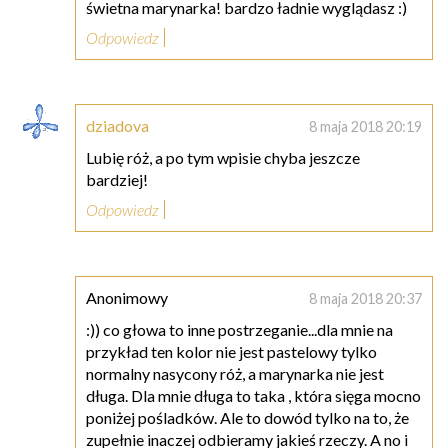
świetna marynarka! bardzo ładnie wyglądasz :)
Odpowiedz
dziadova
8 maja 2018 20:19
Lubię róż, a po tym wpisie chyba jeszcze
bardziej!
Odpowiedz
Anonimowy
8 maja 2018 20:37
:)) co głowa to inne postrzeganie...dla mnie na
przykład ten kolor nie jest pastelowy tylko
normalny nasycony róż, a marynarka nie jest
długa. Dla mnie długa to taka , która sięga mocno
poniżej pośladków. Ale to dowód tylko na to, że
zupełnie inaczej odbieramy jakieś rzeczy. A no i