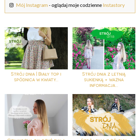
Mój Instagram
- oglądaj moje codzienne
Instastory
Strój dnia | Biały top i
Strój dnia z letnią
spódnica w kwiaty...
sukienką + ważna
informacja...