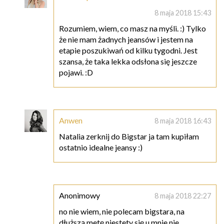
8 maja 2018 15:43
Rozumiem, wiem, co masz na myśli. :) Tylko
że nie mam żadnych jeansów i jestem na
etapie poszukiwań od kilku tygodni. Jest
szansa, że taka lekka odsłona się jeszcze
pojawi. :D
Anwen
8 maja 2018 16:43
Natalia zerknij do Bigstar ja tam kupiłam
ostatnio idealne jeansy :)
Anonimowy
8 maja 2018 22:27
no nie wiem, nie polecam bigstara, na
dłuższą metę niestety się u mnie nie