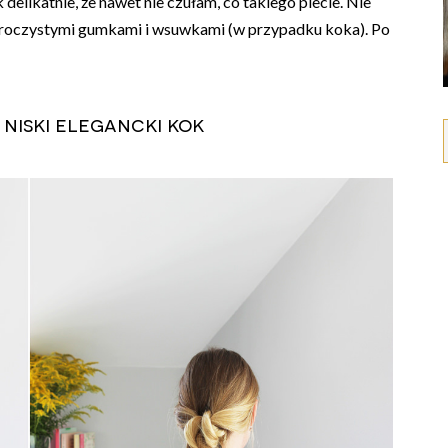
delikatnie, że nawet nie czułam, co takiego plecie. Nie
zroczystymi gumkami i wsuwkami (w przypadku koka). Po
 niski elegancki kok