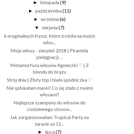
listopada
(9)
►
października
(11)
►
września
(6)
►
sierpnia
(7)
▼
6 oryginalnych fryzur, które zrobiła na moich
włos...
Moje włosy - sierpień 2018 | Piramida
pielęgnacji ...
Metamorfoza włosów Agnieszki ♡ | Z
blondu do brązu
Strój dnia | Złoty top i biała spódniczka ♡
Nie spłukałam maski! Co się stało z moimi
włosami?
Najlepsze szampony do włosów do
codziennego stosow...
Jak zorganizowałam Tropical Party na
tarasie za 12...
lipca
(7)
►