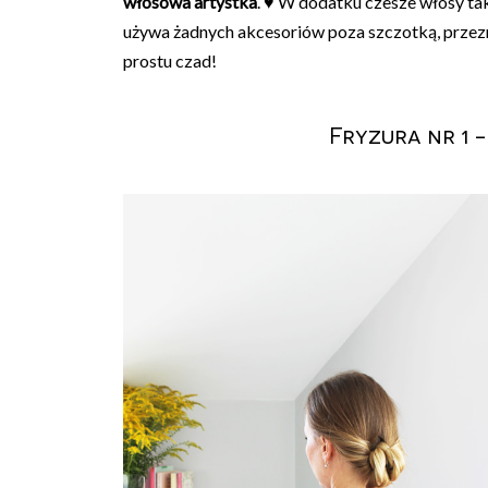
włosowa artystka
. ♥ W dodatku czesze włosy tak 
używa żadnych akcesoriów poza szczotką, prze
prostu czad!
Fryzura nr 1 -