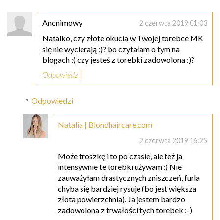
Anonimowy
2 czerwca 2019 01:03
Natalko, czy złote okucia w Twojej torebce MK
się nie wycierają :)? bo czytałam o tym na
blogach :( czy jesteś z torebki zadowolona :)?
Odpowiedz
Odpowiedzi
Natalia | Blondhaircare.com
2 czerwca 2019 16:25
Może troszkę i to po czasie, ale też ja
intensywnie te torebki używam :) Nie
zauważyłam drastycznych zniszczeń, furla
chyba się bardziej rysuje (bo jest większa
złota powierzchnia). Ja jestem bardzo
zadowolona z trwałości tych torebek :-)