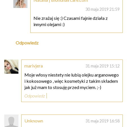
30 maja 2019 21:59
Nie zrażaj się :) Czasami fajnie działa z
innymi olejami :)
Odpowiedz
marivjera
31 maja 2019 15:12
Moje włosy niestety nie lubią olejku arganowego
i kokosowego , więc kosmetyki z takim składem
jak już mam to stosuję przed myciem. ;-)
Odpowiedz
Unknown
31 maja 2019 16:58