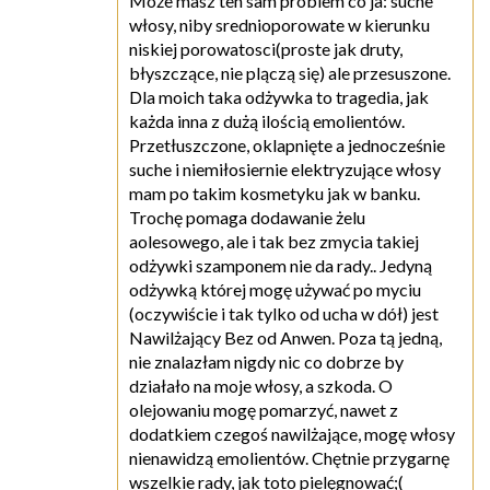
Może masz ten sam problem co ja: suche
włosy, niby srednioporowate w kierunku
niskiej porowatosci(proste jak druty,
błyszczące, nie plączą się) ale przesuszone.
Dla moich taka odżywka to tragedia, jak
każda inna z dużą ilością emolientów.
Przetłuszczone, oklapnięte a jednocześnie
suche i niemiłosiernie elektryzujące włosy
mam po takim kosmetyku jak w banku.
Trochę pomaga dodawanie żelu
aolesowego, ale i tak bez zmycia takiej
odżywki szamponem nie da rady.. Jedyną
odżywką której mogę używać po myciu
(oczywiście i tak tylko od ucha w dół) jest
Nawilżający Bez od Anwen. Poza tą jedną,
nie znalazłam nigdy nic co dobrze by
działało na moje włosy, a szkoda. O
olejowaniu mogę pomarzyć, nawet z
dodatkiem czegoś nawilżające, mogę włosy
nienawidzą emolientów. Chętnie przygarnę
wszelkie rady, jak toto pielęgnować;(