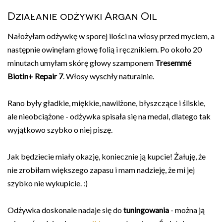
Działanie odżywki Argan Oil
Nałożyłam odżywkę w sporej ilości na włosy przed myciem, a
następnie owinęłam głowę folią i ręcznikiem. Po około 20
minutach umyłam skórę głowy szamponem
Tresemmé
Biotin+ Repair 7
. Włosy wyschły naturalnie.
Rano były gładkie, miękkie, nawilżone, błyszczące i śliskie,
ale nieobciążone - odżywka spisała się na medal, dlatego tak
wyjątkowo szybko o niej piszę.
Jak będziecie miały okazję, koniecznie ją kupcie! Żałuję, że
nie zrobiłam większego zapasu i mam nadzieję, że mi jej
szybko nie wykupicie. :)
Odżywka doskonale nadaje się do
tuningowania
- można ją