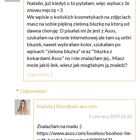
Natalio, już kiedyś o to pytałam, więc wybacz że
znowu męczę <3
We wpisie o końskich kosmetykach na zdjęciach
masz na sobie piękną zieloną bluzkę na którą od
dawna choruję :D pisałaś mi że jest z Asos,
szukałam na stronie internetowej ale tam są setki
bluzek, nawet wybrałam kolor, szukałam po
wpisach "zielona bluzka" oraz "bluzka z
kokardami Asos" no i nie znalazłam jej... Masz
może jakiś link, wiesz jak mogłabym ją znaleźć?
Odpowiedz
Odpowiedzi
Natalia | Blondhaircare.com
2 czerwca 2019 16:26
Znalazłam na mailu :)
https://www.asos.com/boohoo/boohoo-tie-
cuff-bardot-jumper/prd/8909347?