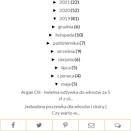
2021
(22)
►
2020
(52)
►
2019
(81)
▼
grudnia
(6)
►
listopada
(10)
►
października
(7)
►
września
(9)
►
sierpnia
(6)
►
lipca
(5)
►
czerwca
(4)
►
maja
(5)
▼
Argan Oil - świetna odżywka do włosów za 5
zł z ol...
Jedwabna poszewka dla włosów i skóry |
Czy warto w...
Profesjonalny makijaż u wizażystki - co
warto wied...