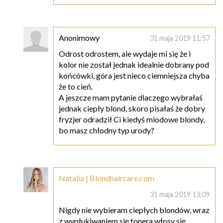
Anonimowy
31 maja 2019 11:57
Odrost odrostem, ale wydaje mi się że i
kolor nie został jednak idealnie dobrany pod
końcówki, góra jest nieco ciemniejsza chyba
że to cień.
A jeszcze mam pytanie dlaczego wybrałaś
jednak ciepły blond, skoro pisałaś że dobry
fryzjer odradził Ci kiedyś miodowe blondy,
bo masz chłodny typ urody?
Natalia | Blondhaircare.com
31 maja 2019 13:09
Nigdy nie wybieram ciepłych blondów, wraz
z wypłukiwaniem się tonera włosy się