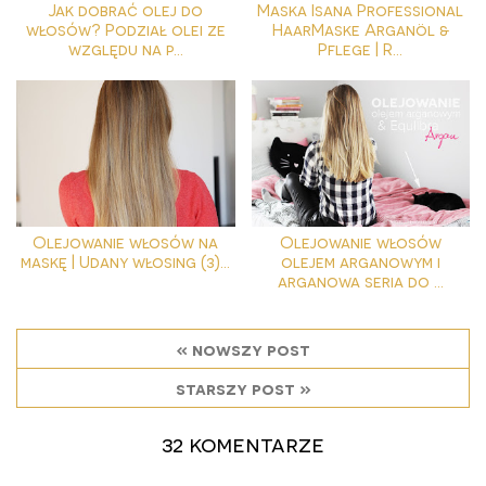
Jak dobrać olej do
Maska Isana Professional
włosów? Podział olei ze
HaarMaske Arganöl &
względu na p...
Pflege | R...
Olejowanie włosów na
Olejowanie włosów
maskę | Udany włosing (3)...
olejem arganowym i
arganowa seria do ...
« nowszy post
starszy post »
32 komentarze