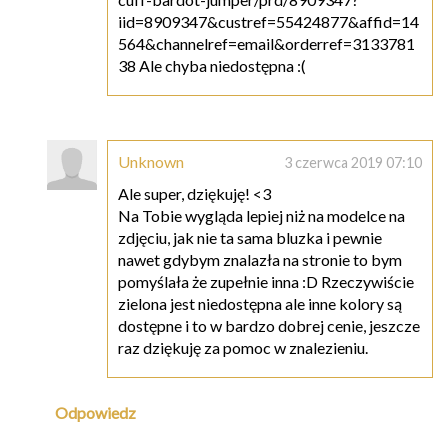
iid=8909347&custref=55424877&affid=14
564&channelref=email&orderref=3133781
38 Ale chyba niedostępna :(
Unknown
3 czerwca 2019 07:10
Ale super, dziękuję! <3
Na Tobie wygląda lepiej niż na modelce na
zdjęciu, jak nie ta sama bluzka i pewnie
nawet gdybym znalazła na stronie to bym
pomyślała że zupełnie inna :D Rzeczywiście
zielona jest niedostępna ale inne kolory są
dostępne i to w bardzo dobrej cenie, jeszcze
raz dziękuję za pomoc w znalezieniu.
Odpowiedz