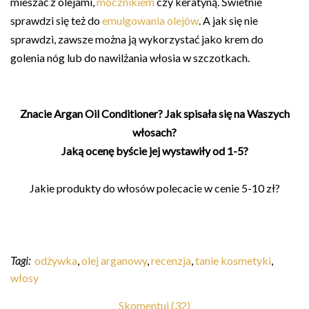
mieszać z olejami,
mocznikiem
czy keratyną. Świetnie
sprawdzi się też do
emulgowania olejów
. A jak się nie
sprawdzi, zawsze można ją wykorzystać jako krem do
golenia nóg lub do nawilżania włosia w szczotkach.
Znacie Argan Oil Conditioner? Jak spisała się na Waszych
włosach?
Jaką ocenę byście jej wystawiły od 1-5?
Jakie produkty do włosów polecacie w cenie 5-10 zł?
Tagi:
odżywka
,
olej arganowy
,
recenzja
,
tanie kosmetyki
,
włosy
Skomentuj (32)