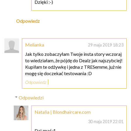
Dzięki :-)
Odpowiedz
Melianka
29 maja 2019 18:23
Jak tylko zobaczyłam Twoje insta story wczoraj
to wiedziałam, że pójdę do Dealz jak najszybciej!
Kupiłam te odżywkę i jedna z TRESemme, już nie
mogę się doczekać testowania :D
Odpowiedz
Odpowiedzi
Natalia | Blondhaircare.com
30 maja 2019 22:01
Daj znać :*