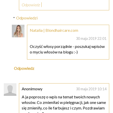
Odpowiedz
Odpowiedzi
Natalia | Blondhaircare.com
30 maja 2019 22:01
Oczyść włosy porządnie - poszukaj wpisów
o myciu włosów na blogu :-)
Odpowiedz
Anonimowy
30 maja 2019 10:14
A ja poproszę o wpis na temat twoich nowych
włosów. Co zmieniłaś w pielęgnacji, jak one same
się zmieniły, co ile farbujesz i czym. Pozdrawiam