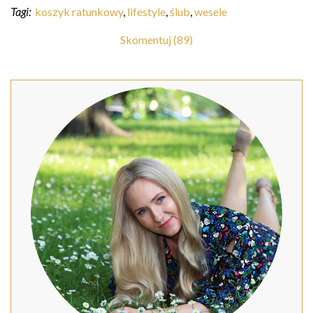
Tagi:
koszyk ratunkowy
,
lifestyle
,
ślub
,
wesele
Skomentuj (89)