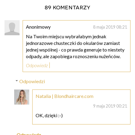
89 komentarzy
Anonimowy
8 maja 2019 08:21
Na Twoim miejscu wybrałabym jednak
jednorazowe chusteczki do okularów zamiast
jednej wspólnej - co prawda generuje to niestety
odpady, ale zapobiega roznoszeniu nużeńców.
Odpowiedz
Odpowiedzi
Natalia | Blondhaircare.com
9 maja 2019 00:21
OK, dzięki :-)
Odpowiedz