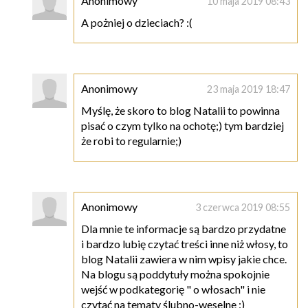
Anonimowy
10 maja 2019 08:43
A pożniej o dzieciach? :(
Anonimowy
23 maja 2019 18:47
Myślę, że skoro to blog Natalii to powinna
pisać o czym tylko na ochotę;) tym bardziej
że robi to regularnie;)
Anonimowy
3 czerwca 2019 08:55
Dla mnie te informacje są bardzo przydatne
i bardzo lubię czytać treści inne niż włosy, to
blog Natalii zawiera w nim wpisy jakie chce.
Na blogu są poddytuły można spokojnie
wejść w podkategorię " o włosach" i nie
czytać na tematy ślubno-weselne :)