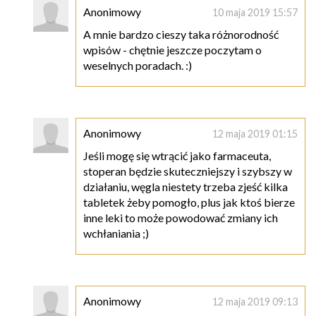
Anonimowy
10 maja 2019 15:57
A mnie bardzo cieszy taka różnorodność
wpisów - chętnie jeszcze poczytam o
weselnych poradach. :)
Anonimowy
12 maja 2019 01:15
Jeśli mogę się wtrącić jako farmaceuta,
stoperan będzie skuteczniejszy i szybszy w
działaniu, węgla niestety trzeba zjeść kilka
tabletek żeby pomogło, plus jak ktoś bierze
inne leki to może powodować zmiany ich
wchłaniania ;)
Anonimowy
12 maja 2019 09:13