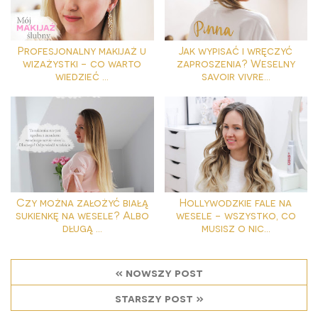
Profesjonalny makijaż u
Jak wypisać i wręczyć
wizażystki - co warto
zaproszenia? Weselny
wiedzieć ...
savoir vivre...
Czy można założyć białą
Hollywodzkie fale na
sukienkę na wesele? Albo
wesele - wszystko, co
długą ...
musisz o nic...
« nowszy post
starszy post »