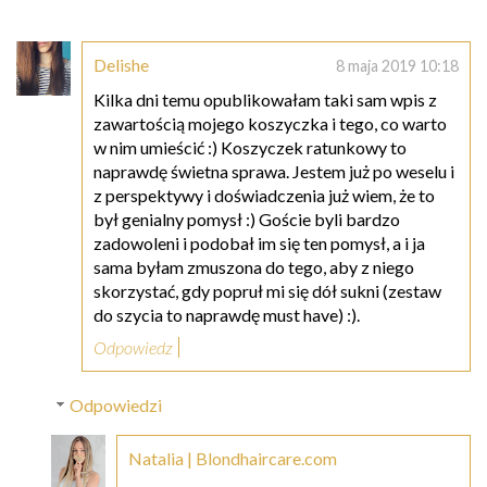
Delishe
8 maja 2019 10:18
Kilka dni temu opublikowałam taki sam wpis z
zawartością mojego koszyczka i tego, co warto
w nim umieścić :) Koszyczek ratunkowy to
naprawdę świetna sprawa. Jestem już po weselu i
z perspektywy i doświadczenia już wiem, że to
był genialny pomysł :) Goście byli bardzo
zadowoleni i podobał im się ten pomysł, a i ja
sama byłam zmuszona do tego, aby z niego
skorzystać, gdy popruł mi się dół sukni (zestaw
do szycia to naprawdę must have) :).
Odpowiedz
Odpowiedzi
Natalia | Blondhaircare.com