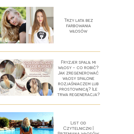
Trzy lata bez
farbowania
włosów
Fryzjer spalił mi
włosy - co robić?
Jak zregenerować
włosy spalone
rozjaśniaczem lub
prostownicą? Ile
trwa regeneracja?
List od
Czytelniczki |
Przemiana włosów