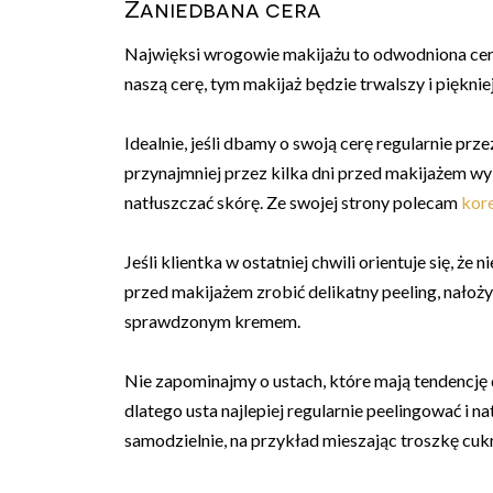
Zaniedbana cera
Najwięksi wrogowie makijażu to odwodniona cera,
naszą cerę, tym makijaż będzie trwalszy i pięknie
Idealnie, jeśli dbamy o swoją cerę regularnie prze
przynajmniej przez kilka dni przed makijażem wy
natłuszczać skórę. Ze swojej strony polecam
kore
Jeśli klientka w ostatniej chwili orientuje się, ż
przed makijażem zrobić delikatny peeling, nało
sprawdzonym kremem.
Nie zapominajmy o ustach, które mają tendencję 
dlatego usta najlepiej regularnie peelingować i n
samodzielnie, na przykład mieszając troszkę cu