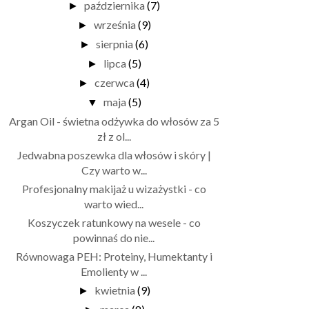
października
(7)
►
września
(9)
►
sierpnia
(6)
►
lipca
(5)
►
czerwca
(4)
►
maja
(5)
▼
Argan Oil - świetna odżywka do włosów za 5
zł z ol...
Jedwabna poszewka dla włosów i skóry |
Czy warto w...
Profesjonalny makijaż u wizażystki - co
warto wied...
Koszyczek ratunkowy na wesele - co
powinnaś do nie...
Równowaga PEH: Proteiny, Humektanty i
Emolienty w ...
kwietnia
(9)
►