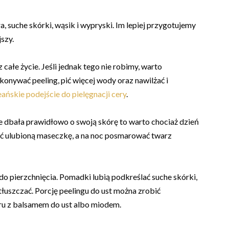
 suche skórki, wąsik i wypryski. Im lepiej przygotujemy
jszy.
z całe życie. Jeśli jednak tego nie robimy, warto
konywać peeling, pić więcej wody oraz nawilżać i
ańskie podejście do pielęgnacji cery
.
e nie dbała prawidłowo o swoją skórę to warto chociaż dzień
żyć ulubioną maseczkę, a na noc posmarować twarz
do pierzchnięcia. Pomadki lubią podkreślać suche skórki,
atłuszczać. Porcję peelingu do ust można zrobić
kru z balsamem do ust albo miodem.