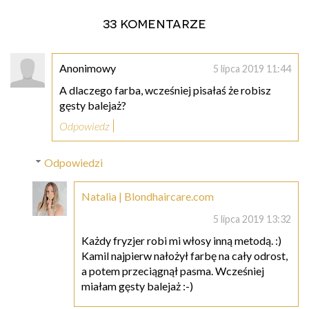
33 komentarze
Anonimowy
5 lipca 2019 11:44
A dlaczego farba, wcześniej pisałaś że robisz
gęsty balejaż?
Odpowiedz
Odpowiedzi
Natalia | Blondhaircare.com
5 lipca 2019 13:32
Każdy fryzjer robi mi włosy inną metodą. :)
Kamil najpierw nałożył farbę na cały odrost,
a potem przeciągnął pasma. Wcześniej
miałam gęsty balejaż :-)