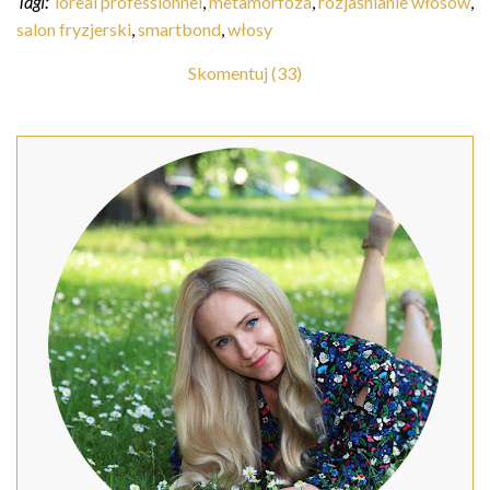
Tagi:
loreal professionnel
,
metamorfoza
,
rozjaśnianie włosów
,
salon fryzjerski
,
smartbond
,
włosy
Skomentuj (33)