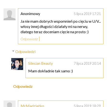
Anonimowy
5 lipca 2019 17:21
Ja nie mam dobrych wspomnień po cięciu w U/V...
włosy innej długości działały mi na nerwy,
dlatego teraz doceniam cięcie na prosto :)
Odpowiedz
Odpowiedzi
Silesian Beauty
7 lipca 2019 20:14
Mam dokładnie tak samo :)
Odpowiedz
MrMadziatko
5 lipca 2019 18:29