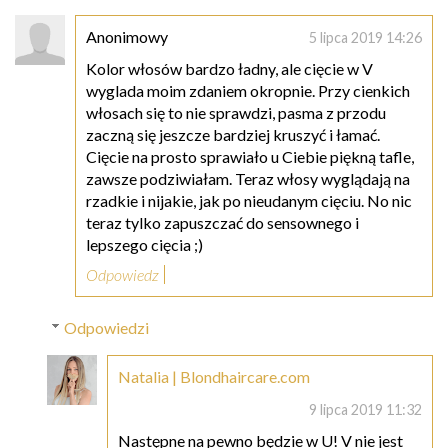
Anonimowy
5 lipca 2019 14:26
Kolor włosów bardzo ładny, ale cięcie w V
wyglada moim zdaniem okropnie. Przy cienkich
włosach się to nie sprawdzi, pasma z przodu
zaczną się jeszcze bardziej kruszyć i łamać.
Cięcie na prosto sprawiało u Ciebie piękną tafle,
zawsze podziwiałam. Teraz włosy wyglądają na
rzadkie i nijakie, jak po nieudanym cięciu. No nic
teraz tylko zapuszczać do sensownego i
lepszego cięcia ;)
Odpowiedz
Odpowiedzi
Natalia | Blondhaircare.com
9 lipca 2019 11:32
Następne na pewno będzie w U! V nie jest