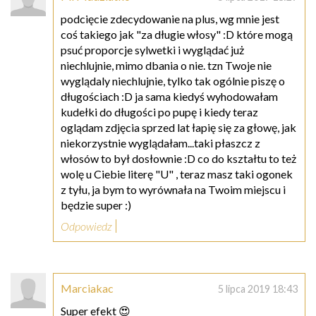
podcięcie zdecydowanie na plus, wg mnie jest
coś takiego jak "za długie włosy" :D które mogą
psuć proporcje sylwetki i wyglądać już
niechlujnie, mimo dbania o nie. tzn Twoje nie
wyglądaly niechlujnie, tylko tak ogólnie piszę o
długościach :D ja sama kiedyś wyhodowałam
kudełki do długości po pupę i kiedy teraz
oglądam zdjęcia sprzed lat łapię się za głowę, jak
niekorzystnie wyglądałam...taki płaszcz z
włosów to był dosłownie :D co do kształtu to też
wolę u Ciebie literę "U" , teraz masz taki ogonek
z tyłu, ja bym to wyrównała na Twoim miejscu i
będzie super :)
Odpowiedz
Marciakac
5 lipca 2019 18:43
Super efekt 😍