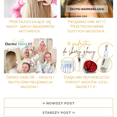
Przetłuszczające się
Pielęgnacyjne mity |
włosy: jakich składników
"Przetrzymywanie
aktywnych...
tłustych włosów r...
Dermz HairLXR - prosta i
Dzięki nim przyspieszysz
skuteczna pielęgnacja
porost włosów, czyli
włosów i...
gadżety d...
« nowszy post
starszy post »