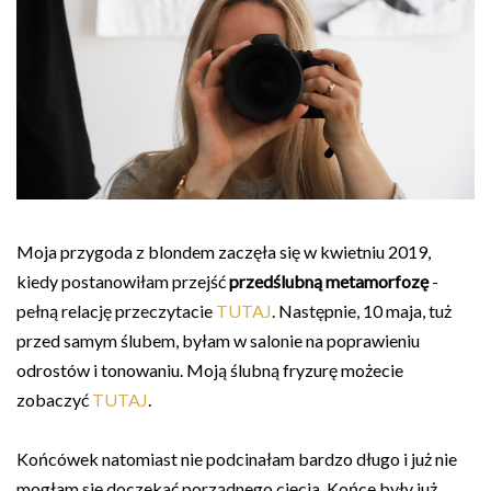
Moja przygoda z blondem zaczęła się w kwietniu 2019,
kiedy postanowiłam przejść
przedślubną metamorfozę
-
pełną relację przeczytacie
TUTAJ
. Następnie, 10 maja, tuż
przed samym ślubem, byłam w salonie na poprawieniu
odrostów i tonowaniu. Moją ślubną fryzurę możecie
zobaczyć
TUTAJ
.
Końcówek natomiast nie podcinałam bardzo długo i już nie
mogłam się doczekać porządnego cięcia. Końce były już