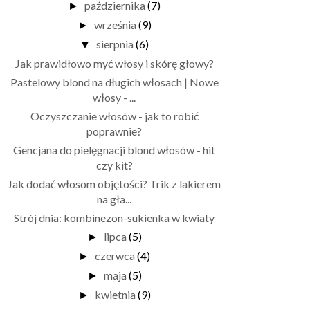
października
(7)
►
września
(9)
►
sierpnia
(6)
▼
Jak prawidłowo myć włosy i skórę głowy?
Pastelowy blond na długich włosach | Nowe
włosy - ...
Oczyszczanie włosów - jak to robić
poprawnie?
Gencjana do pielęgnacji blond włosów - hit
czy kit?
Jak dodać włosom objętości? Trik z lakierem
na gła...
Strój dnia: kombinezon-sukienka w kwiaty
lipca
(5)
►
czerwca
(4)
►
maja
(5)
►
kwietnia
(9)
►