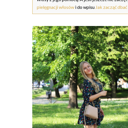
pielęgnacji włosów
i do wpisu
Jak zacząć dbać