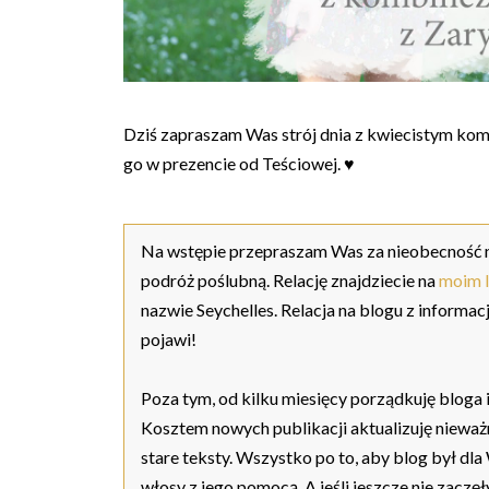
Dziś zapraszam Was strój dnia z kwiecistym kom
go w prezencie od Teściowej. ♥
Na wstępie przepraszam Was za nieobecność n
podróż poślubną. Relację znajdziecie na
moim 
nazwie Seychelles. Relacja na blogu z informac
pojawi!
Poza tym, od kilku miesięcy porządkuję bloga 
Kosztem nowych publikacji aktualizuję nieważn
stare teksty. Wszystko po to, aby blog był dla
włosy z jego pomocą. A jeśli jeszcze nie zaczęł