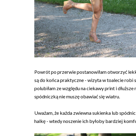
Powrót po przerwie postanowiłam otworzyć lekki
są do końca praktyczne - wizyta w toalecie robi si
polubiłam ze względu na ciekawy print i dłuższe 
spódniczką nie muszę obawiać się wiatru.
Uważam, że każda zwiewna sukienka lub spódnicz
halkę - wtedy noszenie ich byłoby bardziej komf