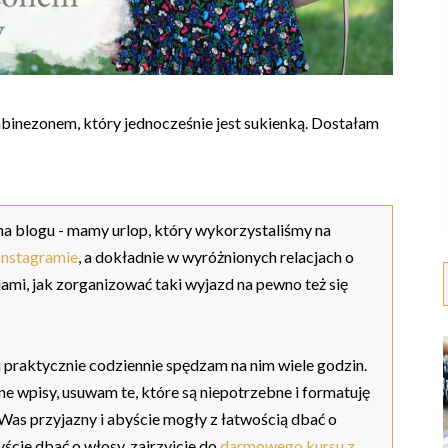
binezonem, który jednocześnie jest sukienką. Dostałam
a blogu - mamy urlop, który wykorzystaliśmy na
Instagramie
, a dokładnie w wyróżnionych relacjach o
jami, jak zorganizować taki wyjazd na pewno też się
i praktycznie codziennie spędzam na nim wiele godzin.
e wpisy, usuwam te, które są niepotrzebne i formatuję
 Was przyjazny i abyście mogły z łatwością dbać o
yście dbać o włosy, zajrzyjcie do
darmowego kursu z