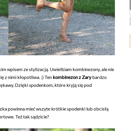
m wpisem ze stylizacją. Uwielbiam kombinezony, ale nie
ę z nimi kłopotliwa. ;) Ten
kombinezon z Zary
bardzo
rękawy. Dzięki spodenkom, które kryją się pod
ka powinna mieć wszyte krótkie spodenki lub obcisłą
ortowe. Też tak sądzicie?