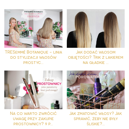
TRESemmé Botanique - linia
Jak dodać włosom
do stylizacji włosów
objętości? Trik z lakierem
prostyc...
na gładkie ...
Na co warto zwrócić
Jak zmatowić włosy? Jak
uwagę przy zakupie
sprawić, żeby nie były
prostownicy? 9 p...
śliskie?...