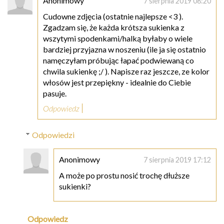
Anonimowy
7 sierpnia 2019 08:20
Cudowne zdjęcia (ostatnie najlepsze <3 ).
Zgadzam się, że każda krótsza sukienka z
wszytymi spodenkami/halką byłaby o wiele
bardziej przyjazna w noszeniu (ile ja się ostatnio
namęczyłam próbując łapać podwiewaną co
chwila sukienkę ;/ ). Napisze raz jeszcze, ze kolor
włosów jest przepiękny - idealnie do Ciebie
pasuje.
Odpowiedz
Odpowiedzi
Anonimowy
7 sierpnia 2019 17:12
A może po prostu nosić trochę dłuższe
sukienki?
Odpowiedz