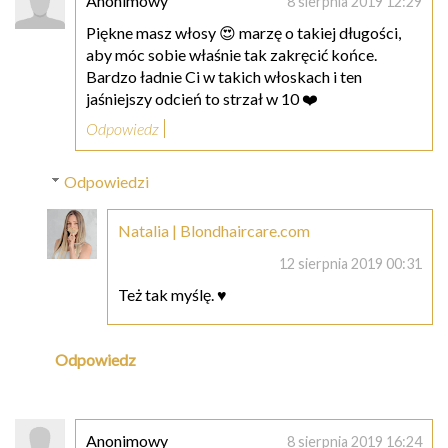
Anonimowy
8 sierpnia 2019 12:29
Piękne masz włosy 😍 marzę o takiej długości,
aby móc sobie właśnie tak zakręcić końce.
Bardzo ładnie Ci w takich włoskach i ten
jaśniejszy odcień to strzał w 10 ❤️
Odpowiedz
Odpowiedzi
Natalia | Blondhaircare.com
12 sierpnia 2019 00:31
Też tak myślę. ♥
Odpowiedz
Anonimowy
8 sierpnia 2019 16:24