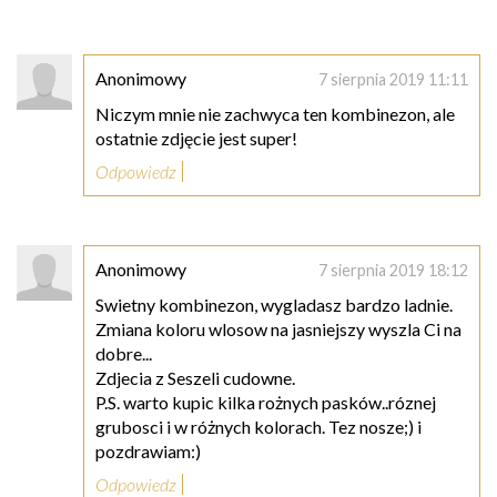
Anonimowy
7 sierpnia 2019 11:11
Niczym mnie nie zachwyca ten kombinezon, ale
ostatnie zdjęcie jest super!
Odpowiedz
Anonimowy
7 sierpnia 2019 18:12
Swietny kombinezon, wygladasz bardzo ladnie.
Zmiana koloru wlosow na jasniejszy wyszla Ci na
dobre...
Zdjecia z Seszeli cudowne.
P.S. warto kupic kilka rożnych pasków..róznej
grubosci i w różnych kolorach. Tez nosze;) i
pozdrawiam:)
Odpowiedz