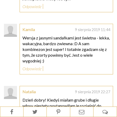
Odpowiedz
Kamila
9 sierpnia 2019 11:44
Wersja z jasnymi sandałkami jest świetna - lekka,
wakacyjna, bardzo zwiewna :D A sam
kombinezon jest super! I totalnie zgadzam się z
tym, że szorty powinny być. Jest o wiele
wygodniej :)
Odpowiedz
Natalia
9 sierpnia 2019 22:27
Dzień dobry! Kiedyś miałam grube i długie
włosy, niestety postanowiłam je rozjaśnić do
platynowego koloru, przez to i przez chorobę w