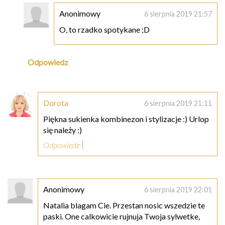
Anonimowy
6 sierpnia 2019 21:57
O, to rzadko spotykane ;D
Odpowiedz
Dorota
6 sierpnia 2019 21:11
Piękna sukienka kombinezon i stylizacje :) Urlop
się należy :)
Odpowiedz
Anonimowy
6 sierpnia 2019 22:01
Natalia blagam Cie. Przestan nosic wszedzie te
paski. One calkowicie rujnuja Twoja sylwetke,