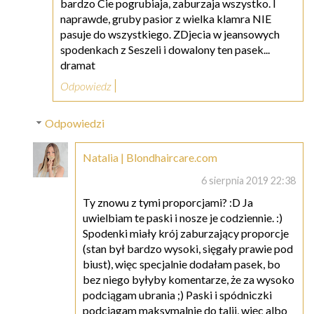
bardzo Cie pogrubiaja, zaburzaja wszystko. I
naprawde, gruby pasior z wielka klamra NIE
pasuje do wszystkiego. ZDjecia w jeansowych
spodenkach z Seszeli i dowalony ten pasek...
dramat
Odpowiedz
Odpowiedzi
Natalia | Blondhaircare.com
6 sierpnia 2019 22:38
Ty znowu z tymi proporcjami? :D Ja
uwielbiam te paski i nosze je codziennie. :)
Spodenki miały krój zaburzający proporcje
(stan był bardzo wysoki, sięgały prawie pod
biust), więc specjalnie dodałam pasek, bo
bez niego byłyby komentarze, że za wysoko
podciągam ubrania ;) Paski i spódniczki
podciągam maksymalnie do talii, więc albo