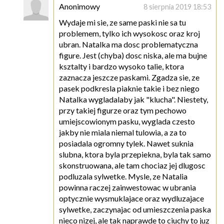
Anonimowy
8 sierpnia 2019 18:53
Wydaje mi sie, ze same paski nie sa tu
problemem, tylko ich wysokosc oraz kroj
ubran. Natalka ma dosc problematyczna
figure. Jest (chyba) dosc niska, ale ma bujne
ksztalty i bardzo wysoko talie, ktora
zaznacza jeszcze paskami. Zgadza sie, ze
pasek podkresla piaknie takie i bez niego
Natalka wygladalaby jak "klucha". Niestety,
przy takiej figurze oraz tym pechowo
umiejscowionym pasku, wyglada czesto
jakby nie miala niemal tulowia, a za to
posiadala ogromny tylek. Nawet suknia
slubna, ktora byla przepiekna, byla tak samo
skonstruowana, ale tam chociaz jej dlugosc
podluzala sylwetke. Mysle, ze Natalia
powinna raczej zainwestowac w ubrania
optycznie wysmuklajace oraz wydluzajace
sylwetke, zaczynajac od umieszczenia paska
nieco nizej, ale tak naprawde to ciuchy to juz