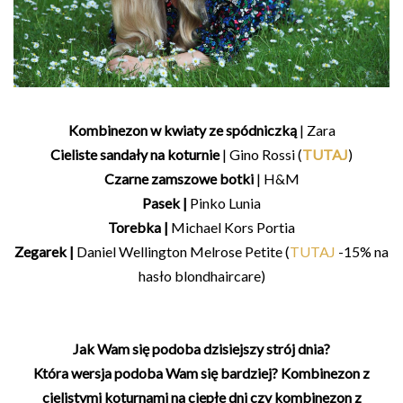
Kombinezon w kwiaty ze spódniczką
| Zara
Cieliste sandały na koturnie
| Gino Rossi (
TUTAJ
)
Czarne zamszowe botki
| H&M
Pasek |
Pinko Lunia
Torebka |
Michael Kors Portia
Zegarek |
Daniel Wellington Melrose Petite (
TUTAJ
-15% na
hasło blondhaircare)
Jak Wam się podoba dzisiejszy strój dnia?
Która wersja podoba Wam się bardziej? Kombinezon z
cielistymi koturnami na ciepłe dni czy kombinezon z