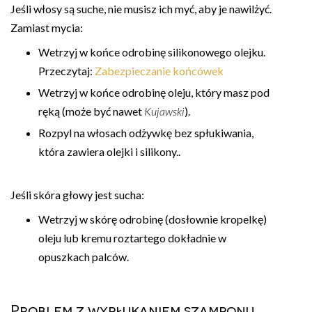
Jeśli włosy są suche, nie musisz ich myć, aby je nawilżyć.
Zamiast mycia:
Wetrzyj w końce odrobinę silikonowego olejku.
Przeczytaj:
Zabezpieczanie końcówek
Wetrzyj w końce odrobinę oleju, który masz pod
ręką (może być nawet
Kujawski
).
Rozpyl na włosach odżywkę bez spłukiwania,
która zawiera olejki i silikony..
Jeśli skóra głowy jest sucha:
Wetrzyj w skórę odrobinę (dosłownie kropelkę)
oleju lub kremu roztartego dokładnie w
opuszkach palców.
Problem z wypłukaniem szamponu