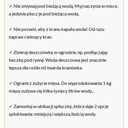
✓ Nie zmywaj pod bieżącą wodą. Myj naczynia w misce,
a jedynie płucz je pod bieżącą wodą.
✓ Nie pozwól, aby z kranu kapała woda! Od razu
napraw cieknący kran.
✓ Zbieraj deszczówkę w ogrodzie, np. podłączając
beczkę pod rynnę. Woda deszczowa jest znacznie
lepsza dla roślin niż twarda kranówka.
✓ Ogranicz zużycie mięsa. Do wyprodukowania 1 kg
mięsa zużywa się kilka tysięcy litrów wody...
✓ Zamontuj w ubikacji spłuczkę, która daje 2 opcje
spłukiwania: mniejszą i większą ilością wody.