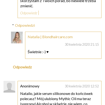
skorzystam z Twoich porad, bo niewiele trzeba
zmienić.
Odpowiedz
Odpowiedzi
Natalia | Blondhaircare.com
30 kwietnia 2020 21:15
Świetnie :-) ♥
Odpowiedz
Anonimowy
30 kwietnia 2020 12:52
Natalio, jakie serum silikonowe do końcówek
polecasz? Mój ulubiony Mythic Oil ma teraz
Isopropyl Alcohol w składzie, nie wiem, co