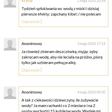
Krysia
2 maja 2020 20:58
Tydzień spłukiwania wc wodą z miski i dzisiaj
pierwsze efekty: zapchany kibel :/ nie polecam
Odpowiedz
Anonimowy
3 maja 2020 17:19
Ja również zbieram deszczówkę, myjąc zęby
zakręcam wodę, aby nie leciała na próżno, piorę
tylko jak uzbieram pełną pralkę.
Odpowiedz
Anonimowy
4 maja 2020 09:05
A tak z ciekawości dziewczyny, ile zużywacie
wody? Ja mam rachunki co 2 miesiace i na 2
osoby wychodzi 15 kubików wody. Wydaje mi