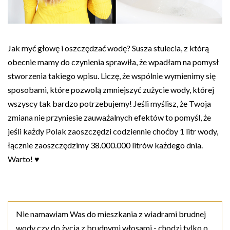
Jak myć głowę i oszczędzać wodę? Susza stulecia, z którą
obecnie mamy do czynienia sprawiła, że wpadłam na pomysł
stworzenia takiego wpisu. Liczę, że wspólnie wymienimy się
sposobami, które pozwolą zmniejszyć zużycie wody, której
wszyscy tak bardzo potrzebujemy! Jeśli myślisz, że Twoja
zmiana nie przyniesie zauważalnych efektów to pomyśl, że
jeśli każdy Polak zaoszczędzi codziennie choćby 1 litr wody,
łącznie zaoszczędzimy 38.000.000 litrów każdego dnia.
Warto! ♥
Nie namawiam Was do mieszkania z wiadrami brudnej
wody czy do życia z brudnymi włosami - chodzi tylko o