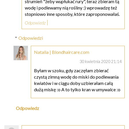
strumień "żeby wupłukać rury", teraz zbieram tą
wodę i podlewamy nią rośliny :) wprowadzę też
stopniowo inne sposoby, które zaproponowałaś.
Odpowiedz
Odpowiedzi
Natalia | Blondhaircare.com
30 kwietnia 2020 21:14
Byłam w szoku, gdy zaczęłam zbierać
czystą zimną wodę do miski do podlewania
kwiatów i w ciągu doby uzbierałam całą
dużą miskę :o A to tylko kran w umywalce :o
Odpowiedz