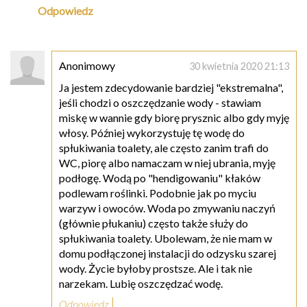
Odpowiedz
Anonimowy
30 kwietnia 2020 21:13
Ja jestem zdecydowanie bardziej "ekstremalna",
jeśli chodzi o oszczędzanie wody - stawiam
miskę w wannie gdy biorę prysznic albo gdy myję
włosy. Później wykorzystuję tę wodę do
spłukiwania toalety, ale często zanim trafi do
WC, piorę albo namaczam w niej ubrania, myję
podłogę. Wodą po "hendigowaniu" kłaków
podlewam roślinki. Podobnie jak po myciu
warzyw i owoców. Woda po zmywaniu naczyń
(głównie płukaniu) często także służy do
spłukiwania toalety. Ubolewam, że nie mam w
domu podłączonej instalacji do odzysku szarej
wody. Życie byłoby prostsze. Ale i tak nie
narzekam. Lubię oszczędzać wodę.
Odpowiedz