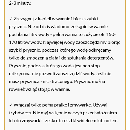
2-3 minuty.
✓ Zrezygnuj z kąpieli w wannie i bierz szybki
prysznic.
Nie od dziś wiadomo, że kąpiel w wannie
pochłania litry wody - pełna wanna to zużycie ok. 150-
170 litrów wody. Najwięcej wody zaoszczędzimy biorąc
szybki prysznic, podczas którego wodę odkręcamy
tylko do zmoczenia ciała i do spłukania detergentów.
Prysznic, podczas którego woda jest non stop
odkręcona, nie pozwoli zaoszczędzić wody. Jeśli nie
masz prysznica - nic straconego. Prysznic można
również wziąć stojąc w wannie.
✓ Włączaj tylko pełną pralkę i zmywarkę. Używaj
trybów
eco
. Nie myj wstępnie naczyń przed włożeniem
ich do zmywarki - zeskrob resztki widelcem lub nożem.