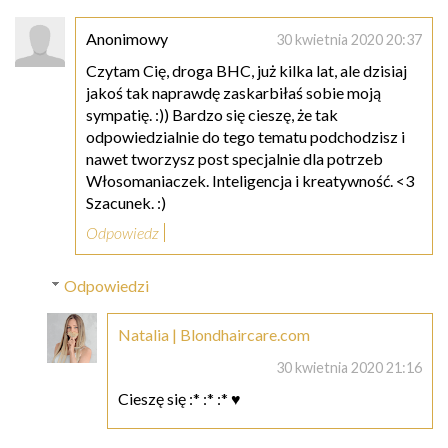
Anonimowy
30 kwietnia 2020 20:37
Czytam Cię, droga BHC, już kilka lat, ale dzisiaj
jakoś tak naprawdę zaskarbiłaś sobie moją
sympatię. :)) Bardzo się cieszę, że tak
odpowiedzialnie do tego tematu podchodzisz i
nawet tworzysz post specjalnie dla potrzeb
Włosomaniaczek. Inteligencja i kreatywność. <3
Szacunek. :)
Odpowiedz
Odpowiedzi
Natalia | Blondhaircare.com
30 kwietnia 2020 21:16
Cieszę się :* :* :* ♥