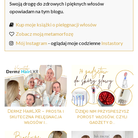
Swoją drogę do zdrowych i pięknych włosów
opowiadam na tym blogu.
Kup moje książki o pielęgnacji włosów
Zobacz moją metamorfozę
Mój Instagram
- oglądaj moje codzienne
Instastory
Dermz HairLXR - prosta i
Dzięki nim przyspieszysz
skuteczna pielęgnacja
porost włosów, czyli
włosów i...
gadżety d...