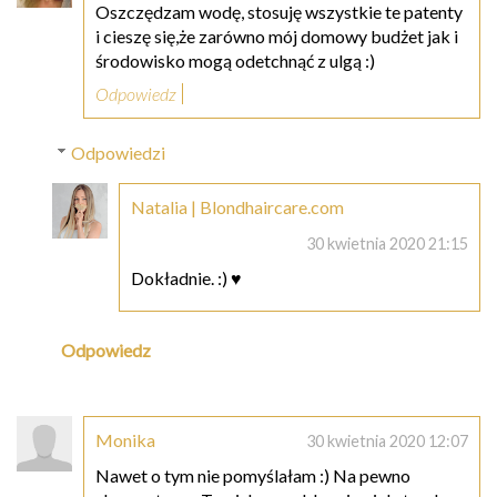
Oszczędzam wodę, stosuję wszystkie te patenty
i cieszę się,że zarówno mój domowy budżet jak i
środowisko mogą odetchnąć z ulgą :)
Odpowiedz
Odpowiedzi
Natalia | Blondhaircare.com
30 kwietnia 2020 21:15
Dokładnie. :) ♥
Odpowiedz
Monika
30 kwietnia 2020 12:07
Nawet o tym nie pomyślałam :) Na pewno