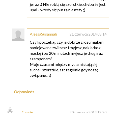
je raz :) Nie robią się szorstkie, chyba że jest
upał - wtedy się puszą niestety ;)
AlessaSusannah
21 czerwca 2014 08:14
Czyli poczekaj, czy ja dobrze zrozumiałam:
naolejowane zwilzasz i myjesz, nakladasz
maskę i po 20 minutach myjesz je drugi raz
szamponem?
Moje czasami między myciami stają się
suche i szorstkie, szczególnie gdy noszę
związane... :(
Odpowiedz
Cassie
20 czerwca 2014 18:20