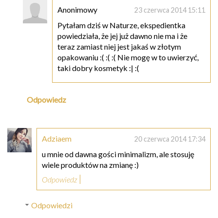
Anonimowy
23 czerwca 2014 15:11
Pytałam dziś w Naturze, ekspedientka
powiedziała, że jej już dawno nie ma i że
teraz zamiast niej jest jakaś w złotym
opakowaniu :( :( :( Nie mogę w to uwierzyć,
taki dobry kosmetyk :| :(
Odpowiedz
Adziaem
20 czerwca 2014 17:34
u mnie od dawna gości minimalizm, ale stosuję
wiele produktów na zmianę :)
Odpowiedz
Odpowiedzi