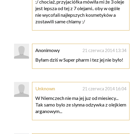
:/ chociaż, przyjaciółka mówiła mi że 3 oleje
jest lepsza od tej z 7 olejami.. oby w ogóle
nie wycofali najlepszych kosmetyków a
zostawili same chlamy :/
Anonimowy
21 czerwca 2014 13:34
Byłam dziś w Super pharm i tez jej nie było!
Unknown
21 czerwca 2014 16:04
W Niemczech nie ma jej juz od miesiecy...
Tak samo bylo ze slynna odzywka z olejkiem
arganowym...