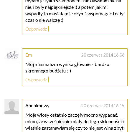
myłam je tylko szamponem i nie dawałam nic na
nie, i były najpiękniejsze :) a potem jak mi
wypadły to musiałam je czymś wspomagac i cały
czas o nie walczę :)
Odpowiedz
Em
20 czerwca 2014 16:06
Mój minimalizm wynika głównie z bardzo
skromnego budżetu ;-)
Odpowiedz
Anonimowy
20 czerwca 2014 16:15
Moje włosy ostatnio zaczęły mocno wypadać,
mimo, że wcześniej nie miały do tego skłonności i
właśnie zastanawiam się czy to nie jest wina zbyt