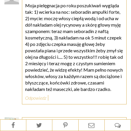
Moja pielęgnacja po roku poszukiwań wygląda
tak: 1) wcierka na noc: seboradin ampułki forte,
2) mycie: moczę włosy ciepłą wodą i od ucha w
dół nakładam olej rycynowy a skórę głowy myję
szamponem: teraz mam seboradin z naftą
kosmetyczną, 3) nakładam na ok 5 minut czepek
4) po zdjęciu czepka masuję głowę żeby
powstała piana i przede wszystkim żeby zmył się
olej na długości i..... 5) to wszystko!!! robię tak od
2 miesięcy i teraz mogę z czystym sumieniem
powiedzieć, że widzę efekty! Mam pełno nowych
włosków, włosy za każdym razem są dociążone i
błyszczące, końcówki zdrowe, czasami
nakładam też maseczki, ale bardzo rzadko.
Odpowiedz
Aniamaluje
20 czerwca 2014 20:15