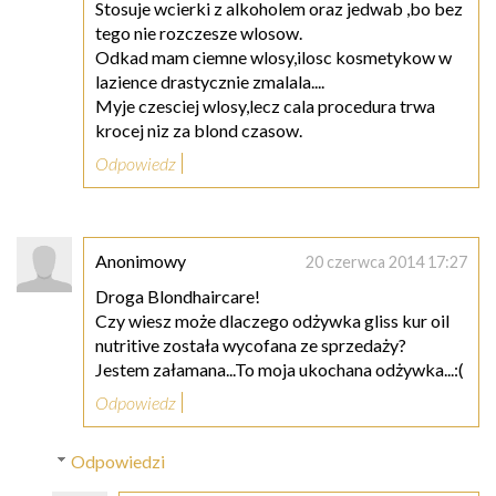
Stosuje wcierki z alkoholem oraz jedwab ,bo bez
tego nie rozczesze wlosow.
Odkad mam ciemne wlosy,ilosc kosmetykow w
lazience drastycznie zmalala....
Myje czesciej wlosy,lecz cala procedura trwa
krocej niz za blond czasow.
Odpowiedz
Anonimowy
20 czerwca 2014 17:27
Droga Blondhaircare!
Czy wiesz może dlaczego odżywka gliss kur oil
nutritive została wycofana ze sprzedaży?
Jestem załamana...To moja ukochana odżywka...:(
Odpowiedz
Odpowiedzi