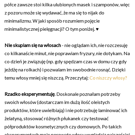
półce zawsze stoi kilka ulubionych masek i szamponów, więc
z pozoru może się wydawać, że ma się to nijak do
minimalizmu. W jaki sposób rozumiem pojęcie
minimalistycznej pielęgnacji? O tym poniżej. ♥
Nie skupiam się na włosach
- nie oglądam ich, nie rozczesuję
co kilkanaście minut, nie poprawiam fryzury, nie dotykam. Na
co dzień je związuję (np. gdy spędzam czas w domu czy gdy
jeżdżę na rolkach) i pozwalam im swobodnie rosnąć. Dzięki
temu włosy mniej się niszczą. Przeczytaj:
Co niszczy włosy?
Rzadko eksperymentuję
. Doskonale poznałam potrzeby
swoich włosów (dostarczam im dużą ilość oleistych
produktów, które uwielbiają) i nie potrzebuję laminować ich
żelatyną, stosować różnych płukanek czy testować
półproduktów kosmetycznych czy domowych. Po takich
eksperymentach moje porowate włosy wyglądają najczęściej