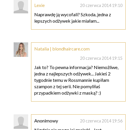
Lexie
20 czerwca 2014 19:10
Naprawdę ją wycofali? Szkoda, jedna z
lepszych odżywek jakie miałam...
Natalia | blondhaircare.com
20 czerwca 2014 19:15
Jak to? To pewna informacja? Niemożliwe,
jedna z najlepszych odżywek... Jakieś 2
tygodnie temu w Rossmannie kupiłam
szampon z tej serii. Nie pomyliłaś
przypadkiem odżywki z maską? :)
Anonimowy
20 czerwca 2014 19:56
Nigdzie nie mogę jej znaleźć... Jest