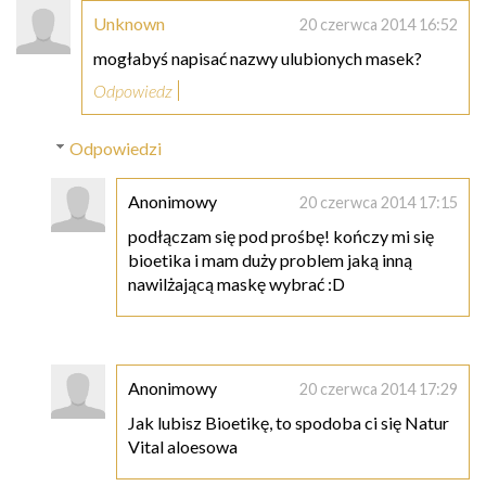
Unknown
20 czerwca 2014 16:52
mogłabyś napisać nazwy ulubionych masek?
Odpowiedz
Odpowiedzi
Anonimowy
20 czerwca 2014 17:15
podłączam się pod prośbę! kończy mi się
bioetika i mam duży problem jaką inną
nawilżającą maskę wybrać :D
Anonimowy
20 czerwca 2014 17:29
Jak lubisz Bioetikę, to spodoba ci się Natur
Vital aloesowa