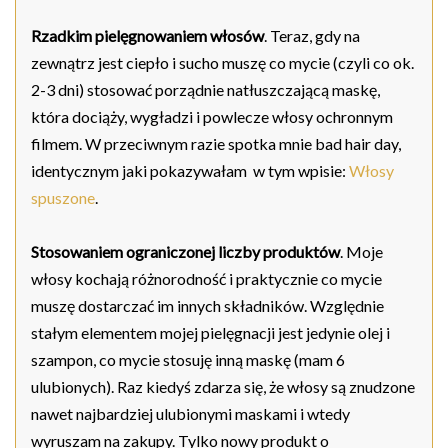
Rzadkim pielęgnowaniem włosów
. Teraz, gdy na
zewnątrz jest ciepło i sucho muszę co mycie (czyli co ok.
2-3 dni) stosować porządnie natłuszczającą maskę,
która dociąży, wygładzi i powlecze włosy ochronnym
filmem. W przeciwnym razie spotka mnie bad hair day,
identycznym jaki pokazywałam w tym wpisie:
Włosy
spuszone
.
Stosowaniem ograniczonej liczby produktów
. Moje
włosy kochają różnorodność i praktycznie co mycie
muszę dostarczać im innych składników. Względnie
stałym elementem mojej pielęgnacji jest jedynie olej i
szampon, co mycie stosuję inną maskę (mam 6
ulubionych). Raz kiedyś zdarza się, że włosy są znudzone
nawet najbardziej ulubionymi maskami i wtedy
wyruszam na zakupy. Tylko nowy produkt o