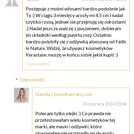
Postępuje z moimi włosami bardzo podobnie jak
Ty :) W ciągu 3 miesięcy urosły mi 4,5 cm i nadal
szybko rosną, jednak nie przejmuję się odrostami
;) Nadal jeszcze walczę z puszeniem, dobieram
im składniki według punktu rosy. Ostatnio
bardzo polubiły się z odżywką aloesową od Faith
in Nature. Widzę, że używasz kosmetyków
Kerastase, muszę w końcu sobie jakiś kupić :)
Odpowiedz
Odpowiedzi
Natalia | blondhaircare.com
20 czerwca 2014 23:04
Polecam tylko olejki :) Co prawda nie
przetestowałam wielu kosmetyków tej
marki, ale maski i odżywki, które
stosowałam nie przypadły mi do gustu.