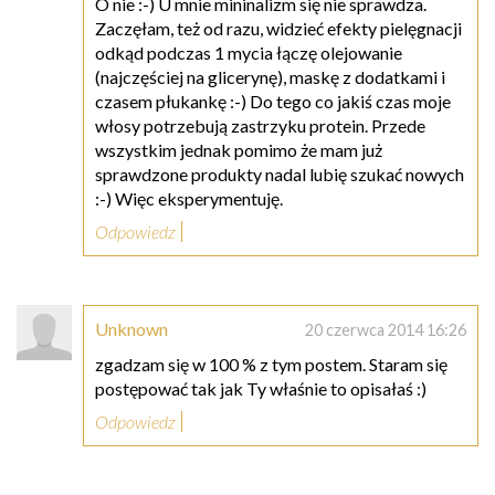
O nie :-) U mnie mininalizm się nie sprawdza.
Zaczęłam, też od razu, widzieć efekty pielęgnacji
odkąd podczas 1 mycia łączę olejowanie
(najczęściej na glicerynę), maskę z dodatkami i
czasem płukankę :-) Do tego co jakiś czas moje
włosy potrzebują zastrzyku protein. Przede
wszystkim jednak pomimo że mam już
sprawdzone produkty nadal lubię szukać nowych
:-) Więc eksperymentuję.
Odpowiedz
Unknown
20 czerwca 2014 16:26
zgadzam się w 100 % z tym postem. Staram się
postępować tak jak Ty właśnie to opisałaś :)
Odpowiedz