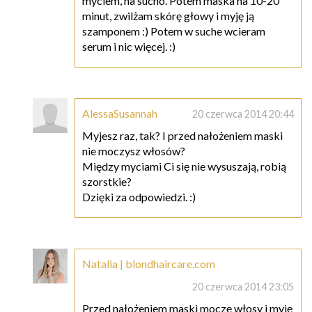
myciem, na sucho. Potem maska na 10-20
minut, zwilżam skórę głowy i myję ją
szamponem :) Potem w suche wcieram
serum i nic więcej. :)
AlessaSusannah
20 czerwca 2014 20:44
Myjesz raz, tak? I przed nałożeniem maski
nie moczysz włosów?
Między myciami Ci się nie wysuszają, robią
szorstkie?
Dzięki za odpowiedzi. :)
Natalia | blondhaircare.com
20 czerwca 2014 23:05
Przed nałożeniem maski moczę włosy i myję