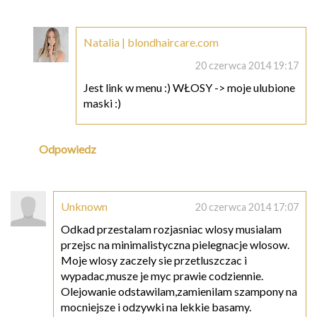
Natalia | blondhaircare.com
20 czerwca 2014 19:17
Jest link w menu :) WŁOSY -> moje ulubione
maski :)
Odpowiedz
Unknown
20 czerwca 2014 17:07
Odkad przestalam rozjasniac wlosy musialam
przejsc na minimalistyczna pielegnacje wlosow.
Moje wlosy zaczely sie przetluszczac i
wypadac,musze je myc prawie codziennie.
Olejowanie odstawilam,zamienilam szampony na
mocniejsze i odzywki na lekkie basamy.