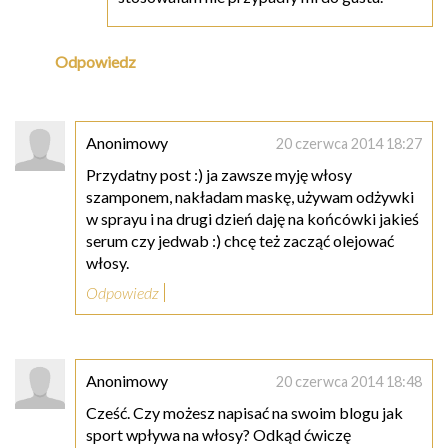
Odpowiedz
Anonimowy
20 czerwca 2014 18:27
Przydatny post :) ja zawsze myję włosy
szamponem, nakładam maskę, używam odżywki
w sprayu i na drugi dzień daję na końcówki jakieś
serum czy jedwab :) chcę też zacząć olejować
włosy.
Odpowiedz
Anonimowy
20 czerwca 2014 18:48
Cześć. Czy możesz napisać na swoim blogu jak
sport wpływa na włosy? Odkąd ćwiczę