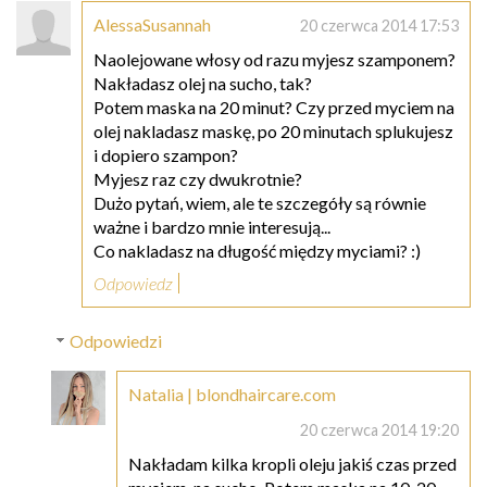
AlessaSusannah
20 czerwca 2014 17:53
Naolejowane włosy od razu myjesz szamponem?
Nakładasz olej na sucho, tak?
Potem maska na 20 minut? Czy przed myciem na
olej nakladasz maskę, po 20 minutach splukujesz
i dopiero szampon?
Myjesz raz czy dwukrotnie?
Dużo pytań, wiem, ale te szczegóły są równie
ważne i bardzo mnie interesują...
Co nakladasz na długość między myciami? :)
Odpowiedz
Odpowiedzi
Natalia | blondhaircare.com
20 czerwca 2014 19:20
Nakładam kilka kropli oleju jakiś czas przed