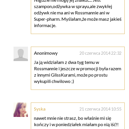
szampon,odżywka w sprayu,ale zwykłej
odżywk nie ma ani w Rossmannie ani w
Super-pharm. Myślałam,że może masz jakieś
informacje.
Anonimowy
20 czerwca 2014 22:32
Ja ją widziałam z dwa tyg temu w
Rossmannie i jeszcze w promocji była razem
z innymi GlissKurami, może po prostu
wykupili chwilowo ;)
Syska
21 czerwca 2014 10:55
nawet mnie nie strasz, bo właśnie mi się
kończy i w poniedziałek miałam po nią iść!!