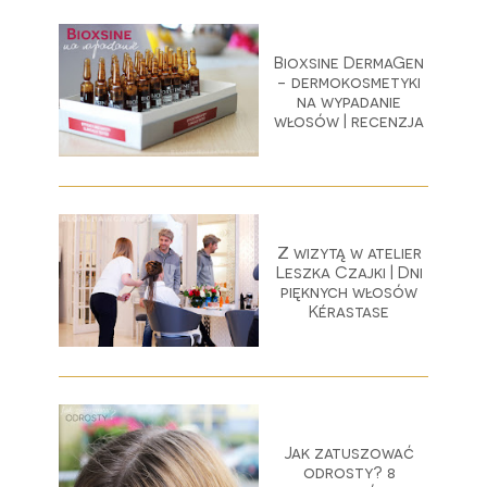
Bioxsine DermaGen
- dermokosmetyki
na wypadanie
włosów | recenzja
Z wizytą w atelier
Leszka Czajki | Dni
pięknych włosów
Kérastase
Jak zatuszować
odrosty? 8