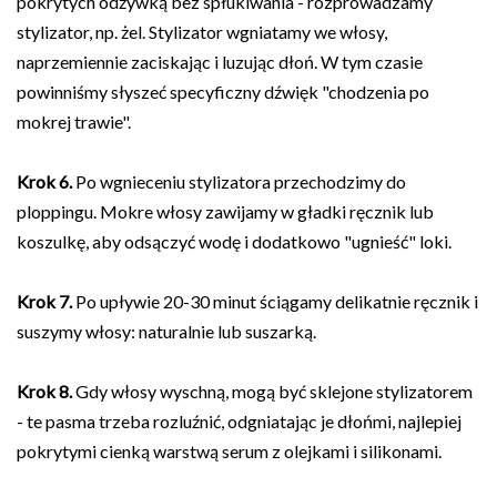
pokrytych odżywką bez spłukiwania - rozprowadzamy
stylizator, np. żel. Stylizator wgniatamy we włosy,
naprzemiennie zaciskając i luzując dłoń. W tym czasie
powinniśmy słyszeć specyficzny dźwięk "chodzenia po
mokrej trawie".
Krok 6.
Po wgnieceniu stylizatora przechodzimy do
ploppingu. Mokre włosy zawijamy w gładki ręcznik lub
koszulkę, aby odsączyć wodę i dodatkowo "ugnieść" loki.
Krok 7.
Po upływie 20-30 minut ściągamy delikatnie ręcznik i
suszymy włosy: naturalnie lub suszarką.
Krok 8.
Gdy włosy wyschną, mogą być sklejone stylizatorem
- te pasma trzeba rozluźnić, odgniatając je dłońmi, najlepiej
pokrytymi cienką warstwą serum z olejkami i silikonami.