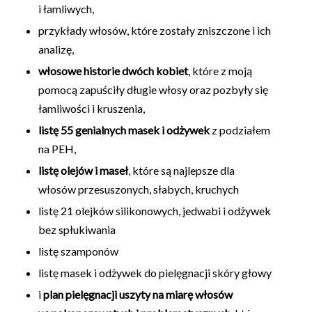
i łamliwych,
przykłady włosów, które zostały zniszczone i ich
analizę,
włosowe historie dwóch kobiet
, które z moją
pomocą zapuściły długie włosy oraz pozbyły się
łamliwości i kruszenia,
listę 55 genialnych masek i odżywek
z podziałem
na PEH,
listę olejów i maseł
, które są najlepsze dla
włosów przesuszonych, słabych, kruchych
listę 21 olejków silikonowych, jedwabi i odżywek
bez spłukiwania
listę szamponów
listę masek i odżywek do pielęgnacji skóry głowy
i
plan pielęgnacji uszyty na miarę włosów