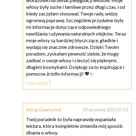
wskazówki na temat pielęgnacji włosów. Moje
włosy były suche i łamliwe przez długi czas, i od
kiedy zaczęłam stosować Twoje rady, widzę
ogromną poprawę. Szczególnie przydatne były
mi informacje dotyczące odpowiedniego
nawilżania i używania naturalnych olejków. Teraz
moje włosy są bardziej błyszczące, gładkie i
wydają się znacznie zdrowsze. Dzięki Twoim
poradom, zyskałam pewność siebie, że mogę
zadbać o swoje włosy i cieszyć się pięknymi,
długimi kosmykami. Dziękuję za to inspirujące i
pomocne źródło informacji! 💖✨
Odpowiedz
Alicja Gawrysiuk
29 września 2023 07:53
Twój poradnik to była naprawdę wspaniała
lektura, która kompletnie zmieniła mój sposób
dbania o włosy.