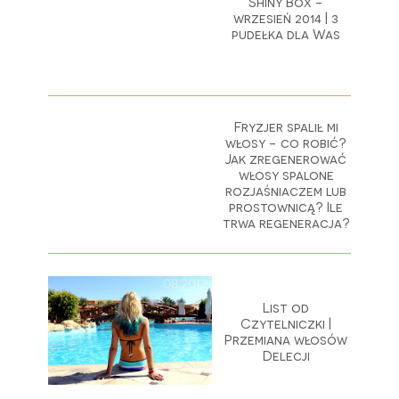
Shiny Box -
wrzesień 2014 | 3
pudełka dla Was
Fryzjer spalił mi
włosy - co robić?
Jak zregenerować
włosy spalone
rozjaśniaczem lub
prostownicą? Ile
trwa regeneracja?
List od
Czytelniczki |
Przemiana włosów
Delecji