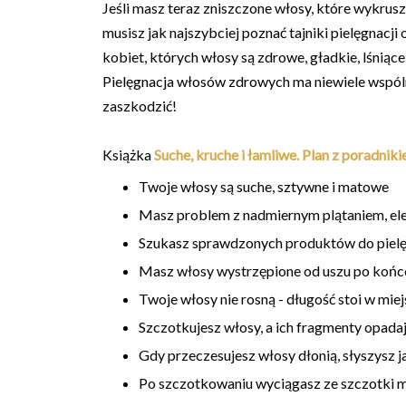
Jeśli masz teraz zniszczone włosy, które wykruszył
musisz jak najszybciej poznać tajniki pielęgnacji
kobiet, których włosy są zdrowe, gładkie, lśniące
Pielęgnacja włosów zdrowych ma niewiele wspóln
zaszkodzić!
Książka
Suche, kruche i łamliwe. Plan z poradnik
Twoje włosy są suche, sztywne i matowe
Masz problem z nadmiernym plątaniem, el
Szukasz sprawdzonych produktów do piel
Masz włosy wystrzępione od uszu po końce,
Twoje włosy nie rosną - długość stoi w miej
Szczotkujesz włosy, a ich fragmenty opadaj
Gdy przeczesujesz włosy dłonią, słyszysz j
Po szczotkowaniu wyciągasz ze szczotki m