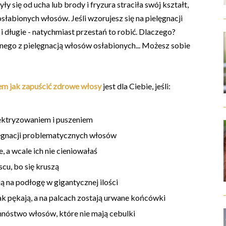
y się od ucha lub brody i fryzura straciła swój kształt,
 osłabionych włosów. Jeśli wzorujesz się na pielęgnacji
 i długie - natychmiast przestań to robić. Dlaczego?
ego z pielęgnacją włosów osłabionych... Możesz sobie
iem jak zapuścić zdrowe włosy
jest dla Ciebie, jeśli:
ektryzowaniem i puszeniem
ęgnacji problematycznych włosów
 a wcale ich nie cieniowałaś
scu, bo się kruszą
ą na podłogę w gigantycznej ilości
ak pękają, a na palcach zostają urwane końcówki
nóstwo włosów, które nie mają cebulki