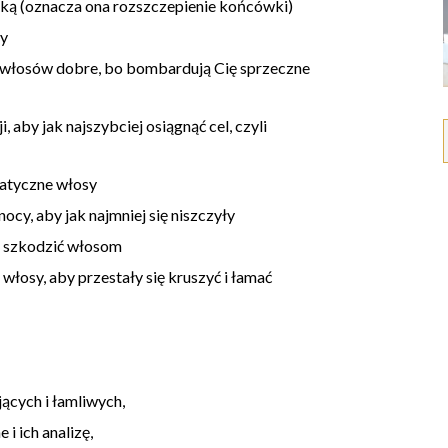
ką (oznacza ona rozszczepienie końcówki)
sy
ch włosów dobre, bo bombardują Cię sprzeczne
, aby jak najszybciej osiągnąć cel, czyli
matyczne włosy
nocy, aby jak najmniej się niszczyły
ie szkodzić włosom
 włosy, aby przestały się kruszyć i łamać
ących i łamliwych,
i ich analizę,