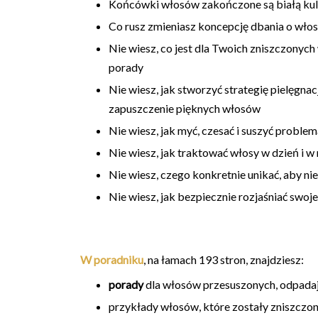
Końcówki włosów zakończone są białą kul
Co rusz zmieniasz koncepcję dbania o wło
Nie wiesz, co jest dla Twoich zniszczony
porady
Nie wiesz, jak stworzyć strategię pielęgnacji
zapuszczenie pięknych włosów
Nie wiesz, jak myć, czesać i suszyć proble
Nie wiesz, jak traktować włosy w dzień i w 
Nie wiesz, czego konkretnie unikać, aby n
Nie wiesz, jak bezpiecznie rozjaśniać swoje
W poradniku
, na łamach 193 stron, znajdziesz:
porady
dla włosów przesuszonych, odpadaj
przykłady włosów, które zostały zniszczone 