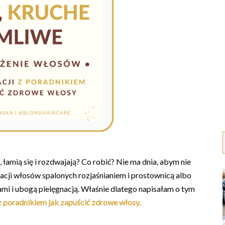
 łamią się i rozdwajają? Co robić? Nie ma dnia, abym nie
cji włosów spalonych rozjaśnianiem i prostownicą albo
i i ubogą pielęgnacją. Właśnie dlatego napisałam o tym
 z poradnikiem jak zapuścić zdrowe włosy.