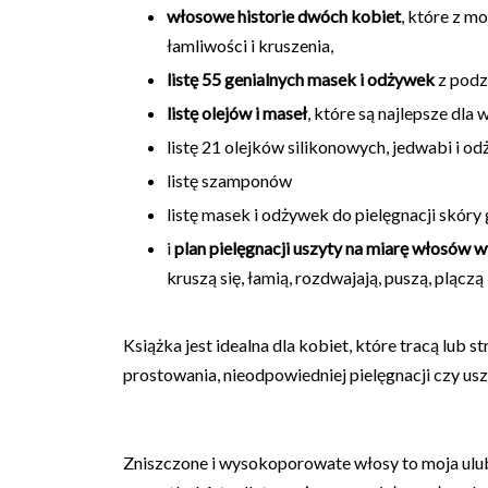
włosowe historie dwóch kobiet
, które z m
łamliwości i kruszenia,
listę 55 genialnych masek i odżywek
z podz
listę olejów i maseł
, które są najlepsze dl
listę 21 olejków silikonowych, jedwabi i o
listę szamponów
listę masek i odżywek do pielęgnacji skóry
i
plan pielęgnacji uszyty na miarę włosów
kruszą się, łamią, rozdwajają, puszą, plącz
Książka jest idealna dla kobiet, które tracą lub s
prostowania, nieodpowiedniej pielęgnacji czy u
Zniszczone i wysokoporowate włosy to moja ulu