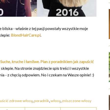
bliska - właśnie z tej pasji powstały wszystkie moje
klepie:
BlondHairCare.pl
.
i
Suche, kruche i łamliwe. Plan z poradnikiem jak zapuścić
klepie. Na stronie znajdziecie spis treści i wszystkie
nia - z chęcią odpowiem. No i czekam na Wasze opinie! :)
puścić zdrowe włosy
,
poradnik
,
włosy
,
zniszczone włosy