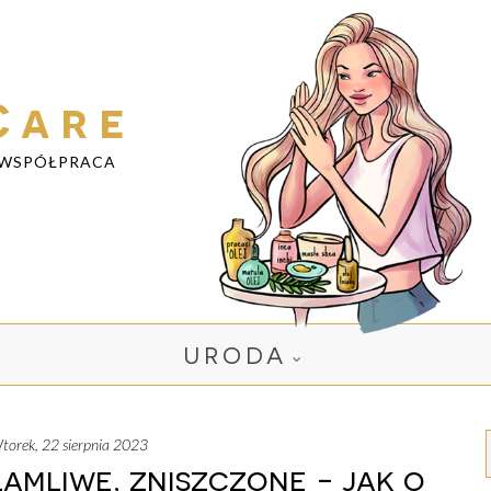
Care
WSPÓŁPRACA
URODA
wtorek, 22 sierpnia 2023
amliwe, zniszczone - jak o