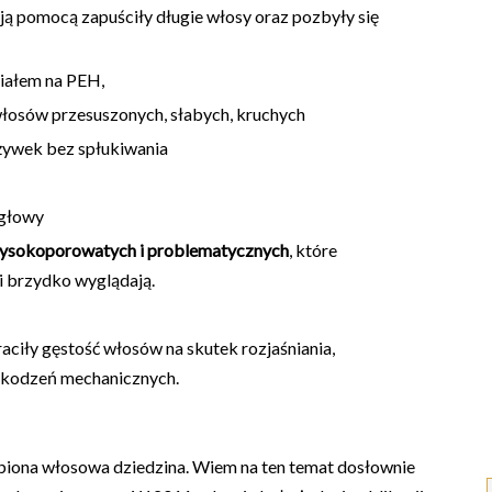
oją pomocą zapuściły długie włosy oraz pozbyły się
iałem na PEH,
a włosów przesuszonych, słabych, kruchych
dżywek bez spłukiwania
 głowy
 wysokoporowatych i problematycznych
, które
ą i brzydko wyglądają.
traciły gęstość włosów na skutek rozjaśniania,
szkodzeń mechanicznych.
biona włosowa dziedzina. Wiem na ten temat dosłownie