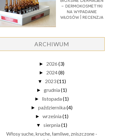
Bioxsine DermaGen
- dermokosmetyki
na wypadanie
włosów | recenzja
ARCHIWUM
2026
(3)
►
2024
(8)
►
2023
(11)
▼
grudnia
(1)
►
listopada
(1)
►
października
(4)
►
września
(1)
►
sierpnia
(1)
▼
Włosy suche, kruche, łamliwe, zniszczone -