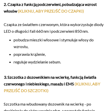
2. Czapka z funkcją podczerwieni, pobudzająca wzrost
włosów
(KLIKNIJ, ABY PRZEJŚĆ DO CZAPKI)
Czapka ze światłem czerwonym, która wykorzystuje diody
LED o długości fali 660 nm i podczerwieni 850 nm.
pobudza mieszki włosowe i stymuluje włosy do
wzrostu,
poprawia krążenie,
reguluje wydzielanie sebum.
3. Szczotka z dozownikiem na wcierkę, funkcją światła
czerwonego i niebieskiego, masażu i EMS
(KLIKNIJ, ABY
PRZEJŚĆ DO SZCZOTKI)
Szczotka ma wbudowany dozownik na wcierkę - po
dociśnięciu do skóry uwalnia płyn, a pozostałe funkcje