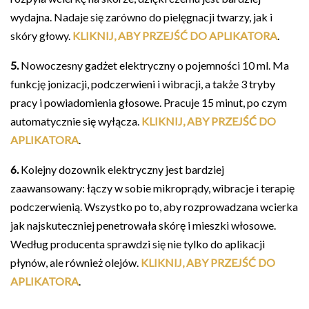
wydajna. Nadaje się zarówno do pielęgnacji twarzy, jak i
skóry głowy.
KLIKNIJ, ABY PRZEJŚĆ DO APLIKATORA
.
5.
Nowoczesny gadżet elektryczny o pojemności 10 ml. Ma
funkcję jonizacji, podczerwieni i wibracji, a także 3 tryby
pracy i powiadomienia głosowe. Pracuje 15 minut, po czym
automatycznie się wyłącza.
KLIKNIJ, ABY PRZEJŚĆ DO
APLIKATORA
.
6.
Kolejny dozownik elektryczny jest bardziej
zaawansowany: łączy w sobie mikroprądy, wibracje i terapię
podczerwienią. Wszystko po to, aby rozprowadzana wcierka
jak najskuteczniej penetrowała skórę i mieszki włosowe.
Według producenta sprawdzi się nie tylko do aplikacji
płynów, ale również olejów.
KLIKNIJ, ABY PRZEJŚĆ DO
APLIKATORA
.