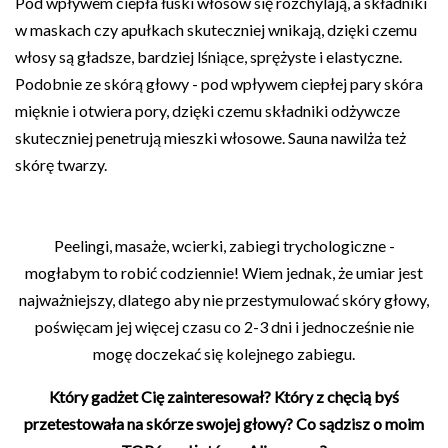
Pod wpływem ciepła łuski włosów się rozchylają, a składniki
w maskach czy apułkach skuteczniej wnikają, dzięki czemu
włosy są gładsze, bardziej lśniące, sprężyste i elastyczne.
Podobnie ze skórą głowy - pod wpływem ciepłej pary skóra
mięknie i otwiera pory, dzięki czemu składniki odżywcze
skuteczniej penetrują mieszki włosowe. Sauna nawilża też
skórę twarzy.
Peelingi, masaże, wcierki, zabiegi trychologiczne -
mogłabym to robić codziennie! Wiem jednak, że umiar jest
najważniejszy, dlatego aby nie przestymulować skóry głowy,
poświęcam jej więcej czasu co 2-3 dni i jednocześnie nie
mogę doczekać się kolejnego zabiegu.
Który gadżet Cię zainteresował? Który z chęcią byś
przetestowała na skórze swojej głowy? Co sądzisz o moim