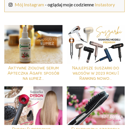
Mój Instagram
- oglądaj moje codzienne
Instastory
Aktywne ziołowe serum
Najlepsze suszarki do
Apteczka Agafii: sposób
włosów w 2023 roku |
na łupież...
Ranking nowo...