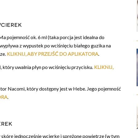
wcierek
a pojemność ok. 6 ml (taka porcja jest idealna do
yn wypływa z wypustek po wciśnięciu białego guzika na
sze.
KLIKNIJ, ABY PRZEJŚĆ DO APLIKATORA
.
, który uwalnia płyn po wciśnięciu przycisku.
KLIKNIJ,
tor Nacomi, który dostępny jest w Hebe. Jego pojemność
ORA
.
erek
 w skórę jednocześnie wcierkę i sprężone powietrze (w tym