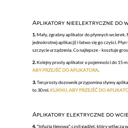
Aplikatory nieelektryczne do 
1.
Mały, zgrabny aplikator do płynnych wcierek. M
jednokrotnej aplikacji) i łatwo się go czyści. Pł
szczycie urządzenia. Co najlepsze - kosztuje gro
2.
Kolejny prosty aplikator o pojemności do 15 ml
ABY PRZEJŚĆ DO APLIKATORA
.
3.
Ten prosty dozownik przypomina słynny aplika
to 30 ml.
KLIKNIJ, ABY PRZEJŚĆ DO APLIKAT
Aplikatory elektryczne do wci
4.
"Infuzja tlenowa", czyli gadżet, który wtłacza