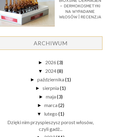
Bioxsine DermaGen
- dermokosmetyki
na wypadanie
włosów | recenzja
ARCHIWUM
2026
(3)
►
2024
(8)
▼
października
(1)
►
sierpnia
(1)
►
maja
(3)
►
marca
(2)
►
lutego
(1)
▼
Dzięki nim przyspieszysz porost włosów,
czyli gadż...