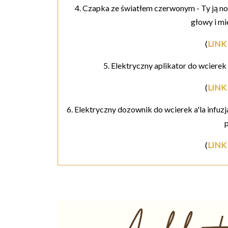
4. Czapka ze światłem czerwonym - Ty ją n
głowy i m
(
LINK 
5. Elektryczny aplikator do wciere
(
LINK 
6. Elektryczny dozownik do wcierek a'la infuz
(
LINK 