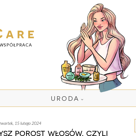
Care
WSPÓŁPRACA
URODA
czwartek, 15 lutego 2024
zysz porost włosów, czyli