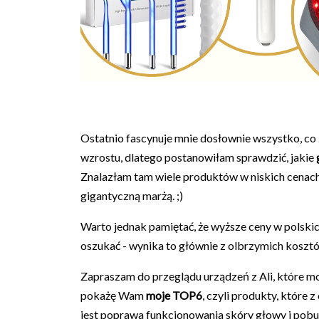
Ostatnio fascynuje mnie dosłownie wszystko, co 
wzrostu, dlatego postanowiłam sprawdzić, jakie
Znalazłam tam wiele produktów w niskich cenach 
gigantyczną marżą. ;)
Warto jednak pamiętać, że wyższe ceny w polskic
oszukać - wynika to głównie z olbrzymich kosztó
Zapraszam do przeglądu urządzeń z Ali, które m
pokażę Wam
moje TOP6
, czyli produkty, któr
jest poprawa funkcjonowania skóry głowy i pob