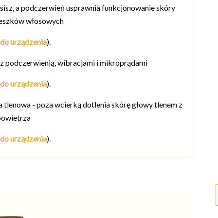
osisz, a podczerwień usprawnia funkcjonowanie skóry
ieszków włosowych
do urządzenia
).
k z podczerwienią, wibracjami i mikroprądami
do urządzenia
).
ja tlenowa - poza wcierką dotlenia skórę głowy tlenem z
powietrza
do urządzenia
).