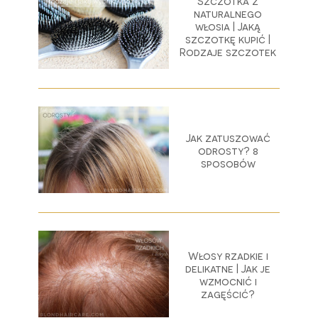
Szczotka z
naturalnego
włosia | Jaką
szczotkę kupić |
Rodzaje szczotek
Jak zatuszować
odrosty? 8
sposobów
Włosy rzadkie i
delikatne | Jak je
wzmocnić i
zagęścić?