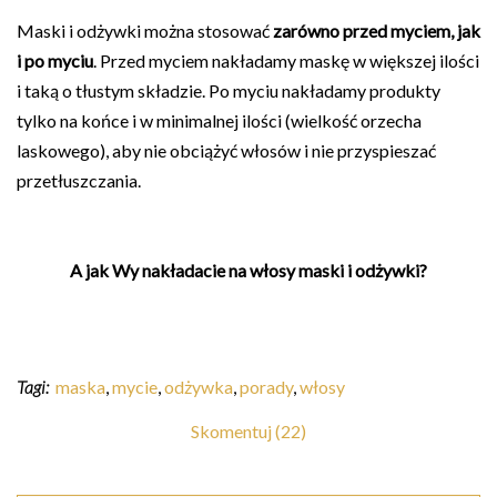
Maski i odżywki można stosować
zarówno przed myciem, jak
i po myciu
. Przed myciem nakładamy maskę w większej ilości
i taką o tłustym składzie. Po myciu nakładamy produkty
tylko na końce i w minimalnej ilości (wielkość orzecha
laskowego), aby nie obciążyć włosów i nie przyspieszać
przetłuszczania.
A jak Wy nakładacie na włosy maski i odżywki?
Tagi:
maska
,
mycie
,
odżywka
,
porady
,
włosy
Skomentuj (22)