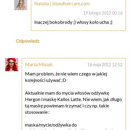
Natalia | blondhaircare.com
19 lutego 2012 00:16
Inaczej bokobrody ;) włosy koło ucha ;)
Odpowiedz
Marta Misiak
16 maja 2012 12:52
Mam problem, że nie wiem czego w jakiej
kolejności używać ;D
Aktualnie mam do mycia włosów odżywkę
Hergon i maskę Kallos Latte. Nie wiem, jak długo
tą maskę powinnam trzymać i czy np. takie
stosowanie :
maska/mycie/odżywka do