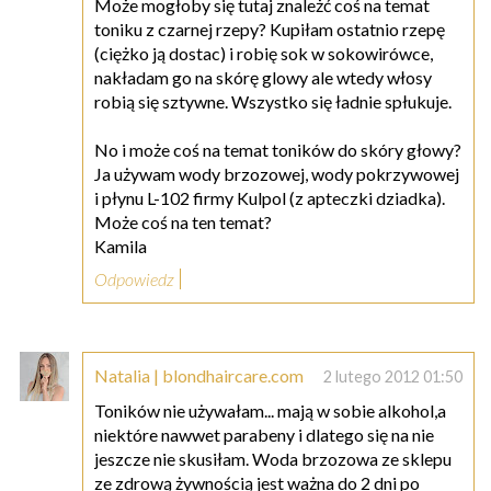
Może mogłoby się tutaj znależć coś na temat
toniku z czarnej rzepy? Kupiłam ostatnio rzepę
(ciężko ją dostac) i robię sok w sokowirówce,
nakładam go na skórę glowy ale wtedy włosy
robią się sztywne. Wszystko się ładnie spłukuje.
No i może coś na temat toników do skóry głowy?
Ja używam wody brzozowej, wody pokrzywowej
i płynu L-102 firmy Kulpol (z apteczki dziadka).
Może coś na ten temat?
Kamila
Odpowiedz
Natalia | blondhaircare.com
2 lutego 2012 01:50
Toników nie używałam... mają w sobie alkohol,a
niektóre nawwet parabeny i dlatego się na nie
jeszcze nie skusiłam. Woda brzozowa ze sklepu
ze zdrową żywnością jest ważna do 2 dni po