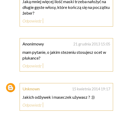
Jaką mniej więcej ilość maski trzeba nałożyć na
długie gęste włosy, które kończą się na początku
żeber?
Odpowiedz
Anonimowy
21 grudnia 2013 15:05
mam pytanie, o jakim stezeniu stosujesz ocet w
plukance?
Odpowiedz
Unknown
15 kwietnia 2014 19:17
Jakich odżywek i maseczek używasz ? :))
Odpowiedz