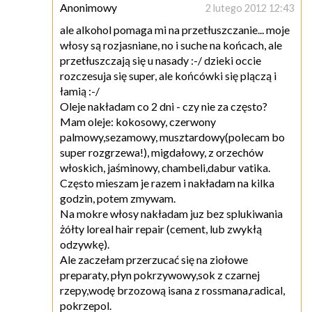
Anonimowy
2 lutego 2012 12:43
ale alkohol pomaga mi na przetłuszczanie... moje
włosy są rozjasniane, no i suche na końcach, ale
przetłuszczają się u nasady :-/ dzieki occie
rozczesuja się super, ale końcówki się plączą i
łamią :-/
Oleje nakładam co 2 dni - czy nie za często?
Mam oleje: kokosowy, czerwony
palmowy,sezamowy, musztardowy(polecam bo
super rozgrzewa!), migdałowy, z orzechów
włoskich, jaśminowy, chambeli,dabur vatika.
Często mieszam je razem i nakładam na kilka
godzin, potem zmywam.
Na mokre włosy nakładam juz bez splukiwania
żółty loreal hair repair (cement, lub zwykłą
odzywkę).
Ale zaczełam przerzucać się na ziołowe
preparaty, płyn pokrzywowy,sok z czarnej
rzepy,wodę brzozową isana z rossmana,radical,
pokrzepol.