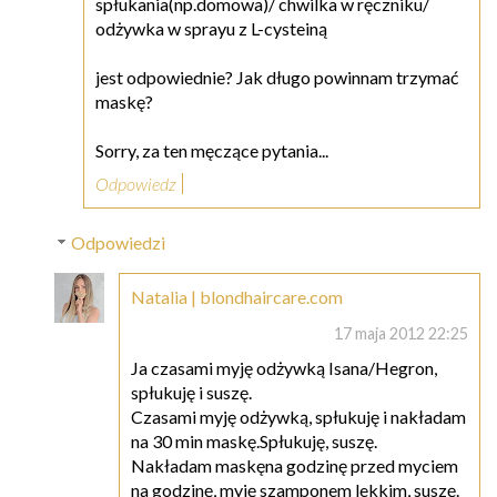
spłukania(np.domowa)/ chwilka w ręczniku/
odżywka w sprayu z L-cysteiną
jest odpowiednie? Jak długo powinnam trzymać
maskę?
Sorry, za ten męczące pytania...
Odpowiedz
Odpowiedzi
Natalia | blondhaircare.com
17 maja 2012 22:25
Ja czasami myję odżywką Isana/Hegron,
spłukuję i suszę.
Czasami myję odżywką, spłukuję i nakładam
na 30 min maskę.Spłukuję, suszę.
Nakładam maskęna godzinę przed myciem
na godzinę, myję szamponem lekkim, suszę.