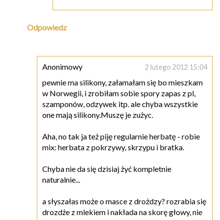
Odpowiedz
Anonimowy
2 lutego 2012 15:04
pewnie ma silikony, załamałam się bo mieszkam
w Norwegii, i zrobiłam sobie spory zapas z pl,
szamponów, odzywek itp. ale chyba wszystkie
one mają silikony.Muszę je zużyc.
Aha, no tak ja też piję regularnie herbatę - robie
mix: herbata z pokrzywy, skrzypu i bratka.
Chyba nie da się dzisiaj żyć kompletnie
naturalnie...
a słyszałas może o masce z drożdzy? rozrabia się
drozdże z mlekiem i nakłada na skorę głowy, nie