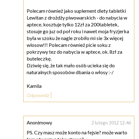
Polecam również jako suplement diety tabletki
Lewitan z drożdży piwowarskich - do nabycia w
aptece, kosztuje tylko 12zł za 200tabletek,
stosuje go juz od poł roku i nawet moja fryzjerka
była w szoku że nagle zrobiło mi sie 3x więcej
wlosow!!! Polecam również picie soku z
pokrzywy tez do nabycia w aptece, ok. 8zł za
buteleczkę.
Dziwię się, że tak mało osób ucieka się do
naturalnych sposobów dbania o włosy :-/
Kamila
Odpowiedz
Anonimowy
2 lutego 2012 12:46
PS. Czy masz może konto na fejsie? może warto