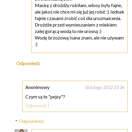
Maskę z drożdży robiłam, włosy były fajne,
ale jakoś nie chce mi się już jej robić :) Jednak
fajnie czasami zrobić coś dla urozmaicenia.
Drożdże przed wymieszaniem z mlekiem
zalej gorącą wodą to nie urosną :)
Wodę brzozową Isana znam, ale nie używam
:)
Odpowiedz
Anonimowy
18 lutego 2012 23:36
Czym są te "pejsy"?
Odpowiedz
Odpowiedzi