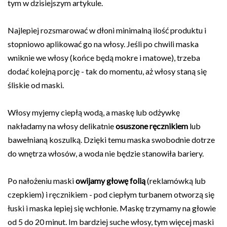
tym w dzisiejszym artykule.
Najlepiej rozsmarować w dłoni minimalną ilość produktu i
stopniowo aplikować go na włosy. Jeśli po chwili maska
wniknie we włosy (końce będą mokre i matowe), trzeba
dodać kolejną porcję - tak do momentu, aż włosy staną się
śliskie od maski.
Włosy myjemy ciepłą wodą, a maskę lub odżywkę
nakładamy na włosy delikatnie
osuszone ręcznikiem
lub
bawełnianą koszulką. Dzięki temu maska swobodnie dotrze
do wnętrza włosów, a woda nie będzie stanowiła bariery.
Po nałożeniu maski
owijamy głowę folią
(reklamówką lub
czepkiem) i ręcznikiem - pod ciepłym turbanem otworzą się
łuski i maska lepiej się wchłonie. Maskę trzymamy na głowie
od 5 do 20 minut. Im bardziej suche włosy, tym więcej maski