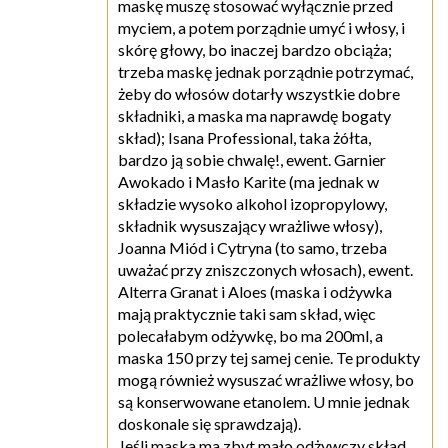
maskę muszę stosować wyłącznie przed
myciem, a potem porządnie umyć i włosy, i
skórę głowy, bo inaczej bardzo obciąża;
trzeba maskę jednak porządnie potrzymać,
żeby do włosów dotarły wszystkie dobre
składniki, a maska ma naprawdę bogaty
skład); Isana Professional, taka żółta,
bardzo ją sobie chwalę!, ewent. Garnier
Awokado i Masło Karite (ma jednak w
składzie wysoko alkohol izopropylowy,
składnik wysuszający wrażliwe włosy),
Joanna Miód i Cytryna (to samo, trzeba
uważać przy zniszczonych włosach), ewent.
Alterra Granat i Aloes (maska i odżywka
mają praktycznie taki sam skład, więc
polecałabym odżywkę, bo ma 200ml, a
maska 150 przy tej samej cenie. Te produkty
mogą również wysuszać wrażliwe włosy, bo
są konserwowane etanolem. U mnie jednak
doskonale się sprawdzają).
Jeśli maska ma zbyt mało odżywczy skład,