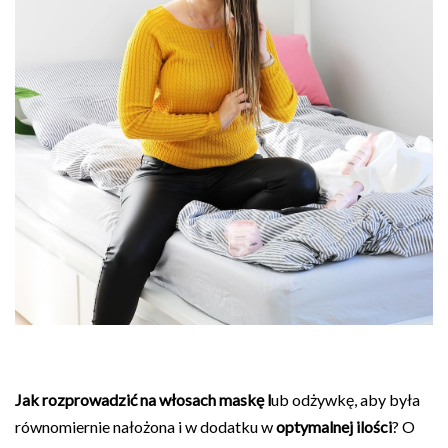
Jak rozprowadzić na włosach maskę l
ub odżywkę, aby była
równomiernie nałożona i w dodatku w
optymalnej ilości
? O