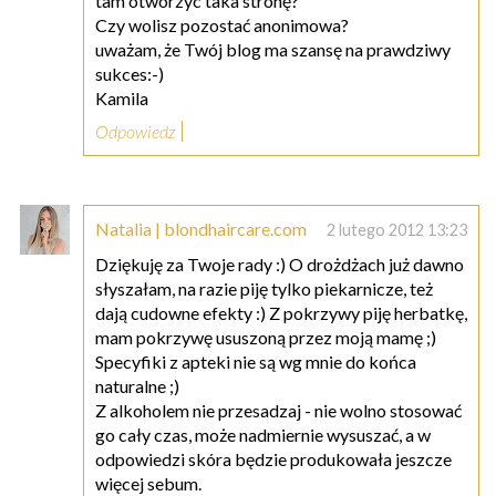
tam otworzyc taka stronę?
Czy wolisz pozostać anonimowa?
uważam, że Twój blog ma szansę na prawdziwy
sukces:-)
Kamila
Odpowiedz
Natalia | blondhaircare.com
2 lutego 2012 13:23
Dziękuję za Twoje rady :) O drożdżach już dawno
słyszałam, na razie piję tylko piekarnicze, też
dają cudowne efekty :) Z pokrzywy piję herbatkę,
mam pokrzywę ususzoną przez moją mamę ;)
Specyfiki z apteki nie są wg mnie do końca
naturalne ;)
Z alkoholem nie przesadzaj - nie wolno stosować
go cały czas, może nadmiernie wysuszać, a w
odpowiedzi skóra będzie produkowała jeszcze
więcej sebum.