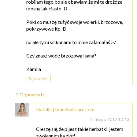
robilam tego bo sie obawiam że mi te drożdze
urosną jak ciasto :D
Póki co muszę zużyć swoje wcierki, brzozowe,
pokrzywowe itp :D
no ale tymi silikonami to mnie załamałaś :-/
Czy znasz wodę brzozową Isana?
Kamila
Odpowiedz
Odpowiedzi
Natalia | blondhaircare.com
2 lutego 2012 17:43
CIeszę się, że pijesz takie herbatki, jestem
zwolenniczką ziół!