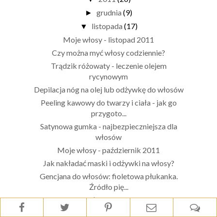
grudnia
(9)
►
listopada
(17)
▼
Moje włosy - listopad 2011
Czy można myć włosy codziennie?
Trądzik różowaty - leczenie olejem
rycynowym
Depilacja nóg na olej lub odżywkę do włosów
Peeling kawowy do twarzy i ciała - jak go
przygoto...
Satynowa gumka - najbezpieczniejsza dla
włosów
Moje włosy - październik 2011
Jak nakładać maski i odżywki na włosy?
Gencjana do włosów: fioletowa płukanka.
Źródło pię...
Moje włosy - lipiec 2011
Jak dodać włosom blasku?