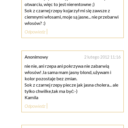
otwarciu, więc to jest nierentowne ;)
Sok z czarnej rzepy kojarzył mi się zawsze z
ciemnymi włosami, moje są jasne... nie przebarwi
włosów? :)
Odpowiedz
Anonimowy
2 lutego 2012 11:16
nie nie, ani rzepa ani pokrzywa nie zabarwią
włosów! Ja sama mam jasny blond, używam i
kolor pozostaje bez zmian.
Sok z czarnej rzepy piecze jak jasna cholera... ale
tylko chwilke,tak ma być:-)
Kamila
Odpowiedz