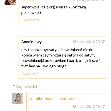
super wpis! dzięki:)) Musze kupić taką
poszewkę:)
Odpowiedz
Anonimowy
26 marca 2012 20:37
czy to może być satyna bawełniana? nie do
końca wiem czym różni się satyna od satyny
bawełnianej:) pozdrawiam i bardzo się cieszę że
trafiłam na Twojego bloga:)
Odpowiedz
Odpowiedzi
Natalia | blondhaircare.com
26 marca 2012 20:47