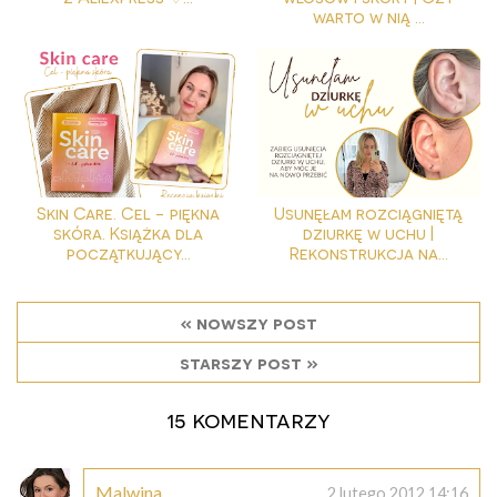
warto w nią ...
Skin Care. Cel - piękna
Usunęłam rozciągniętą
skóra. Książka dla
dziurkę w uchu |
początkujący...
Rekonstrukcja na...
« nowszy post
starszy post »
15 komentarzy
Malwina
2 lutego 2012 14:16