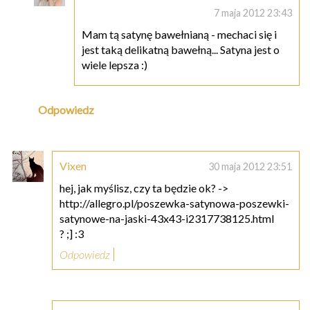
7 maja 2012 23:43
Mam tą satynę bawełnianą - mechaci się i
jest taką delikatną bawełną... Satyna jest o
wiele lepsza :)
Odpowiedz
Vixen
30 maja 2012 23:51
hej, jak myślisz, czy ta będzie ok? ->
http://allegro.pl/poszewka-satynowa-poszewki-
satynowe-na-jaski-43x43-i2317738125.html
? ;] :3
Odpowiedz