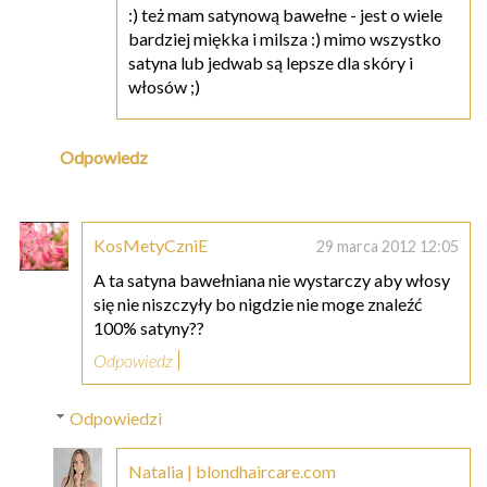
:) też mam satynową bawełne - jest o wiele
bardziej miękka i milsza :) mimo wszystko
satyna lub jedwab są lepsze dla skóry i
włosów ;)
Odpowiedz
KosMetyCzniE
29 marca 2012 12:05
A ta satyna bawełniana nie wystarczy aby włosy
się nie niszczyły bo nigdzie nie moge znaleźć
100% satyny??
Odpowiedz
Odpowiedzi
Natalia | blondhaircare.com