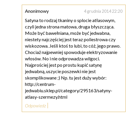
Anonimowy
4 grudnia 2014 22:20
Satyna to rodzaj tkaniny o splocie atłasowym,
czyli jedna strona matowa, druga błyszcząca.
Może być bawełniana, może być jedwabna,
niestety najczęściej jest teraz poliestrowa czy
wiskozowa. Jeśli ktoś to lubi, to cóż, jego prawo.
Chociaż najpewniej spowoduje elektryzowanie
włosów. No i nie odprowadza wilgoci.
Najprościej jest po prostu kupić satynę
jedwabną, uszycie poszewki nie jest
skomplikowane ;) Np. tu jest duży wybór:
http://centrum-
jedwabiu.sklep.pl/category/295163/satyny-
atlasy-szermezy.html
Odpowiedz