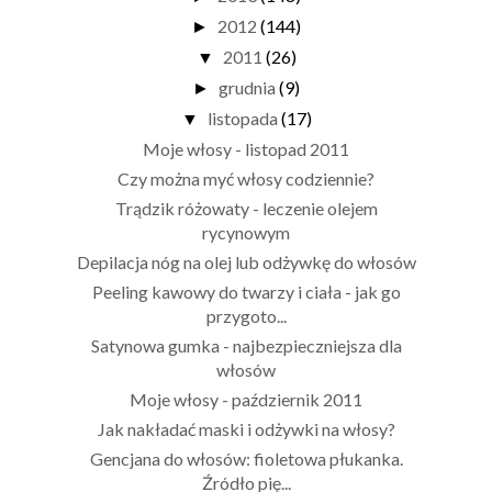
2012
(144)
►
2011
(26)
▼
grudnia
(9)
►
listopada
(17)
▼
Moje włosy - listopad 2011
Czy można myć włosy codziennie?
Trądzik różowaty - leczenie olejem
rycynowym
Depilacja nóg na olej lub odżywkę do włosów
Peeling kawowy do twarzy i ciała - jak go
przygoto...
Satynowa gumka - najbezpieczniejsza dla
włosów
Moje włosy - październik 2011
Jak nakładać maski i odżywki na włosy?
Gencjana do włosów: fioletowa płukanka.
Źródło pię...