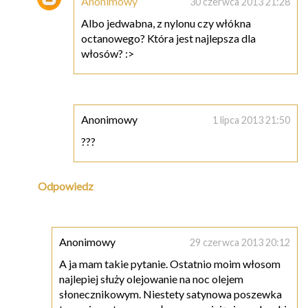
Anonimowy
30 czerwca 2013 21:28
Albo jedwabna, z nylonu czy włókna
octanowego? Która jest najlepsza dla
włosów? :>
Anonimowy
1 lipca 2013 21:50
???
Odpowiedz
Anonimowy
29 czerwca 2013 20:12
A ja mam takie pytanie. Ostatnio moim włosom
najlepiej służy olejowanie na noc olejem
słonecznikowym. Niestety satynowa poszewka