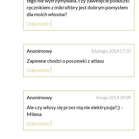
tego nie wytrzymywała, czy zawinięcie poduszki
ręcznikiem z mikrofibry jest dobrym pomysłem
dla moich włosów?
Odpowiedz
Anonimowy
8 lutego 2014 17:37
Zapewne chodzi o poszewki z atłasu
Odpowiedz
Anonimowy
4 maja 2014 19:09
Ale czy włosy się przez nią nie elektryzuja?;) -
Milena
Odpowiedz