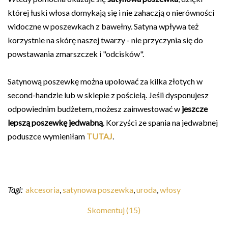
której łuski włosa domykają się i nie zahaczją o nierówności
widoczne w poszewkach z bawełny. Satyna wpływa też
korzystnie na skórę naszej twarzy - nie przyczynia się do
powstawania zmarszczek i "odcisków".
Satynową poszewkę można upolować za kilka złotych w
second-handzie lub w sklepie z pościelą. Jeśli dysponujesz
odpowiednim budżetem, możesz zainwestować w
jeszcze
lepszą poszewkę jedwabną
. Korzyści ze spania na jedwabnej
poduszce wymieniłam
TUTAJ
.
Tagi:
akcesoria
,
satynowa poszewka
,
uroda
,
włosy
Skomentuj (15)