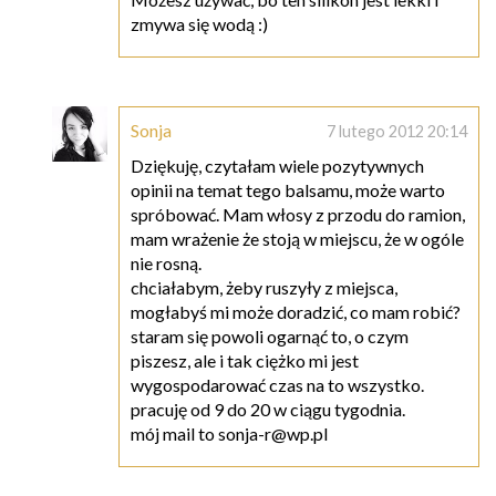
zmywa się wodą :)
Sonja
7 lutego 2012 20:14
Dziękuję, czytałam wiele pozytywnych
opinii na temat tego balsamu, może warto
spróbować. Mam włosy z przodu do ramion,
mam wrażenie że stoją w miejscu, że w ogóle
nie rosną.
chciałabym, żeby ruszyły z miejsca,
mogłabyś mi może doradzić, co mam robić?
staram się powoli ogarnąć to, o czym
piszesz, ale i tak ciężko mi jest
wygospodarować czas na to wszystko.
pracuję od 9 do 20 w ciągu tygodnia.
mój mail to sonja-r@wp.pl