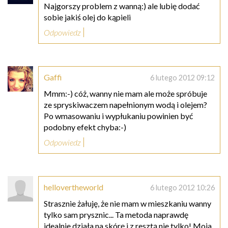
Najgorszy problem z wanną:) ale lubię dodać
sobie jakiś olej do kąpieli
Odpowiedz
Gaffi
6 lutego 2012 09:12
Mmm:-) cóż, wanny nie mam ale może spróbuje
ze spryskiwaczem napełnionym wodą i olejem?
Po wmasowaniu i wypłukaniu powinien być
podobny efekt chyba:-)
Odpowiedz
hellovertheworld
6 lutego 2012 10:26
Strasznie żałuję, że nie mam w mieszkaniu wanny
tylko sam prysznic... Ta metoda naprawdę
idealnie działa na skórę i z resztą nie tylko! Moja