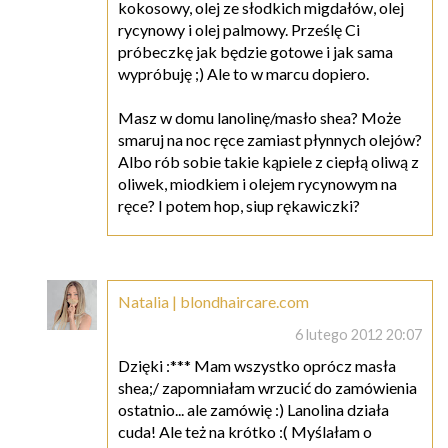
kokosowy, olej ze słodkich migdałów, olej
rycynowy i olej palmowy. Prześlę Ci
próbeczkę jak będzie gotowe i jak sama
wypróbuję ;) Ale to w marcu dopiero.
Masz w domu lanolinę/masło shea? Może
smaruj na noc ręce zamiast płynnych olejów?
Albo rób sobie takie kąpiele z ciepłą oliwą z
oliwek, miodkiem i olejem rycynowym na
ręce? I potem hop, siup rękawiczki?
Natalia | blondhaircare.com
6 lutego 2012 20:07
Dzięki :*** Mam wszystko oprócz masła
shea;/ zapomniałam wrzucić do zamówienia
ostatnio... ale zamówię :) Lanolina działa
cuda! Ale też na krótko :( Myślałam o