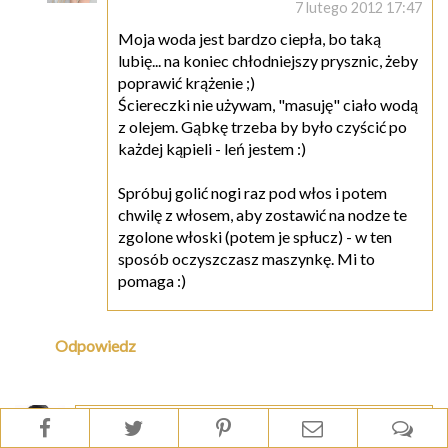
7 lutego 2012 17:47
Moja woda jest bardzo ciepła, bo taką
lubię... na koniec chłodniejszy prysznic, żeby
poprawić krążenie ;)
Ściereczki nie używam, "masuję" ciało wodą
z olejem. Gąbkę trzeba by było czyścić po
każdej kąpieli - leń jestem :)
Spróbuj golić nogi raz pod włos i potem
chwilę z włosem, aby zostawić na nodze te
zgolone włoski (potem je spłucz) - w ten
sposób oczyszczasz maszynkę. Mi to
pomaga :)
Odpowiedz
Sonja
7 lutego 2012 22:31