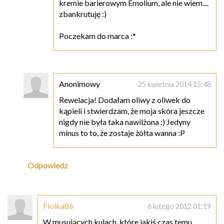
kremie barierowym Emolium, ale nie wiem....
zbankrutuję :)
Poczekam do marca :*
Anonimowy
25 kwietnia 2014 15:48
Rewelacja! Dodałam oliwy z oliwek do
kąpieli i stwierdzam, że moja skóra jeszcze
nigdy nie była taka nawilżona :) Jedyny
minus to to, że zostaje żółta wanna :P
Odpowiedz
Fiolka86
6 lutego 2012 01:19
W musujących kulach, które jakiś czas temu