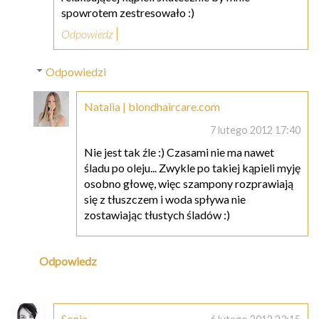
spowrotem zestresowało :)
Odpowiedz
Odpowiedzi
Natalia | blondhaircare.com
7 lutego 2012 17:40
Nie jest tak źle :) Czasami nie ma nawet
śladu po oleju... Zwykle po takiej kąpieli myję
osobno głowę, więc szampony rozprawiają
się z tłuszczem i woda spływa nie
zostawiając tłustych śladów :)
Odpowiedz
Sonja