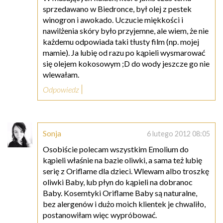
sprzedawano w Biedronce, był olej z pestek
winogron i awokado. Uczucie miękkości i
nawilżenia skóry było przyjemne, ale wiem, że nie
każdemu odpowiada taki tłusty film (np. mojej
mamie). Ja lubię od razu po kąpieli wysmarować
się olejem kokosowym ;D do wody jeszcze go nie
wlewałam.
Odpowiedz
Sonja
6 lutego 2012 08:05
Osobiście polecam wszystkim Emolium do
kąpieli właśnie na bazie oliwki, a sama też lubię
serię z Oriflame dla dzieci. Wlewam albo troszkę
oliwki Baby, lub płyn do kąpieli na dobranoc
Baby. Kosemtyki Oriflame Baby są naturalne,
bez alergenów i dużo moich klientek je chwaliło,
postanowiłam więc wypróbować.