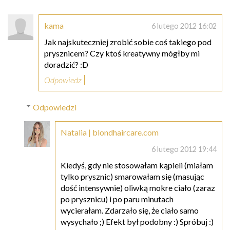
kama
6 lutego 2012 16:02
Jak najskuteczniej zrobić sobie coś takiego pod
prysznicem? Czy ktoś kreatywny mógłby mi
doradzić? :D
Odpowiedz
Odpowiedzi
Natalia | blondhaircare.com
6 lutego 2012 19:44
Kiedyś, gdy nie stosowałam kąpieli (miałam
tylko prysznic) smarowałam się (masując
dość intensywnie) oliwką mokre ciało (zaraz
po prysznicu) i po paru minutach
wycierałam. Zdarzało się, że ciało samo
wysychało ;) Efekt był podobny :) Spróbuj :)