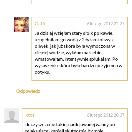
Gaffi
6 lutego 2012 22:27
Ja dzisiaj wzięłam stary słoik po kawie,
uzupełniłam go wodą z 2 łyżami oliwy z
oliwek, jak już skóra była wymoczona w
ciepłej wodzie, wylałam na siebie,
wmasowałam, intensywnie spłukałam. Po
wysuszeniu skóra była bardzo przyjemna w
dotyku.
Odpowiedz
ktoś
6 lutego 2012 20:37
doczyszczenie takiej naolejowanej wanny po
relaksującej kąpieli skutecznie by mnie