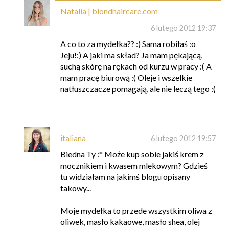
Natalia | blondhaircare.com
6 lutego 2012 19:37
A co to za mydełka?? :) Sama robiłaś :o
Jeju!:) A jaki ma skład? Ja mam pękającą,
suchą skórę na rękach od kurzu w pracy :( A
mam pracę biurową :( Oleje i wszelkie
natłuszczacze pomagają, ale nie leczą tego :(
italiana
6 lutego 2012 19:57
Biedna Ty :* Może kup sobie jakiś krem z
mocznikiem i kwasem mlekowym? Gdzieś
tu widziałam na jakimś blogu opisany
takowy...
Moje mydełka to przede wszystkim oliwa z
oliwek, masło kakaowe, masło shea, olej