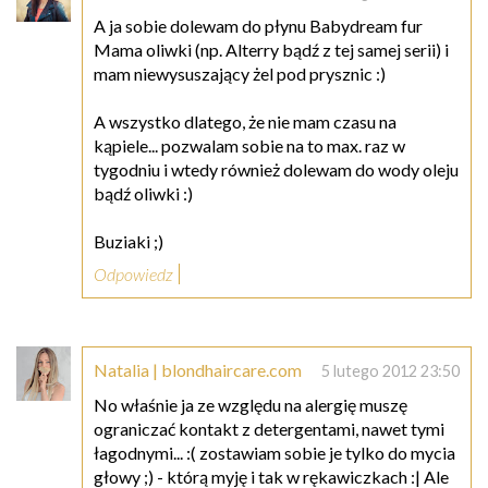
A ja sobie dolewam do płynu Babydream fur
Mama oliwki (np. Alterry bądź z tej samej serii) i
mam niewysuszający żel pod prysznic :)
A wszystko dlatego, że nie mam czasu na
kąpiele... pozwalam sobie na to max. raz w
tygodniu i wtedy również dolewam do wody oleju
bądź oliwki :)
Buziaki ;)
Odpowiedz
Natalia | blondhaircare.com
5 lutego 2012 23:50
No właśnie ja ze względu na alergię muszę
ograniczać kontakt z detergentami, nawet tymi
łagodnymi... :( zostawiam sobie je tylko do mycia
głowy ;) - którą myję i tak w rękawiczkach :| Ale