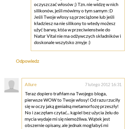
oczyszczać włosów ;) Tzn. nie widzę w nich
silikonów, jeśli mówimy o tym samym :D
Jeśli Twoje włosy są przeciążone lub jeśli
kładziesz na nie silikony to wtedy możesz
użyć barwy, któa w przeciwienstwie do
Natur Vital nie ma odżywczych składników i
doskonale wszytsko zmyje :)
Odpowiedz
Allure
7 lutego 2012 16:31
Teraz dopiero trafiłam na Twojego bloga,
pierwsze WOW to Twoje włosy! Od razu rzuciły
się w oczy jaką genialną metamorfozę przeszły!
No i zaczęłam czytać... kąpiel bez użycia żelu do
mycia wydaje mi się niemożliwa. Wątek jest
obszernie opisany, ale jednak mogłabyś mi