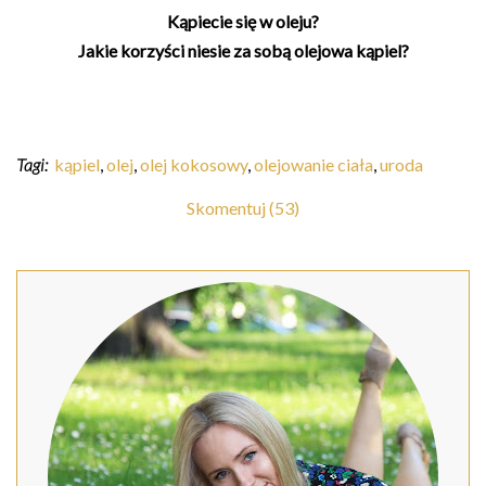
Kąpiecie się w oleju?
Jakie korzyści niesie za sobą olejowa kąpiel?
Tagi:
kąpiel
,
olej
,
olej kokosowy
,
olejowanie ciała
,
uroda
Skomentuj (53)