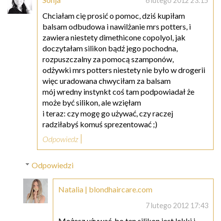
6 lutego 2012 23:15
Chciałam cię prosić o pomoc, dziś kupiłam
balsam odbudowa i nawilżanie mrs potters, i
zawiera niestety dimethicone copolyol, jak
doczytałam silikon bądź jego pochodna,
rozpuszczalny za pomocą szamponów,
odżywki mrs potters niestety nie było w drogerii
więc uradowana chwyciłam za balsam
mój wredny instynkt coś tam podpowiadał że
może być silikon, ale wzięłam
i teraz: czy mogę go używać, czy raczej
radziłabyś komuś sprezentować ;)
Odpowiedz
Odpowiedzi
Natalia | blondhaircare.com
7 lutego 2012 17:43
Możesz używać, bo ten silikon jest lekki i