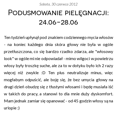
sobota, 30 czerwca 2012
Podusmowanie pielęgnacji:
24.06-28.06
Ten tydzień upłynął pod znakiem codziennego mycia włosów
- na koniec każdego dnia skóra głowy nie była w ogóle
przetłuszczona, co się bardzo rzadko zdarza, ale "włosowy
look" w ogóle mi nie odpowiadał - mimo wilgoci w powietrzu
włosy były troszkę suche, ale za to w dotyku było ich 2 razy
więcej niż zwykle :D Ten plus neutralizuje minus, więc
mogłabym odpuścić, ale boję się, że bez umycia głowy na
drugi dzień obudzę się z tłustymi włosami i będę musiała iść
w takich do pracy, a stanowi to dla mnie duży dyskomfort.
Mam jednak zamiar się opanować - od 45 godzin włosy są na
urlopie :)