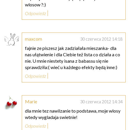
wlosow ?:)
Odpowiedz
maxcom
30 czerwca 2012 14:18
fajnie ze piszesz jak zadziałała mieszanka- dla
nas ułątwienie i dla Ciebie też lista co działa a co
nie. U mnie niestety isana z babassu się nie
sprawdziła:( wieć u każdego efekty będą inne:)
Odpowiedz
Marie
30 czerwca 2012 14:34
dla mnie tez nawilzanie to podstawa, moje wlosy
wtedy wygladaja swietnie!
Odpowiedz