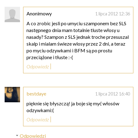
Anonimowy
1 lipca 2012 12:36
A co zrobic jesli po umyciu szamponem bez SLS
następnego dnia mam totalnie tluste włosy u
nasady? Szampon z SLS jednak troche przesuszal
skalp i mialam świeze wlosy przez 2 dni, a teraz
po myciu odzywkami i BFM są po prostu
przeciążone i tłuste :-(
Odpowiedz
bestdaye
1 lipca 2012 16:40
pięknie się błyszczą! ja boje się myć włosów
odzywkami:(
Odpowiedz
Odpowiedzi