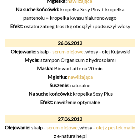
Mgiełka:
nawilżająca
Na suche końcówki:
kropelka Sesy Plus + kropelka
pantenolu + kropelka kwasu hialuronowego
Efekt:
ostatni zabieg troszkę obciążył i podsuszył włosy
26.06.2012
Olejowanie:
skalp -
serum olejowe
, włosy - olej Kujawski
Mycie:
szampon Organicum z hydrosolami
Maska:
Biovax Latte na 20 min.
Mgiełka:
nawilżająca
Suszenie:
naturalne
Na suche końcówki:
kropelka Sesy Plus
Efekt:
nawilżenie optymalne
27.06.2012
Olejowanie:
skalp -
serum olejowe
, włosy -
olej z pestek malin
z e-naturalne.pl