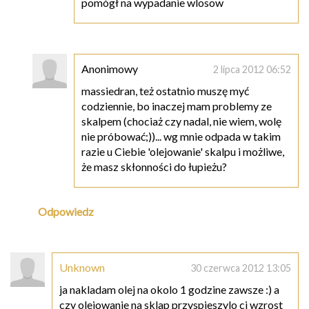
pomógł na wypadanie wlosow
Anonimowy
2 lipca 2012 06:52
massiedran, też ostatnio muszę myć
codziennie, bo inaczej mam problemy ze
skalpem (chociaż czy nadal, nie wiem, wolę
nie próbować;))... wg mnie odpada w takim
razie u Ciebie 'olejowanie' skalpu i możliwe,
że masz skłonności do łupieżu?
Odpowiedz
Unknown
30 czerwca 2012 13:05
ja nakladam olej na okolo 1 godzine zawsze :) a
czy olejowanie na sklap przyspieszylo ci wzrost