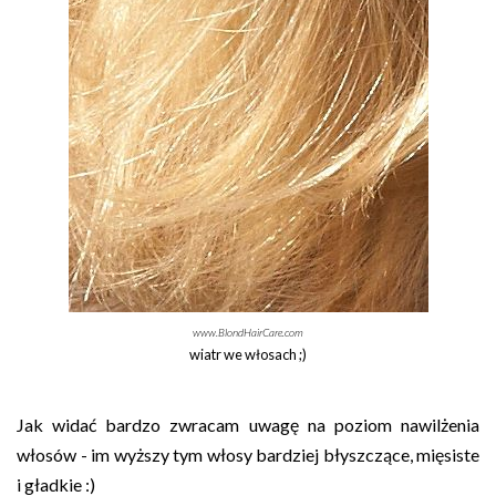
www.BlondHairCare.
c
om
wiatr we włosach ;)
Jak widać bardzo zwracam uwagę na poziom nawilżenia
włosów - im wyższy tym włosy bardziej błyszczące, mięsiste
i gładkie :)