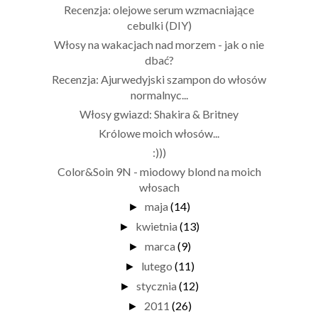
Recenzja: olejowe serum wzmacniające
cebulki (DIY)
Włosy na wakacjach nad morzem - jak o nie
dbać?
Recenzja: Ajurwedyjski szampon do włosów
normalnyc...
Włosy gwiazd: Shakira & Britney
Królowe moich włosów...
:)))
Color&Soin 9N - miodowy blond na moich
włosach
maja
(14)
►
kwietnia
(13)
►
marca
(9)
►
lutego
(11)
►
stycznia
(12)
►
2011
(26)
►