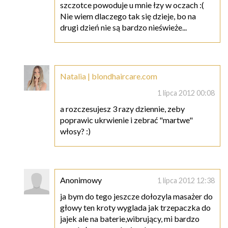
szczotce powoduje u mnie łzy w oczach :(
Nie wiem dlaczego tak się dzieje, bo na
drugi dzień nie są bardzo nieświeże...
Natalia | blondhaircare.com
1 lipca 2012 00:08
a rozczesujesz 3 razy dziennie, zeby
poprawic ukrwienie i zebrać "martwe"
włosy? :)
Anonimowy
1 lipca 2012 12:38
ja bym do tego jeszcze dołozyla masażer do
głowy ten kroty wyglada jak trzepaczka do
jajek ale na baterie,wibrujący, mi bardzo