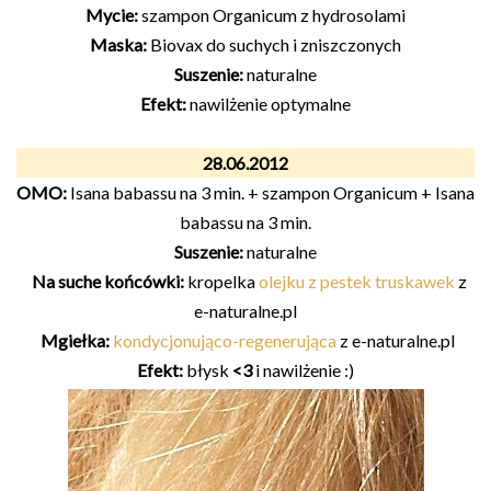
Mycie:
szampon Organicum z hydrosolami
Maska:
Biovax do suchych i zniszczonych
Suszenie:
naturalne
Efekt:
nawilżenie optymalne
28.06.2012
OMO:
Isana babassu na 3 min. + szampon Organicum + Isana
babassu na 3 min.
Suszenie:
naturalne
Na suche końcówki:
kropelka
olejku z pestek truskawek
z
e-naturalne.pl
Mgiełka:
kondycjonująco-regenerująca
z e-naturalne.pl
Efekt:
błysk
<3
i nawilżenie :)