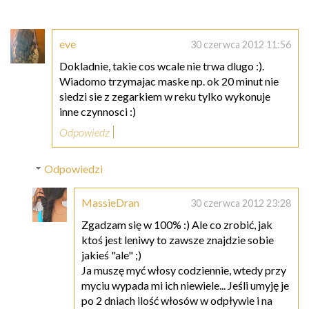
eve
30 czerwca 2012 11:56
Dokladnie, takie cos wcale nie trwa dlugo :).
Wiadomo trzymajac maske np. ok 20 minut nie
siedzi sie z zegarkiem w reku tylko wykonuje
inne czynnosci :)
Odpowiedz
Odpowiedzi
MassieDran
30 czerwca 2012 23:28
Zgadzam się w 100% :) Ale co zrobić, jak
ktoś jest leniwy to zawsze znajdzie sobie
jakieś "ale" ;)
Ja muszę myć włosy codziennie, wtedy przy
myciu wypada mi ich niewiele... Jeśli umyję je
po 2 dniach ilość włosów w odpływie i na