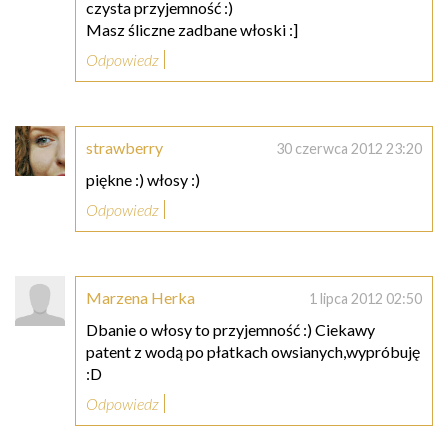
czysta przyjemność :)
Masz śliczne zadbane włoski :]
Odpowiedz
strawberry
30 czerwca 2012 23:20
piękne :) włosy :)
Odpowiedz
Marzena Herka
1 lipca 2012 02:50
Dbanie o włosy to przyjemność :) Ciekawy
patent z wodą po płatkach owsianych,wypróbuję
:D
Odpowiedz