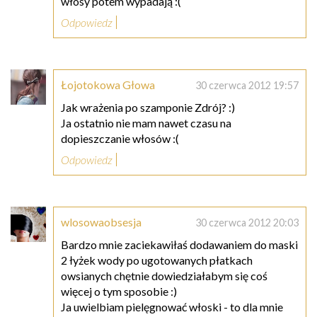
włosy potem wypadają :(
Odpowiedz
Łojotokowa Głowa
30 czerwca 2012 19:57
Jak wrażenia po szamponie Zdrój? :)
Ja ostatnio nie mam nawet czasu na
dopieszczanie włosów :(
Odpowiedz
wlosowaobsesja
30 czerwca 2012 20:03
Bardzo mnie zaciekawiłaś dodawaniem do maski
2 łyżek wody po ugotowanych płatkach
owsianych chętnie dowiedziałabym się coś
więcej o tym sposobie :)
Ja uwielbiam pielęgnować włoski - to dla mnie