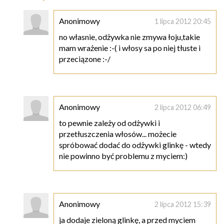
Anonimowy
1 lipca 2012 20:45
no własnie, odżywka nie zmywa łoju,takie
mam wrażenie :-( i włosy sa po niej tłuste i
przeciązone :-/
Anonimowy
2 lipca 2012 06:49
to pewnie zależy od odżywki i
przetłuszczenia włosów... możecie
spróbować dodać do odżywki glinkę - wtedy
nie powinno być problemu z myciem:)
Anonimowy
2 lipca 2012 15:39
ja dodaje zieloną glinkę, a przed myciem