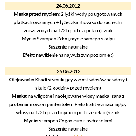
24.06.2012
Maska przed myciem:
2 łyżki wody po ugotowanych
płatkach owsianych + łyżeczka Biovaxu do suchych i
zniszczonych na 1/2 h pod czepek i ręcznik
Mycie:
Szampon Zdrój, mycie samego skalpu
Suszenie:
naturalne
Efekt:
nawilżenie na najwyższym poziomie :)
25.06.2012
Olejowanie:
Khadi stymulujący wzrost włosów na włosy i
skalp (2 godziny przed myciem)
Maska:
na wilgotne i naolejowane włosy maska Isana z
proteinami owsa i pantentolem + ekstrakt wzmacniający
włosy na 1/2 h przed myciem pod czepek i ręcznik
Mycie:
szampon Organicum z hydrosolami
Suszenie:
naturalne