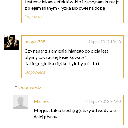
Jestem ciekawa efektów. No i zaczynam kurację
z olejem lnianym - łyżka lub dwie na dobę
Odpowiedz
megan705
19 lipca 2012 18:13
Czy napar z siemienia lnianego do picia jest
płynny czy raczej kisielkowaty?
Takiego glutka ciężko byłoby pić - fu:(
Odpowiedz
Odpowiedzi
Martek
19 lipca 2012 22:40
Mój jest takio trochę gęstszy od wody, ale
dalej płynny