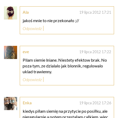
Ala
19 lipca 2012 17:21
jakoś mnie to nie przekonało ;//
Odpowiedz
eve
19 lipca 2012 17:22
Pilam siemie lniane. Niestety efektow brak. No
poza tym, ze dzialalo jak blonnik, regulowalo
uklad trawienny.
Odpowiedz
Enka
19 lipca 2012 17:26
kiedys piłam siemię na przytycie po posiłku, ale
nieregularnie a potem przestałam całkiem, więc