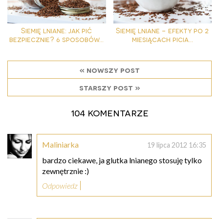
Siemię lniane: jak pić
Siemię lniane - efekty po 2
bezpiecznie? 6 sposobów...
miesiącach picia...
« nowszy post
starszy post »
104 komentarze
Maliniarka
19 lipca 2012 16:35
bardzo ciekawe, ja glutka lnianego stosuję tylko
zewnętrznie :)
Odpowiedz