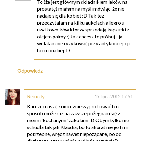
To (że jest głównym składnikiem leków na
prostatę) miałam na myśli mówiąc, że nie
nadaje się dla kobiet :D Tak też
przeczytałam na kilku aukcjach allegro u
użytkowników którzy sprzedają kapsułki z
olejem palmy :) Jak chcesz to próbuj... ja
wolałam nie ryzykować przy antykoncepcji
hormonalnej :D
Odpowiedz
Remedy
19 lipca 2012 17:51
Kurcze muszę koniecznie wypróbować ten
sposób może raz na zawsze pożegnam się z
moimi 'kochanymi' zakolami ;D Obym tylko nie
schudła tak jak Klaudia, bo to akurat nie jest mi
potrzebne, wręcz nawet niepożądane, bo od
dłuższego czasu usilnie próbuję przytyć :D