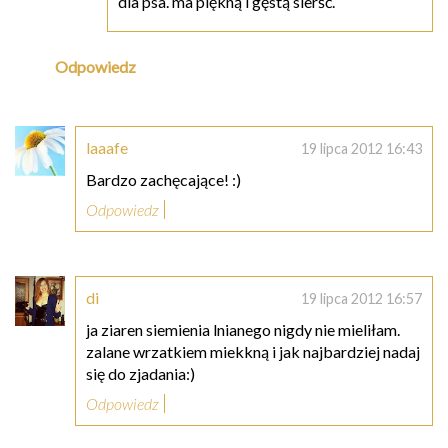
dla psa. ma piękną i gęstą sierść.
Odpowiedz
laaafe
19 lipca 2012 16:43
Bardzo zachęcające! :)
Odpowiedz
di
19 lipca 2012 16:57
ja ziaren siemienia lnianego nigdy nie mieliłam.
zalane wrzatkiem miekkną i jak najbardziej nadaj
się do zjadania:)
Odpowiedz