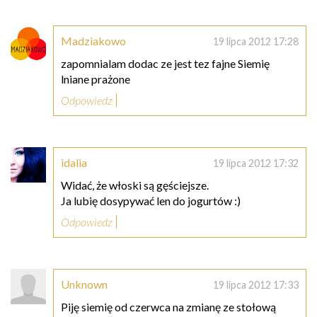
Madziakowo
19 lipca 2012 17:28
zapomnialam dodac ze jest tez fajne Siemię
lniane prażone
Odpowiedz
idalia
19 lipca 2012 17:32
Widać, że włoski są gęściejsze.
Ja lubię dosypywać len do jogurtów :)
Odpowiedz
Unknown
19 lipca 2012 17:33
Piję siemię od czerwca na zmianę ze stołową