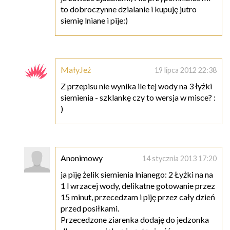
to dobroczynne dzialanie i kupuję jutro
siemię lniane i pije:)
MałyJeż
19 lipca 2012 22:38
Z przepisu nie wynika ile tej wody na 3 łyżki
siemienia - szklankę czy to wersja w misce? :
)
Anonimowy
14 stycznia 2013 17:20
ja piję żelik siemienia lnianego: 2 Łyżki na na
1 l wrzacej wody, delikatne gotowanie przez
15 minut, przecedzam i piję przez cały dzień
przed posiłkami.
Przecedzone ziarenka dodaję do jedzonka