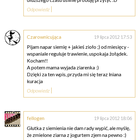
Odpowiedz
Czarownicująca
19 lipca 2012 17:53
Pijam napar siemię + jakieś zioło ;) od miesięcy -
wspaniale reguluje trawienie, uspokaja żołądek.
Kocham!!
A potem mama wyjada ziarenka :)
Dzięki za ten wpis, przyda mi się teraz lniana
kuracja
Odpowiedz
fellogen
19 lipca 2012 18:06
Glutka z siemienia nie dam rady wypić, ale myślę,
że zmielone ziarna z jogurtem zjem na pewno :)