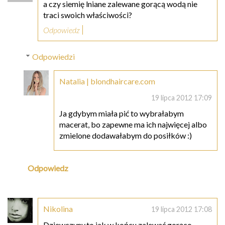
a czy siemię lniane zalewane gorącą wodą nie
traci swoich właściwości?
Odpowiedz
Odpowiedzi
Natalia | blondhaircare.com
19 lipca 2012 17:09
Ja gdybym miała pić to wybrałabym
macerat, bo zapewne ma ich najwięcej albo
zmielone dodawałabym do posiłków :)
Odpowiedz
Nikolina
19 lipca 2012 17:08
Dziewczyny,to jak w końcu,zalewać gorąco