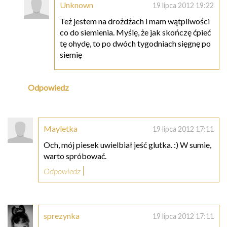
Unknown
19 lipca 2012 19:22
Też jestem na drożdżach i mam wątpliwości
co do siemienia. Myślę, że jak skończę ćpieć
tę ohydę, to po dwóch tygodniach sięgnę po
siemię
Odpowiedz
Mayletka
19 lipca 2012 17:11
Och, mój piesek uwielbiał jeść glutka. :) W sumie,
warto spróbować.
Odpowiedz
sprezynka
19 lipca 2012 17:11