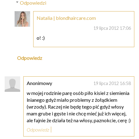
Odpowiedzi
Natalia | blondhaircare.com
19 lipca 2012 17:06
o! :)
Odpowiedz
Anonimowy
19 lipca 2012 16:58
w mojej rodzinie parę osób piło kisiel z siemienia
lnianego gdyż miało problemy z żołądkiem
(wrzody). Raczej nie będę tego pić gdyż włosy
mam grube i gęste i nie chcę mieć już ich więcej,
ale fajnie że działa też na włosy, paznokcie, cerę :)
Odpowiedz