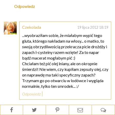
Odpowiedz
Czekolada
19 lipca 2012 18:19
...wyobraziłam sobie, że miałabym wypić tego
gluta, którego nakładam na włosy... o matko, to
swoją obrzydliwością przekracza picie drożdży i
zapach l-cysteiny razem wzięte! Za to napar
bądź macerat mogłabym pić :)
Chciałam też pić olej lniany, ale on okropnie
śmierdzi! Nie wiem, czy kupiłam zepsuty olej, czy
on naprawdę ma taki specyficzny zapach?
Trzymam go po otwarciu w lodówce i wygląda
normalnie, tylko ten smrodek... :/
Odpowiedz
Odpowiedzi