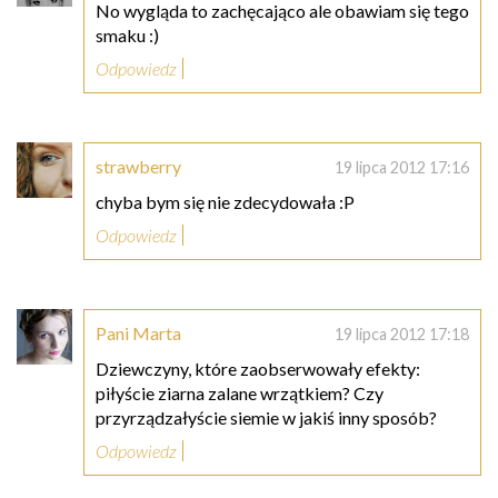
No wygląda to zachęcająco ale obawiam się tego
smaku :)
Odpowiedz
strawberry
19 lipca 2012 17:16
chyba bym się nie zdecydowała :P
Odpowiedz
Pani Marta
19 lipca 2012 17:18
Dziewczyny, które zaobserwowały efekty:
piłyście ziarna zalane wrzątkiem? Czy
przyrządzałyście siemie w jakiś inny sposób?
Odpowiedz