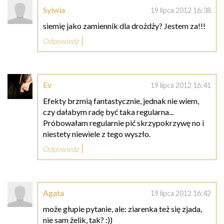
Sylwia
19 lipca 2012 16:38
siemię jako zamiennik dla drożdży? Jestem za!!!
Odpowiedz
Ev
19 lipca 2012 16:41
Efekty brzmią fantastycznie, jednak nie wiem,
czy dałabym radę być taka regularna...
Próbowałam regularnie pić skrzypokrzywę no i
niestety niewiele z tego wyszło.
Odpowiedz
Agata
19 lipca 2012 16:42
może głupie pytanie, ale: ziarenka też się zjada,
nie sam żelik, tak? :))