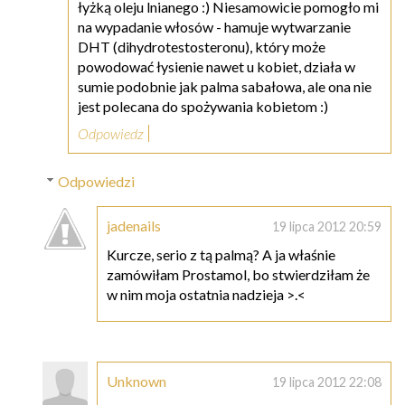
łyżką oleju lnianego :) Niesamowicie pomogło mi
na wypadanie włosów - hamuje wytwarzanie
DHT (dihydrotestosteronu), który może
powodować łysienie nawet u kobiet, działa w
sumie podobnie jak palma sabałowa, ale ona nie
jest polecana do spożywania kobietom :)
Odpowiedz
Odpowiedzi
jadenails
19 lipca 2012 20:59
Kurcze, serio z tą palmą? A ja właśnie
zamówiłam Prostamol, bo stwierdziłam że
w nim moja ostatnia nadzieja >.<
Unknown
19 lipca 2012 22:08