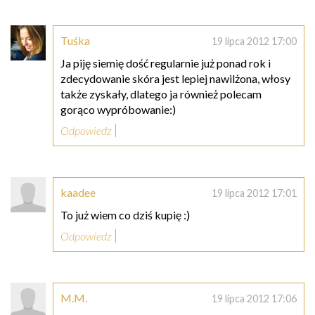
Tuśka
19 lipca 2012 17:00
Ja piję siemię dość regularnie już ponad rok i
zdecydowanie skóra jest lepiej nawilżona, włosy
także zyskały, dlatego ja również polecam
gorąco wypróbowanie:)
Odpowiedz
kaadee
19 lipca 2012 17:01
To już wiem co dziś kupię :)
Odpowiedz
M.M.
19 lipca 2012 17:06