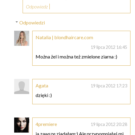
Odpowiedz
Odpowiedzi
Natalia | blondhaircare.com
19 lipca 2012 16:45
Można żel i można też zmielone ziarna :)
Agata
19 lipca 2012 17:23
dzięki :)
4premiere
19 lipca 2012 20:28
ja zawsze zjadałam:) Ale przypomniałaś mi