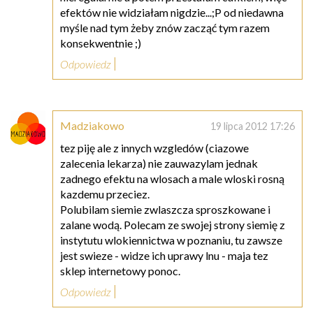
efektów nie widziałam nigdzie...;P od niedawna
myśle nad tym żeby znów zacząć tym razem
konsekwentnie ;)
Odpowiedz
Madziakowo
19 lipca 2012 17:26
tez piję ale z innych wzgledów (ciazowe
zalecenia lekarza) nie zauwazylam jednak
zadnego efektu na wlosach a male wloski rosną
kazdemu przeciez.
Polubilam siemie zwlaszcza sproszkowane i
zalane wodą. Polecam ze swojej strony siemię z
instytutu wlokiennictwa w poznaniu, tu zawsze
jest swieze - widze ich uprawy lnu - maja tez
sklep internetowy ponoc.
Odpowiedz