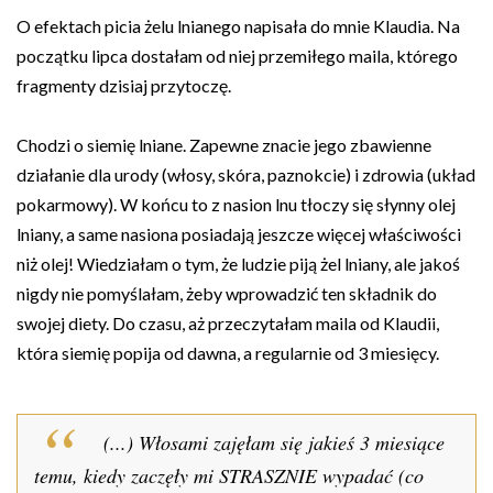
O efektach picia żelu lnianego napisała do mnie Klaudia. Na
początku lipca dostałam od niej przemiłego maila, którego
fragmenty dzisiaj przytoczę.
Chodzi o siemię lniane. Zapewne znacie jego zbawienne
działanie dla urody (włosy, skóra, paznokcie) i zdrowia (układ
pokarmowy). W końcu to z nasion lnu tłoczy się słynny olej
lniany, a same nasiona posiadają jeszcze więcej właściwości
niż olej! Wiedziałam o tym, że ludzie piją żel lniany, ale jakoś
nigdy nie pomyślałam, żeby wprowadzić ten składnik do
swojej diety. Do czasu, aż przeczytałam maila od Klaudii,
która siemię popija od dawna, a regularnie od 3 miesięcy.
(...) Włosami zajęłam się jakieś 3 miesiące
temu, kiedy zaczęły mi STRASZNIE wypadać (co