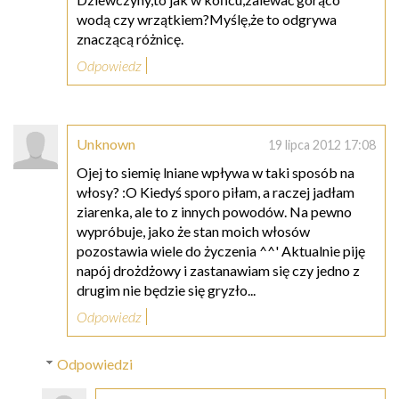
wodą czy wrzątkiem?Myślę,że to odgrywa
znaczącą różnicę.
Odpowiedz
Unknown
19 lipca 2012 17:08
Ojej to siemię lniane wpływa w taki sposób na
włosy? :O Kiedyś sporo piłam, a raczej jadłam
ziarenka, ale to z innych powodów. Na pewno
wypróbuje, jako że stan moich włosów
pozostawia wiele do życzenia ^^' Aktualnie piję
napój drożdżowy i zastanawiam się czy jedno z
drugim nie będzie się gryzło...
Odpowiedz
Odpowiedzi