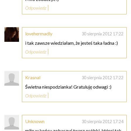
Odpowiedz
lovehermadly
30 sierpnia 2012 17:22
i tak zawsze wiedziałam, że jesteś taka ładna :)
Odpowiedz
Krasnal
30 sierpnia 2012 17:22
Świetna niespodzianka! Gratuluję odwagi :)
Odpowiedz
Unknown
30 sierpnia 2012 17:24
miło w końcu zobaczyć twarz osóbki, której tak