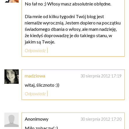
No łał no ;) Włosy masz absolutnie obłędne.
Dla mnie od kilku tygodni Twój blog jest
niemalże wyrocznią. Jestem dopiero na początku
świadomego dbania o włosy, ale mam nadzieję,
że kiedyś doprowadzę je do takiego stanu, w
jakim są Twoje.
Odpowiedz
madziowa
30 sierpnia 2012 17:19
witaj, ślicznoto :))
Odpowiedz
Anonimowy
30 sierpnia 2012 17:20
Miło zobaczyć :)