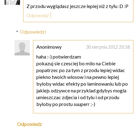
Z przodu wyglądasz jeszcze lepiej niż z tyłu :D :P
Odpowiedz
Odpowiedzi
Anonimowy
30 sierpnia 2012 20:58
haha :-) potwierdzam
pokazuj sie czesciej bo milo na Ciebie
popatrzec po za tym z przodu lepiej widac
piekno twoich wlosow i na pewno lepiej
byloby widac efekty po laminowaniu lub po
jakiejs odzywce na przyklad gdybys mogla
umieszczac zdjecia i od tylu i od przodu
byloby po prostu suuperr ;-)
Odpowiedz