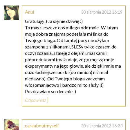
Anul
30 sierpnia 2012 16:19
Gratuluję :) Ja się nie dziwię :)
To masz jeszcze coś miłego ode mnie...W lutym
moja dobra znajoma podesłała mi linka do
Twojego bloga. Od tamtej pory nie użyłam
szamponu z silikonami, SLESy tylko czasem do
oczyszczania, szaleję z olejami, maskami i
półproduktami (mąż udaje, że go męczą moje
eksperymenty na jego głowie, ale dzięki mnie ma
dużo ładniejsze loczki (do ramion) niż miał
niedawno). Od Twojego bloga zaczęłam
włosomaniactwo i bardzo mi to służy :))
Pozdrawiam serdecznie :)
Odpowiedz
careaboutmyself
30 sierpnia 2012 16:23