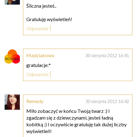
Śliczna jesteś..
Gratuluję wyświetleń!
Odpowiedz
Madziakowo
30 sierpnia 2012 16:41
gratulacje:*
Odpowiedz
Remedy
30 sierpnia 2012 16:42
Miło zobaczyć w końcu Twoją twarz :) I
zgadzam się z dziewczynami, jesteś ładną
kobitką ;) I oczywiście gratuluję tak dużej liczby
wyświetleń!