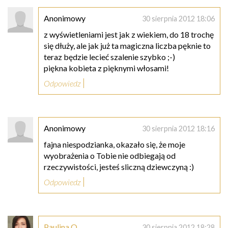
Anonimowy
30 sierpnia 2012 18:06
z wyświetleniami jest jak z wiekiem, do 18 trochę
się dłuży, ale jak już ta magiczna liczba pęknie to
teraz będzie lecieć szalenie szybko ;-)
piękna kobieta z pięknymi włosami!
Odpowiedz
Anonimowy
30 sierpnia 2012 18:16
fajna niespodzianka, okazało się, że moje
wyobrażenia o Tobie nie odbiegają od
rzeczywistości, jesteś sliczną dziewczyną :)
Odpowiedz
Paulina O.
30 sierpnia 2012 18:28