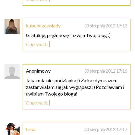
kubekczekolady
30 sierpnia 2012 17:13
Gratuluję, prężnie się rozwija Twój blog :)
Odpowiedz
Anonimowy
30 sierpnia 2012 17:16
Jaka miła niespodzianka :) Za kazdym razem
zastanwiałam się jak wyglądasz :) Pozdrawiam i
uwlbiam Twojego bloga!
Odpowiedz
Lena
30 sierpnia 2012 17:17