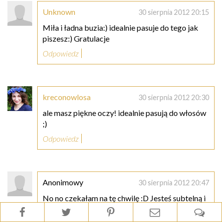
Unknown
30 sierpnia 2012 20:15
Miła i ładna buzia:) idealnie pasuje do tego jak
piszesz:) Gratulacje
Odpowiedz
kreconowlosa
30 sierpnia 2012 20:30
ale masz piękne oczy! idealnie pasują do włosów
;)
Odpowiedz
Anonimowy
30 sierpnia 2012 20:47
No no czekałam na tę chwilę :D Jesteś subtelną i
piękną kobietą :) A Twoje niesamowite włosy!
Widać efekty ;) Dzięki Tobie zupełnie zmieniłam