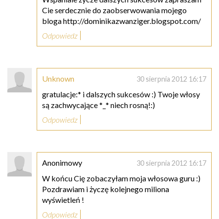
Cie serdecznie do zaobserwowania mojego
bloga http://dominikazwanziger.blogspot.com/
Odpowiedz
Unknown
30 sierpnia 2012 16:17
gratulacje:* i dalszych sukcesów :) Twoje włosy
są zachwycające *_* niech rosną!:)
Odpowiedz
Anonimowy
30 sierpnia 2012 16:17
W końcu Cię zobaczyłam moja włosowa guru :)
Pozdrawiam i życzę kolejnego miliona
wyświetleń !
Odpowiedz