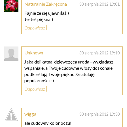
Naturalnie Zakręcona
30 sierpnia 2012 19:01
Fajnie że się ujawniłaś:)
Jesteś piękna:)
Odpowiedz
Unknown
30 sierpnia 2012 19:10
Jaka delikatna, dziewczęca uroda - wyglądasz
wspaniale, a Twoje cudowne włosy doskonale
podkreślają Twoje piękno. Gratuluję
popularności. :)
Odpowiedz
wigga
30 sierpnia 2012 19:30
ale cudowny kolor oczu!