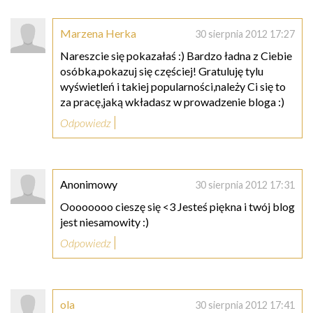
Marzena Herka
30 sierpnia 2012 17:27
Nareszcie się pokazałaś :) Bardzo ładna z Ciebie
osóbka,pokazuj się częściej! Gratuluję tylu
wyświetleń i takiej popularności,należy Ci się to
za pracę,jaką wkładasz w prowadzenie bloga :)
Odpowiedz
Anonimowy
30 sierpnia 2012 17:31
Oooooooo cieszę się <3 Jesteś piękna i twój blog
jest niesamowity :)
Odpowiedz
ola
30 sierpnia 2012 17:41