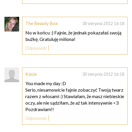
The Beauty Box
30 sierpnia 2012 16:18
No w końcu :) Fajnie, że jednak pokazałaś swoją
buźkę. Gratuluję miliona!
Odpowiedz
Kasia
30 sierpnia 2012 16:18
You made my day :D
Serio, niesamowicie fajnie zobaczyć Twoją twarz
razem z włosami :) Stawiałam, że masz niebieskie
oczy, ale nie sądziłam, że aż tak intensywnie <3
Pozdrawiam!!
Odpowiedz