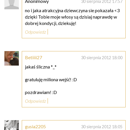
Anonimowy
30 sierpnia 2012 17:57
no i jaka atrakcyjna dziewczyna sie pokazała <3
dzięki Tobie moje włosy są dzisiaj naprawdę w
dobrej kondycji, dziekuję!
Odpowiedz
Betiiii27
30 sierpnia 2012 18:00
jakaś śliczna *_*
gratuluję miliona wejść! :D
pozdrawiam! :D
Odpowiedz
gusia2205
30 sierpnia 2012 18:05