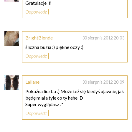
Gratulacje :)!
Odpowiedz
BrightBlonde
30 sierpnia 2012 20:03
śliczna buzia :) piękne oczy :)
Odpowiedz
Lallane
30 sierpnia 2012 20:09
Pokaźna liczba :) Może też się kiedyś ujawnie, jak
będę miała tyle co ty hehe ;D
Super wyglądasz :*
Odpowiedz