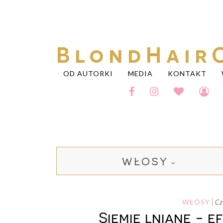
BlondHair
OD AUTORKI
MEDIA
KONTAKT
WŁOSY
WŁOSY
c
Siemię lniane - e