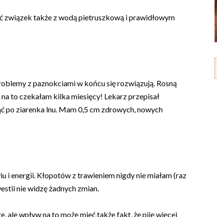
ć związek także z wodą pietruszkową i prawidłowym
 problemy z paznokciami w końcu się rozwiązują. Rosną
 na to czekałam kilka miesięcy! Lekarz przepisał
nąć po ziarenka lnu. Mam 0,5 cm zdrowych, nowych
wiu i energii. Kłopotów z trawieniem nigdy nie miałam (raz
estii nie widzę żadnych zmian.
 ale wpływ na to może mieć także fakt, że piję więcej