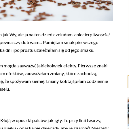
jak Wy, ale ja na ten dzień czekałam z niecierpliwością!
 pewna czy dotrwam... Pamiętam smak pierwszego
ka dni i po prostu uzależniłam się od jego smaku.
ym mogła zauważyć jakiekolwiek efekty. Pierwsze znaki
am efektów, zauważałam zmiany, które zachodzą,
ę, że spożywam siemię. Lniany koktajl piłam codziennie
selu.
. Kłują w opuszki palców jak igły. Te przy linii twarzy,
 olejku - opaska nie daje rady, aby je zgarnąć! Niestety