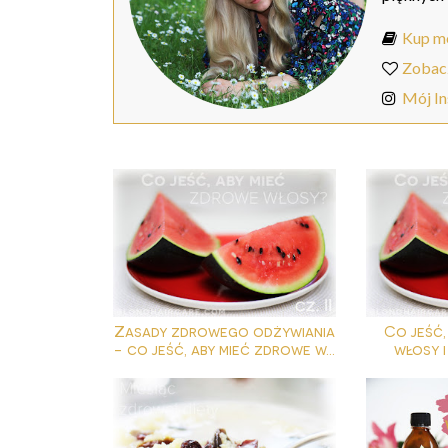
Kup mo
Zobac
Mój I
Zasady zdrowego odżywiania
Co jeść,
- co jeść, aby mieć zdrowe w...
włosy i