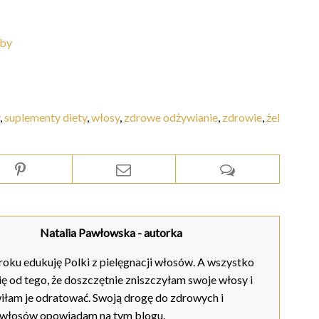
oby
,
suplementy diety
,
włosy
,
zdrowe odżywianie
,
zdrowie
,
żel
Natalia Pawłowska
- autorka
oku edukuję Polki z pielęgnacji włosów. A wszystko
ię od tego, że doszczętnie zniszczyłam swoje włosy i
iłam je odratować. Swoją drogę do zdrowych i
 włosów opowiadam na tym blogu.