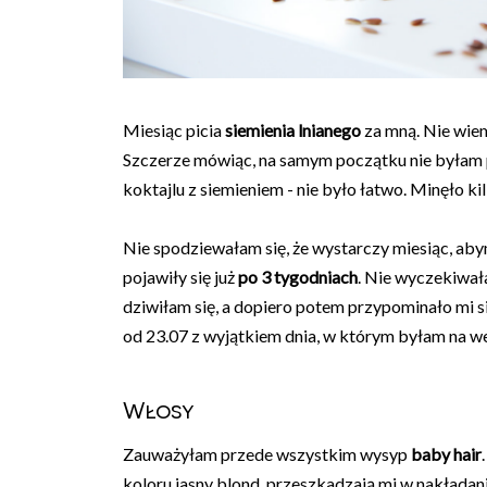
Miesiąc picia
siemienia lnianego
za mną. Nie wiem 
Szczerze mówiąc, na samym początku nie byłam
koktajlu z siemieniem - nie było łatwo. Minęło kil
Nie spodziewałam się, że wystarczy miesiąc, ab
pojawiły się już
po 3 tygodniach
. Nie wyczekiwał
dziwiłam się, a dopiero potem przypominało mi si
od 23.07 z wyjątkiem dnia, w którym byłam na we
Włosy
Zauważyłam przede wszystkim wysyp
baby hair
koloru jasny blond, przeszkadzają mi w nakładaniu