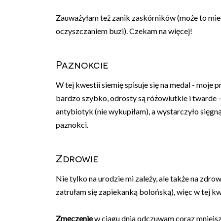
Zauważyłam też zanik zaskórników (może to mie
oczyszczaniem buzi). Czekam na więcej!
Paznokcie
W tej kwestii siemię spisuje się na medal - moje
bardzo szybko, odrosty są różowiutkie i twarde -
antybiotyk (nie wykupiłam), a wystarczyło sięg
paznokci.
Zdrowie
Nie tylko na urodzie mi zależy, ale także na zdro
zatrułam się zapiekanką bolońską), więc w tej kw
Zmęczenie
w ciągu dnia odczuwam coraz mniejsze,