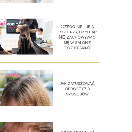
Czego nie lubią
fryzjerzy, czyli jak
NIE zachowywać
się w salonie
fryzjerskim?
Jak zatuszować
odrosty? 8
sposobów