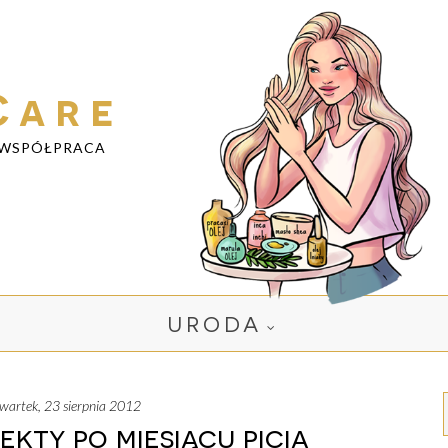
Care
WSPÓŁPRACA
URODA
zwartek, 23 sierpnia 2012
fekty po miesiącu picia