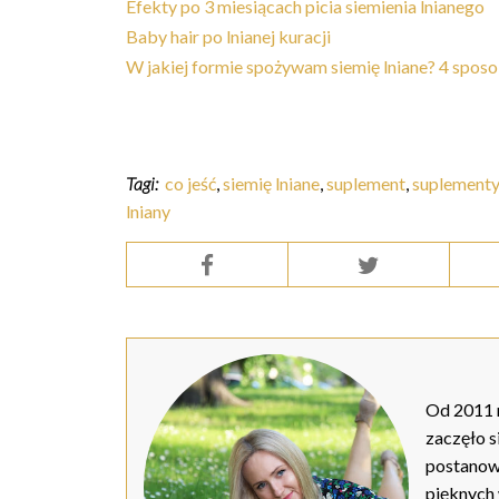
Efekty po 3 miesiącach picia siemienia lnianego
Baby hair po lnianej kuracji
W jakiej formie spożywam siemię lniane? 4 spos
Tagi:
co jeść
,
siemię lniane
,
suplement
,
suplementy
lniany
Od 2011 r
zaczęło s
postanow
pięknych