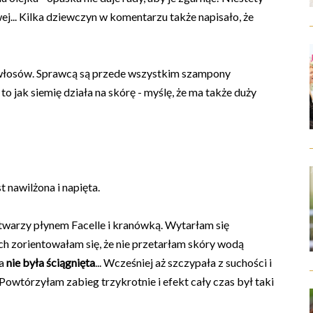
awej... Kilka dziewczyn w komentarzu także napisało, że
łosów. Sprawcą są przede wszystkim szampony
o jak siemię działa na skórę - myślę, że ma także duży
 nawilżona i napięta.
twarzy płynem Facelle i kranówką. Wytarłam się
h zorientowałam się, że nie przetarłam skóry wodą
ra
nie była ściągnięta
... Wcześniej aż szczypała z suchości i
Powtórzyłam zabieg trzykrotnie i efekt cały czas był taki