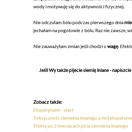
wody i motywuję się do aktywności fizycznej.
Nie odczułam bólu podczas pierwszego dnia
mie
jechałam na pogotowie z bólu. Raz nie zawsze, w
Nie zauważyłam zmian jeśli chodzi o
wagę
. Efek
Jeśli Wy także pijecie siemię lniane - napiszcie 
Zobacz także:
Eksperyment - start
Toksyczność siemienia lnianego a mój eksperym
Efekty po 2 miesiącach picia siemienia lnianego