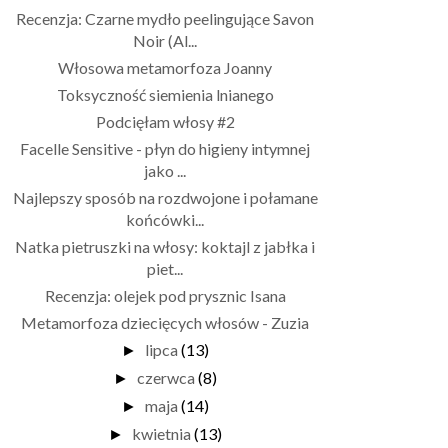
Recenzja: Czarne mydło peelingujące Savon
Noir (Al...
Włosowa metamorfoza Joanny
Toksyczność siemienia lnianego
Podcięłam włosy #2
Facelle Sensitive - płyn do higieny intymnej
jako ...
Najlepszy sposób na rozdwojone i połamane
końcówki...
Natka pietruszki na włosy: koktajl z jabłka i
piet...
Recenzja: olejek pod prysznic Isana
Metamorfoza dziecięcych włosów - Zuzia
lipca
(13)
►
czerwca
(8)
►
maja
(14)
►
kwietnia
(13)
►