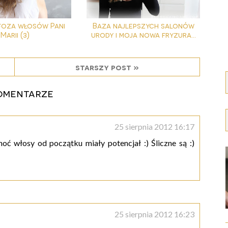
oza włosów Pani
Baza najlepszych salonów
Marii (3)
urody i moja nowa fryzura...
starszy post »
omentarze
25 sierpnia 2012 16:17
 włosy od początku miały potencjał :) Śliczne są :)
25 sierpnia 2012 16:23