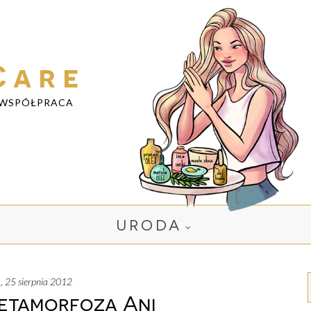
Care
WSPÓŁPRACA
URODA
a, 25 sierpnia 2012
etamorfoza Ani