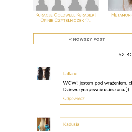
Kuracje Goldwell Kerasilk |
Metamorf
Opinie Czytelniczek ♡...
« nowszy post
52 k
Lallane
WOW! jestem pod wrażeniem, choć
Dziewczyna pewnie ucieszona: ))
Odpowiedz
Kadusia