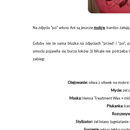
Na zdjęciu "po" włosy Ani są jeszcze
mokre
, bardzo żałuję
Gdyby nie te sama bluzka na zdjęciach "przed' i "po"
umyciu pojawiła się burza loków :)) Wcale nie potrzeba
zabieg:
Olejowanie:
oliwa z oliwek na mokre
Mycie:
żel 
Maska:
Henna Treatment Wax + miód, 
Płukanka:
kaw
Rozczesyw
Stylizator:
żel lniany (ugniatanie
Suszenie:
włosy lekko pods