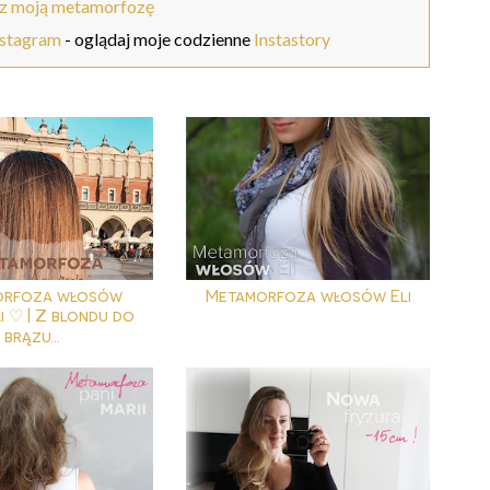
z moją metamorfozę
nstagram
- oglądaj moje codzienne
Instastory
orfoza włosów
Metamorfoza włosów Eli
i ♡ | Z blondu do
brązu...