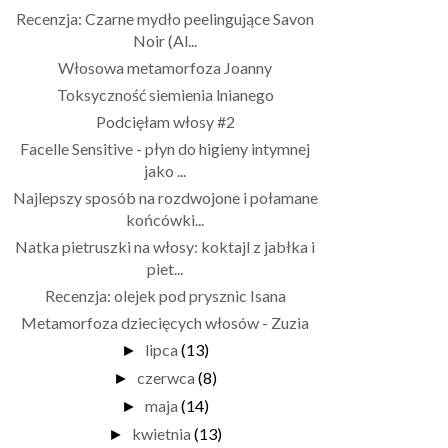
Recenzja: Czarne mydło peelingujące Savon
Noir (Al...
Włosowa metamorfoza Joanny
Toksyczność siemienia lnianego
Podcięłam włosy #2
Facelle Sensitive - płyn do higieny intymnej
jako ...
Najlepszy sposób na rozdwojone i połamane
końcówki...
Natka pietruszki na włosy: koktajl z jabłka i
piet...
Recenzja: olejek pod prysznic Isana
Metamorfoza dziecięcych włosów - Zuzia
lipca
(13)
►
czerwca
(8)
►
maja
(14)
►
kwietnia
(13)
►