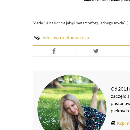
Macie już na koncie jakąś metamorfozę jednego mycia? :) Je
Tagi:
włosowa metamorfoza
Od 2011 r
zaczęło s
postanow
pięknych
Kup mo