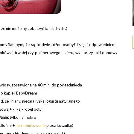
, że nie możemy zobaczyć ich suchych :)
, pomyślałabym, że są to dwie różne osoby! Dzięki odpowiedniemu
 lokówki, trwałej czy polimerowego lakieru, wystarczy taki domowy
 włosy, zostawiona na 40 min. do podeschnięcia
do kąpieli BabyDream
żel lniany, niecała łyżka jogurtu naturalnego
owa + kilka kropel octu
anie:
tylko na mokro
 dłońmi +
harmonijkowanie
przez koszulkę)
uszone chłodnym nawiewem suszarki