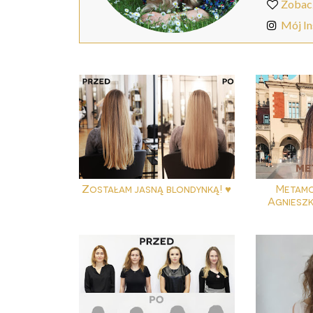
Zobac
Mój I
Zostałam jasną blondynką! ♥
Metam
Agnieszk