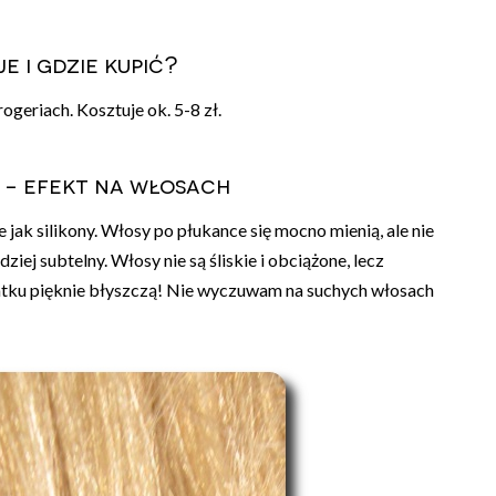
e i gdzie kupić?
geriach. Kosztuje ok. 5-8 zł.
 - efekt na włosach
jak silikony. Włosy po płukance się mocno mienią, ale nie
dziej subtelny. Włosy nie są śliskie i obciążone, lecz
atku pięknie błyszczą! Nie wyczuwam na suchych włosach