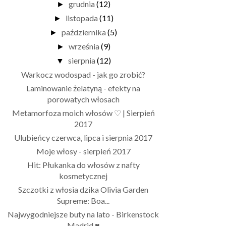
grudnia
(12)
►
listopada
(11)
►
października
(5)
►
września
(9)
►
sierpnia
(12)
▼
Warkocz wodospad - jak go zrobić?
Laminowanie żelatyną - efekty na
porowatych włosach
Metamorfoza moich włosów ♡ | Sierpień
2017
Ulubieńcy czerwca, lipca i sierpnia 2017
Moje włosy - sierpień 2017
Hit: Płukanka do włosów z nafty
kosmetycznej
Szczotki z włosia dzika Olivia Garden
Supreme: Boa...
Najwygodniejsze buty na lato - Birkenstock
Madrid ♥