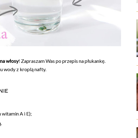
na włosy
! Zapraszam Was po przepis na płukankę.
u wody z kroplą nafty.
nie
witamin A i E);
.