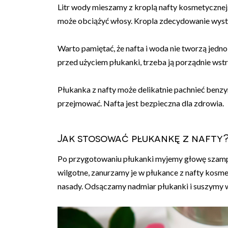
Litr wody mieszamy z kroplą nafty kosmetycznej.
może obciążyć włosy. Kropla zdecydowanie wyst
Warto pamiętać, że nafta i woda nie tworzą jednol
przed użyciem płukanki, trzeba ją porządnie wst
Płukanka z nafty może delikatnie pachnieć benzyną
przejmować. Nafta jest bezpieczna dla zdrowia.
Jak stosować płukankę z nafty
Po przygotowaniu płukanki myjemy głowę szamp
wilgotne, zanurzamy je w płukance z nafty kosm
nasady. Odsączamy nadmiar płukanki i suszymy 