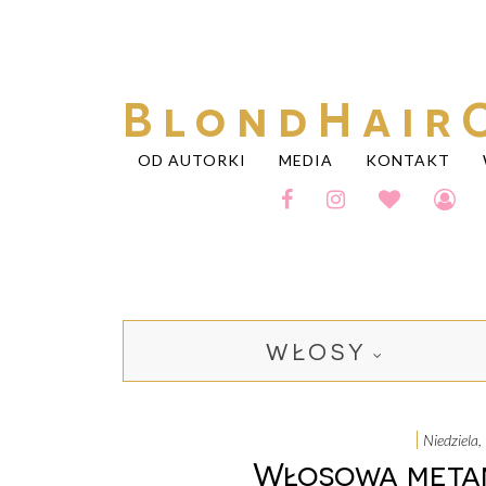
BlondHair
OD AUTORKI
MEDIA
KONTAKT
WŁOSY
niedziel
Włosowa metam