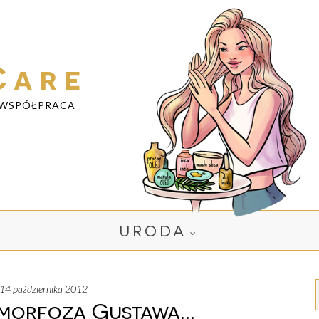
Care
WSPÓŁPRACA
URODA
a, 14 października 2012
orfoza Gustawa...