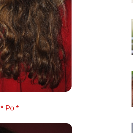
*
Po
*