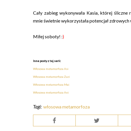
Cały zabieg wykonywała Kasia, której śliczne
mnie świetnie wykorzystała potencjał zdrowych 
Miłej
soboty
! :
)
Inne posty z tej serii:
Włosowa
metamorfoza
Asi
Włosowa
metamorfoza
Zuzi
Włosowa
metamorfoza
Mai
Włosowa
metamorfoza
Ani
Tagi:
włosowa metamorfoza