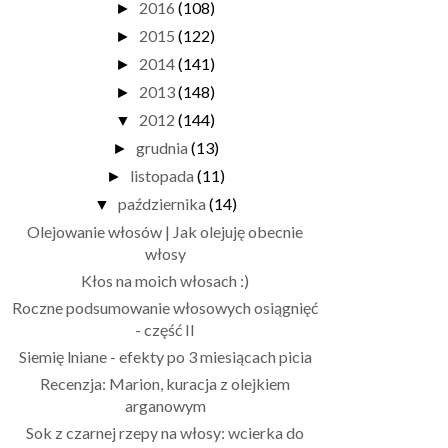
2016
(108)
►
2015
(122)
►
2014
(141)
►
2013
(148)
►
2012
(144)
▼
grudnia
(13)
►
listopada
(11)
►
października
(14)
▼
Olejowanie włosów | Jak olejuję obecnie
włosy
Kłos na moich włosach :)
Roczne podsumowanie włosowych osiągnięć
- część II
Siemię lniane - efekty po 3 miesiącach picia
Recenzja: Marion, kuracja z olejkiem
arganowym
Sok z czarnej rzepy na włosy: wcierka do