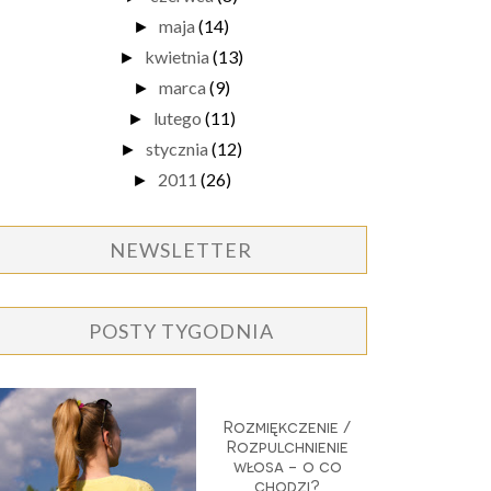
maja
(14)
►
kwietnia
(13)
►
marca
(9)
►
lutego
(11)
►
stycznia
(12)
►
2011
(26)
►
NEWSLETTER
POSTY TYGODNIA
Rozmiękczenie /
Rozpulchnienie
włosa - o co
chodzi?