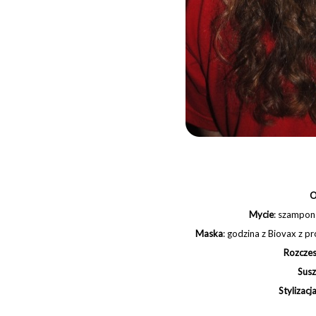
O
Mycie
:
szampon
Maska
: godzina z Biovax z pr
Rozcze
Susz
Stylizacj