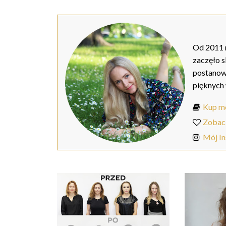
Od 2011 r
zaczęło s
postanow
pięknych
Kup mo
Zobac
Mój I