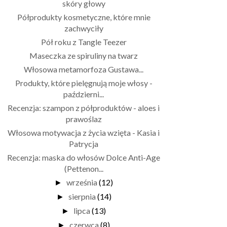
skóry głowy
Półprodukty kosmetyczne, które mnie
zachwyciły
Pół roku z Tangle Teezer
Maseczka ze spiruliny na twarz
Włosowa metamorfoza Gustawa...
Produkty, które pielęgnują moje włosy -
październi...
Recenzja: szampon z półproduktów - aloes i
prawoślaz
Włosowa motywacja z życia wzięta - Kasia i
Patrycja
Recenzja: maska do włosów Dolce Anti-Age
(Pettenon...
września
(12)
►
sierpnia
(14)
►
lipca
(13)
►
czerwca
(8)
►