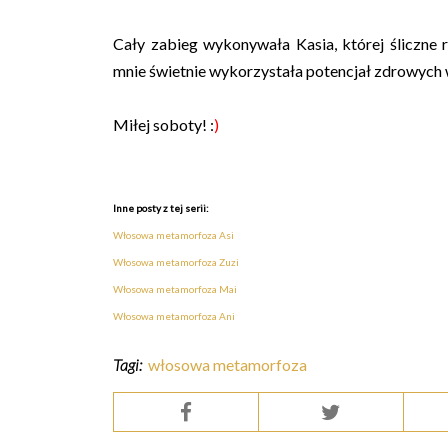
Cały zabieg wykonywała Kasia, której śliczne
mnie świetnie wykorzystała potencjał zdrowych 
Miłej
soboty
! :
)
Inne posty z tej serii:
Włosowa
metamorfoza
Asi
Włosowa
metamorfoza
Zuzi
Włosowa
metamorfoza
Mai
Włosowa
metamorfoza
Ani
Tagi:
włosowa metamorfoza