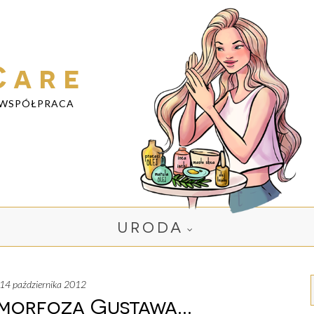
Care
WSPÓŁPRACA
URODA
a, 14 października 2012
orfoza Gustawa...