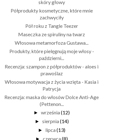
skóry głowy
Półprodukty kosmetyczne, które mnie
zachwyciły
Pół roku z Tangle Teezer
Maseczka ze spiruliny na twarz
Włosowa metamorfoza Gustawa...
Produkty, które pielęgnują moje włosy -
październi...
Recenzja: szampon z półproduktów - aloes i
prawoślaz
Włosowa motywacja z życia wzięta - Kasia i
Patrycja
Recenzja: maska do włosów Dolce Anti-Age
(Pettenon...
września
(12)
►
sierpnia
(14)
►
lipca
(13)
►
czerwca
(8)
►