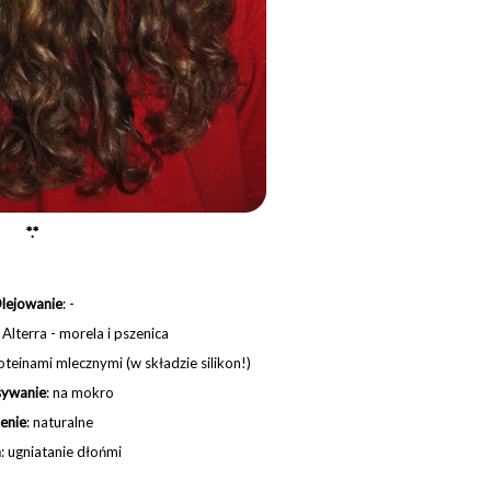
*.*
lejowanie
: -
Alterra -
morela
i
pszenica
oteinami mlecznymi (w składzie silikon!)
sywanie
:
na
mokro
enie
:
naturalne
a
:
ugniatanie
dłońmi