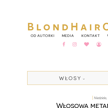
BlondHair
OD AUTORKI
MEDIA
KONTAKT
WŁOSY
niedziel
Włosowa metam