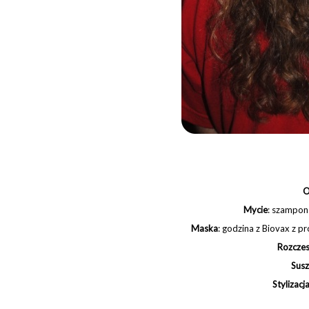
O
Mycie
:
szampon
Maska
: godzina z Biovax z pr
Rozcze
Susz
Stylizacj