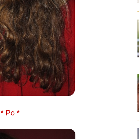
*
Po
*