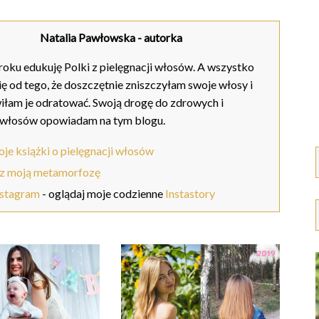
Natalia Pawłowska
- autorka
oku edukuję Polki z pielęgnacji włosów. A wszystko
ię od tego, że doszczętnie zniszczyłam swoje włosy i
iłam je odratować. Swoją drogę do zdrowych i
 włosów opowiadam na tym blogu.
je książki o pielęgnacji włosów
z moją metamorfozę
nstagram
- oglądaj moje codzienne
Instastory