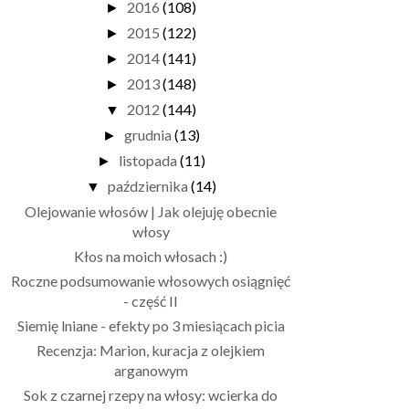
2016
(108)
►
2015
(122)
►
2014
(141)
►
2013
(148)
►
2012
(144)
▼
grudnia
(13)
►
listopada
(11)
►
października
(14)
▼
Olejowanie włosów | Jak olejuję obecnie
włosy
Kłos na moich włosach :)
Roczne podsumowanie włosowych osiągnięć
- część II
Siemię lniane - efekty po 3 miesiącach picia
Recenzja: Marion, kuracja z olejkiem
arganowym
Sok z czarnej rzepy na włosy: wcierka do