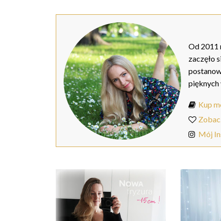
Od 2011 r
zaczęło s
postanow
pięknych
Kup mo
Zobac
Mój I