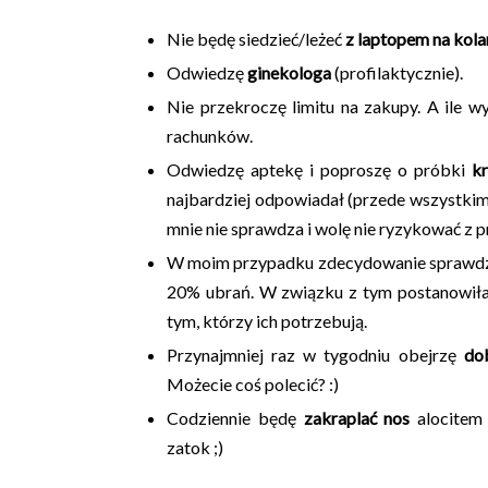
Nie będę siedzieć/leżeć
z laptopem na kol
Odwiedzę
ginekologa
(profilaktycznie).
Nie przekroczę limitu na zakupy. A ile w
rachunków.
Odwiedzę aptekę i poproszę o próbki
k
najbardziej odpowiadał (przede wszystkim
mnie nie sprawdza i wolę nie ryzykować z
W moim przypadku zdecydowanie sprawdza 
20% ubrań. W związku z tym postanowiła
tym, którzy ich potrzebują.
Przynajmniej raz w tygodniu obejrzę
do
Możecie coś polecić? :)
Codziennie będę
zakraplać nos
alocitem 
zatok ;)