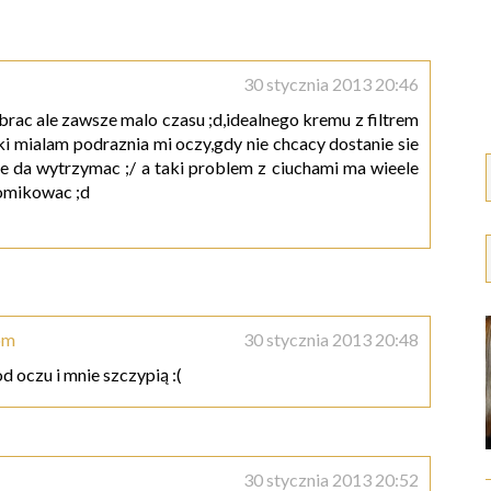
30 stycznia 2013 20:46
rac ale zawsze malo czasu ;d,idealnego kremu z filtrem
i mialam podraznia mi oczy,gdy nie chcacy dostanie sie
ie da wytrzymac ;/ a taki problem z ciuchami ma wieele
homikowac ;d
om
30 stycznia 2013 20:48
d oczu i mnie szczypią :(
30 stycznia 2013 20:52