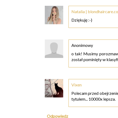
Natalia | blondhaircare.c
Dziękuję :-)
Anonimowy
o tak! Musimy porozmawiać
został pominięty w klasyf
Vixen
Polecam przed obejrzenie
tytulem... 10000x lepsza.
Odpowiedz