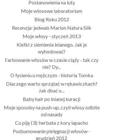
Postanowienia na luty
Moje włosowe laboratorium
Blog Roku 2012
Recenzja: jedwab Marion Natura Silk
Moje włosy - styczeń 2013
Kiełki z siemienia lnianego. Jak je
wyhodować?
Farbowanie włosów w czasie ciąży - tak czy
nie? Dy...
O łysieniu u mężczyzn - historia Tomka
Dlaczego warto sprzątać w rękawiczkach?
Jak dbać o...
Baby hair po lnianej kuracji
Moje sposoby na push-up, czyli włosy odbite
od nasady
Co piję (3): herbata z kory lapacho
Podsumowanie pielęgnacji włosów -
grudzień 2012