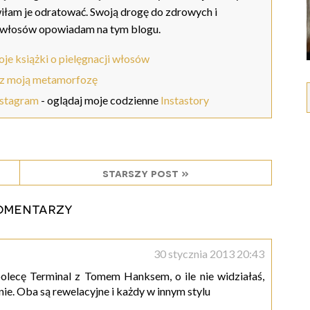
iłam je odratować. Swoją drogę do zdrowych i
 włosów opowiadam na tym blogu.
je książki o pielęgnacji włosów
z moją metamorfozę
nstagram
- oglądaj moje codzienne
Instastory
starszy post »
omentarzy
30 stycznia 2013 20:43
olecę Terminal z Tomem Hanksem, o ile nie widziałaś,
e. Oba są rewelacyjne i każdy w innym stylu