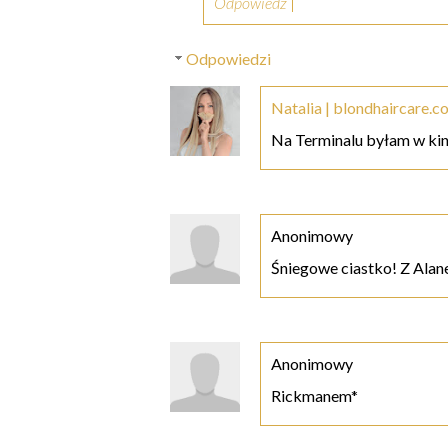
Odpowiedz
Odpowiedzi
Natalia | blondhaircare.c
Na Terminalu byłam w kinie
Anonimowy
Śniegowe ciastko! Z Ala
Anonimowy
Rickmanem*