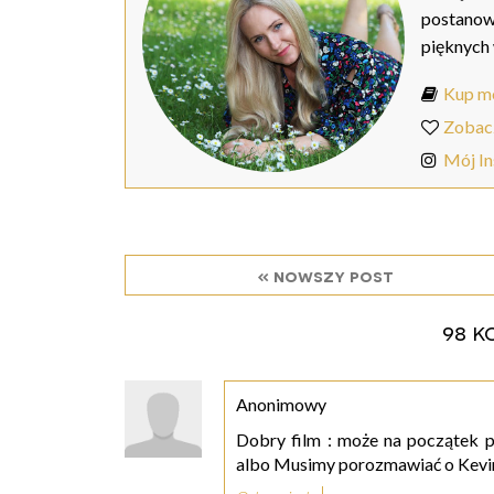
postanow
pięknych
Kup mo
Zobac
Mój I
« nowszy post
98 k
Anonimowy
Dobry film : może na początek p
albo Musimy porozmawiać o Kevini