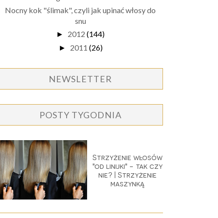
Nocny kok "ślimak", czyli jak upinać włosy do
snu
2012
(144)
►
2011
(26)
►
NEWSLETTER
POSTY TYGODNIA
Strzyżenie włosów
"od linijki" - tak czy
nie? | Strzyżenie
maszynką