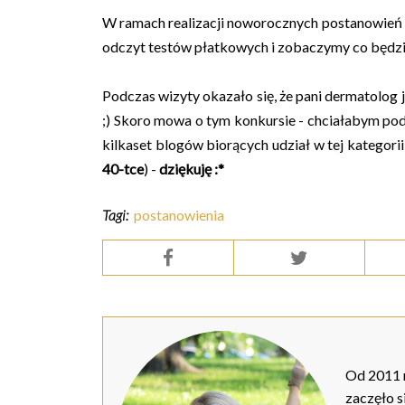
W ramach realizacji noworocznych postanowień k
odczyt testów płatkowych i zobaczymy co będzie 
Podczas wizyty okazało się, że pani dermatolog j
;) Skoro mowa o tym konkursie - chciałabym pod
kilkaset blogów biorących udział w tej kategorii 
40-tce
) -
dziękuję :*
Tagi:
postanowienia
Od 2011 r
zaczęło s