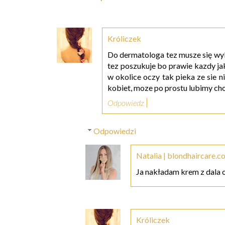
Króliczek
Do dermatologa tez musze się wyb
tez poszukuje bo prawie kazdy jak
w okolice oczy tak pieka ze sie n
kobiet, moze po prostu lubimy c
Odpowiedz
Odpowiedzi
Natalia | blondhaircare.c
Ja nakładam krem z dala o
Króliczek