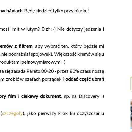
anach/udach
. Będę siedzieć tylko przy biurku!
ynosi limit w lutym?
0 zł
:-) Nie dotyczy jedzenia i
remów z filtrem
, aby wybrać ten, który będzie mi
 nie podrażniał spojówek). Większość kremów się u
 produktami pełnowymiarowymi :(
się zasada Pareto 80/20 - przez 80% czasu noszę
m zrobić w szafach porządek i
oddać część ubrań
bry film
i
ciekawy
dokument
,
np. na Discovery :)
(
szczegóły
), jako pierwszy krok ku oczyszczaniu