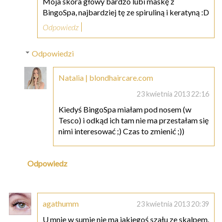
Moja skóra głowy bardzo lubi maskę z
BingoSpa, najbardziej tę ze spiruliną i keratyną :D
Odpowiedz
Odpowiedzi
Natalia | blondhaircare.com
23 kwietnia 2013 22:16
Kiedyś BingoSpa miałam pod nosem (w
Tesco) i odkąd ich tam nie ma przestałam się
nimi interesować ;) Czas to zmienić ;))
Odpowiedz
agathumm
23 kwietnia 2013 20:39
U mnie w sumie nie ma jakiegoś szału ze skalpem.