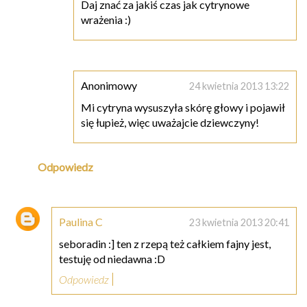
Daj znać za jakiś czas jak cytrynowe
wrażenia :)
Anonimowy
24 kwietnia 2013 13:22
Mi cytryna wysuszyła skórę głowy i pojawił
się łupież, więc uważajcie dziewczyny!
Odpowiedz
Paulina C
23 kwietnia 2013 20:41
seboradin :] ten z rzepą też całkiem fajny jest,
testuję od niedawna :D
Odpowiedz