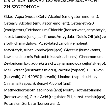
zniszczonych
Skład: Aqua (woda), Cetyl Alcohol (emulgator, emolient),
Cetearyl Alcohol (emulgator, emolient), Ceteareth-20
(emulgator), Cetrimonium Chloride (konserwant, antystatyk,
subst. kondycjonująca), Prunus Amygdalus Dulcis Oil (olej ze
słodkich migdałów), Acetylated Lanolin (emolient,
antystatyk, subst. kondycjonująca), Glycerin (humektant),
Lawsonia Inermis Extract (ekstrakt z henny), Cinnamomum
Zeylanicum Extract (ekstrakt z cynamonowca cejlońskiego),
Mel Extract (ekstrakt z miodu), Parfum (zapach), C.I. 16255
(barwnik), C.I. 42090 (barwnik), Linalool (zapach), Hexyl
Cinnamal (zapach), Benzyl Alcohol (and)
Methylchloroisothiazolinone (and) Methylisothiazolinone
(konserwanty), Citric Acid (regulator PH, subst. chelatująca),
Potassium Sorbate (konserwant).