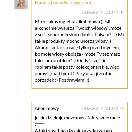
Natalia | blondhaircare.com
23 kwietnia 2013 19:44
Może jakaś mgiełka alkoholowa (jeśli
alkohol nie wysusza Twoich włosów), może
z serii Seboradin skoro lubisz balsam? :D Mi
takie produkty mocno unoszą włosy :)
Akurat Jantar stosuję tylko przed myciem,
bo moje włosy obciąża - może Ty też masz
taki sam problem? :) Kiedyś częściej
robiłam takie posty kolekcjonerskie, więc
pomyślę nad tym :D Przy okazji zrobię
porządek :) Pozdrawiam! :)
Anonimowy
23 kwietnia 2013 19:51
jejciu dziękuję może masz faktycznie racje
:****
A taki post baardzo się przyda (za parę