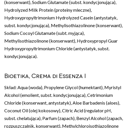
(konserwant), Sodium Glutamate (subst. kondycjonująca),
Hydrolyzed Milk Protein (proteiny mleczne),
Hydroxypropyltrimonium Hydrolyzed Casein (antystatyk,
subst. kondycjonująca), Methylisothiazolinone (konserwant),
Sodium Cocoyl Glutamate (subt. myjąca),
Methylisothiazolinone (konserwant), Hydroxypropyl Guar
Hydroxypropyltrimonium Chloride (antystatyk, subst.
kondycjonująca).
Bioetika, Crema di Essenza I
Skład: Aqua (woda), Propylene Glycol (humektant), Myristyl
Alcohol (emolient, subst. kondycjonująca), Cetrimonium
Chloride (konserwant, antystatyk), Aloe Barbadenis (aloes),
Coconut Oil (olej kokosowy), Citric Acid (regulator pH,
subst. chelatująca), Parfum (zapach), Benzyl Alcohol (zapach,
rozpuszczalnik, konserwant), Methylchloroisothiazolinone