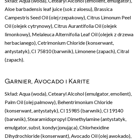
Skład: Aqua (woda), Cetearyl Alcohol (emolient, emulgator),
Aloe barbadensis leaf juice (sok z aloesu), Brassica
Campestris Seed Oil (olej rzepakowy), Citrus Limonum Peel
Oil (olejek cytrynowy), Citrus Aurantifolia Oil (olejek
limonkowy), Melaleuca Alternifolia Leaf Oil (olejek z drzewa
herbacianego), Cetrimonium Chloride (konserwant,
antystatyk), CI 75810 (barwnik), Limonene (zapach), Citral
(zapach).
Garnier, Avocado i Karite
Skład: Aqua (woda), Cetearyl Alcohol (emulgator, emolient),
Palm Oil (olej palmowy), Behentrimonium Chloride
(konserwant, antystatyk), Cl 15985 (barwnik), Cl 19140
(barwnik), Stearamidopropyl Dimethylamine (antystatyk,
emulgator, subst. kondycjonująca), Chlorhexidine
Dihydrochloride (konserwant), Avocado Oil (olej awokado),