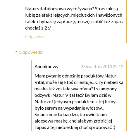
Naturvital aloesowa wycofywana? Strasznie ją
lubię za efekt lejących, mięciutkich i nawilżonych
falek, chyba się zapłaczę, muszę zrobić też zapas
chociaż z 2 :/
Odpowiedz
Odpowiedzi
Anonimowy
23 kwietnia 2013 22:12
Mam pytanie odnośnie produktów Natur
Vital, może się ktoś orientuje... Czy niebieska
maska też została wycofana? I szampony,
odżywki Natur Vital też? Byłam dziś w
Naturze i jedynym produktem z tej firmy
było serum na wypadanie włosów...
Smuci mnie to bardzo, bo uwielbiam
aloesową maskę, chciałabym zrobić jej
zapas a tej niebieskiej choć spróbować :(