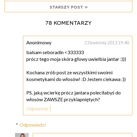
starszy post »
78 komentarzy
Anonimowy
23 kwietnia 2013 19:40
balsam seboradin <333333
prócz tego moja skóra głowy uwielbia jantar :)))
Kochana zrób post ze wszystkimi swoimi
kosmetykami do włosów! :D Jestem ciekawa :))
PS. jaką wcierkę prócz jantara poleciłabyś do
włosów ZAWSZE przyklapniętych?
Odpowiedz
Odpowiedzi