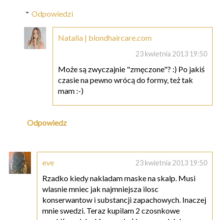
Odpowiedzi
Natalia | blondhaircare.com
23 kwietnia 2013 19:50
Może są zwyczajnie "zmęczone"? :) Po jakiś
czasie na pewno wrócą do formy, też tak
mam :-)
Odpowiedz
eve
23 kwietnia 2013 19:50
Rzadko kiedy nakladam maske na skalp. Musi
wlasnie mniec jak najmniejsza ilosc
konserwantow i substancji zapachowych. Inaczej
mnie swedzi. Teraz kupilam 2 czosnkowe