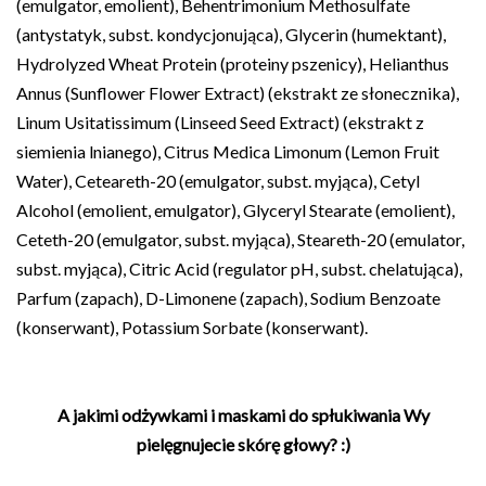
(emulgator, emolient), Behentrimonium Methosulfate
(antystatyk, subst. kondycjonująca), Glycerin (humektant),
Hydrolyzed Wheat Protein (proteiny pszenicy), Helianthus
Annus (Sunflower Flower Extract) (ekstrakt ze słonecznika),
Linum Usitatissimum (Linseed Seed Extract) (ekstrakt z
siemienia lnianego), Citrus Medica Limonum (Lemon Fruit
Water), Ceteareth-20 (emulgator, subst. myjąca), Cetyl
Alcohol (emolient, emulgator), Glyceryl Stearate (emolient),
Ceteth-20 (emulgator, subst. myjąca), Steareth-20 (emulator,
subst. myjąca), Citric Acid (regulator pH, subst. chelatująca),
Parfum (zapach), D-Limonene (zapach), Sodium Benzoate
(konserwant), Potassium Sorbate (konserwant).
A jakimi odżywkami i maskami do spłukiwania Wy
pielęgnujecie skórę głowy? :)