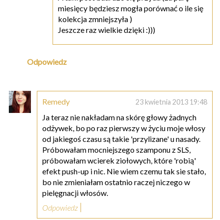
miesięcy będziesz mogła porównać o ile się
kolekcja zmniejszyła )
Jeszcze raz wielkie dzięki :)))
Odpowiedz
Remedy
23 kwietnia 2013 19:48
Ja teraz nie nakładam na skórę głowy żadnych
odżywek, bo po raz pierwszy w życiu moje włosy
od jakiegoś czasu są takie 'przylizane' u nasady.
Próbowałam mocniejszego szamponu z SLS,
próbowałam wcierek ziołowych, które 'robią'
efekt push-up i nic. Nie wiem czemu tak sie stało,
bo nie zmieniałam ostatnio raczej niczego w
pielęgnacji włosów.
Odpowiedz