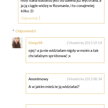
niby Isana Babassu jest od dawna już wycofana, a
ja ją ciągle widzę w Rosmanie, i to conajmniej
kilku :D
Odpowiedz
Odpowiedzi
Kinqa94
23 kwietnia 2013 19:54
ojej ! a ja nie widziałam nigdy w moim a tak
chciałabym spróbować ;x
Anonimowy
24 kwietnia 2013 08:34
A w jakim mieście ją widziałaś?