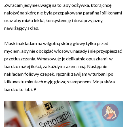
Zwracam jedynie uwagę na to, aby odżywka, którą chcę
nałożyć na skórę nie była przepakowana parafiną i silikonami
oraz aby miała lekką konsystencję i dość przyjazny,
nawilżający skład.
Maski nakładam na wilgotną skórę głowy tylko przed
myciem, aby nie obciążać włosów u nasady i nie przyspieszać
przetłuszczania. Wmasowuję je delikatnie opuszkami, w
bardzo małej ilości, za każdym razem inną. Następnie
nakładam foliowy czepek, ręcznik zawijam w turban i po
kilkunastu minutach myję głowę szamponem. Moja skóra
bardzo to lubi. ♥