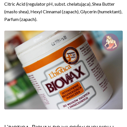
Citric Acid (regulator pH, subst. chelatująca), Shea Butter
(masło shea), Hexyl Cinnamal (zapach), Glycerin (humektant),
Parfum (zapach).
L’biotica, Biovax do włosów suchych i