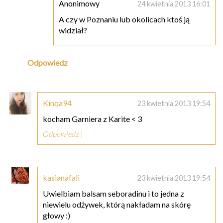
Anonimowy
24 kwietnia 2013 16:01
A czy w Poznaniu lub okolicach ktoś ją
widział?
Odpowiedz
Kinqa94
23 kwietnia 2013 19:54
kocham Garniera z Karite < 3
Odpowiedz
kasianafali
23 kwietnia 2013 19:54
Uwielbiam balsam seboradinu i to jedna z
niewielu odżywek, którą nakładam na skórę
głowy :)