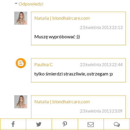
Odpowiedzi
Natalia | blondhaircare.com
23 kwietnia 2013 22:13
Muszę wypróbować :))
Paulina C
23 kwietnia 2013 22:44
tylko śmierdzi straszliwie, ostrzegam :p
Natalia | blondhaircare.com
23 kwietnia 2013 23:09
Ten do suchych też nie pachnie zbyt pięknie
:) Po oleju z miodli indyjskiej już żaden