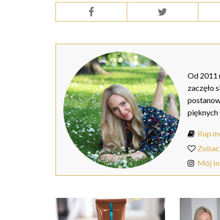
Od 2011 r
zaczęło s
postanow
pięknych
Kup mo
Zobac
Mój I