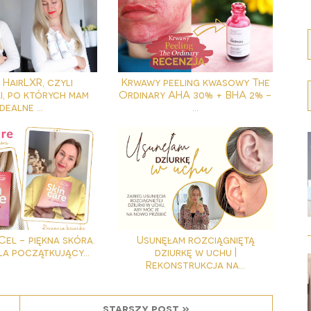
HairLXR, czyli
Krwawy peeling kwasowy The
i, po których mam
Ordinary AHA 30% + BHA 2% -
idealne ...
...
 Cel - piękna skóra.
Usunęłam rozciągniętą
la początkujący...
dziurkę w uchu |
Rekonstrukcja na...
starszy post »