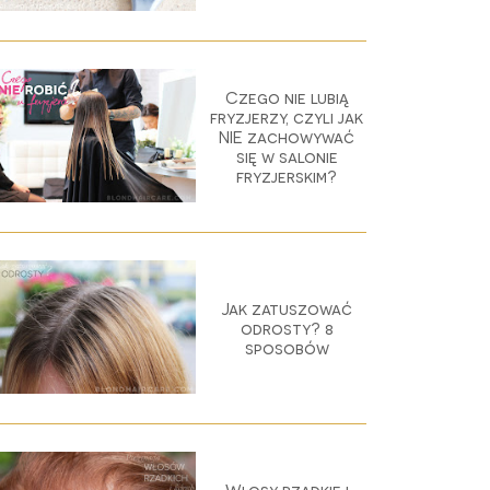
Czego nie lubią
fryzjerzy, czyli jak
NIE zachowywać
się w salonie
fryzjerskim?
Jak zatuszować
odrosty? 8
sposobów