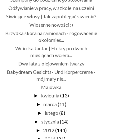
Odżywianie w pracy, w szkole, na uczelni
Siwiejące włosy | Jak zapobiegać siwieniu?
Wiosenne nowości :)
Brzydka skóra na ramionach - rogowacenie
okołomies...
Wcierka Jantar | Efekty po dwóch
miesiącach wciera...
Dwa lata z olejowaniem twarzy
Babydream Gesichts- Und Korpercreme -
mój mały nie...
Majówka
kwietnia
(13)
►
marca
(11)
►
lutego
(8)
►
stycznia
(14)
►
2012
(144)
►
2011
(26)