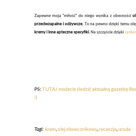
Zapewne moja "miłość" do niego wynika z obecności
o
przeciwzapalne i odżywcze
. To na pewno dzięki temu ol
kremy i inne apteczne specyfiki
. Na szczęście dzięki
cynkow
PS:
TUTAJ możecie śledzić aktualną gazetkę R
:)
Tagi:
krem
,
olej słonecznikowy
,
recenzja
,
uroda