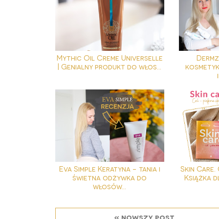
Mythic Oil Creme Universelle
Dermz 
| Genialny produkt do włos...
kosmetyk
Eva Simple Keratyna - tania i
Skin Care.
świetna odżywka do
Książka d
włosów...
« nowszy post