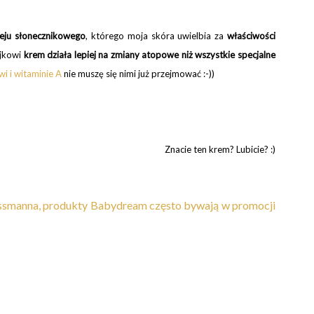
leju słonecznikowego
, którego moja skóra uwielbia za
właściwości
ejkowi
krem działa lepiej na
zmiany atopowe
niż wszystkie specjalne
i i witaminie A
nie muszę się nimi już przejmować :-))
Znacie ten krem? Lubicie? :)
ossmanna, produkty Babydream często bywają w promocji