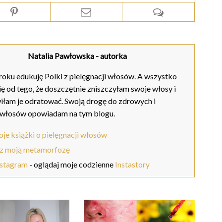
Natalia Pawłowska
- autorka
oku edukuję Polki z pielęgnacji włosów. A wszystko
ię od tego, że doszczętnie zniszczyłam swoje włosy i
iłam je odratować. Swoją drogę do zdrowych i
 włosów opowiadam na tym blogu.
je książki o pielęgnacji włosów
z moją metamorfozę
nstagram
- oglądaj moje codzienne
Instastory