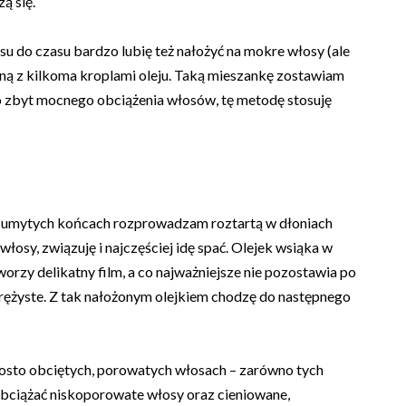
ą się.
u do czasu bardzo lubię też nałożyć na mokre włosy (ale
ą z kilkoma kroplami oleju. Taką mieszankę zostawiam
ko zbyt mocnego obciążenia włosów, tę metodę stosuję
 umytych końcach rozprowadzam roztartą w dłoniach
łosy, związuję i najczęściej idę spać. Olejek wsiąka w
worzy delikatny film, a co najważniejsze nie pozostawia po
sprężyste. Z tak nałożonym olejkiem chodzę do następnego
rosto obciętych, porowatych włosach – zarówno tych
 obciążać niskoporowate włosy oraz cieniowane,