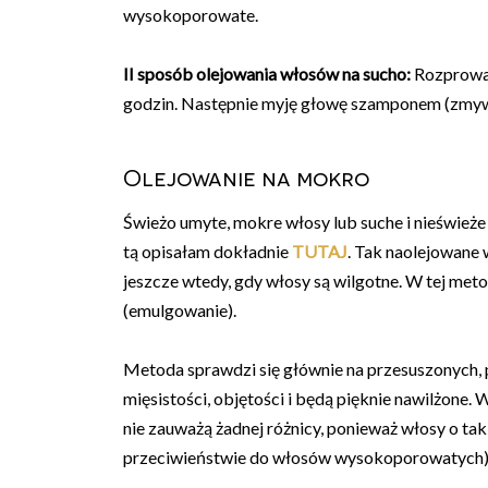
wysokoporowate.
II sposób olejowania włosów na sucho:
Rozprowad
godzin. Następnie myję głowę szamponem (zmyw
Olejowanie na mokro
Świeżo umyte, mokre włosy lub suche i nieśwież
tą opisałam dokładnie
TUTAJ
. Tak naolejowane
jeszcze wtedy, gdy włosy są wilgotne. W tej met
(emulgowanie).
Metoda sprawdzi się głównie na przesuszonych, 
mięsistości, objętości i będą pięknie nawilżon
nie zauważą żadnej różnicy, ponieważ włosy o taki
przeciwieństwie do włosów wysokoporowatych)