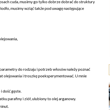
łosach cuda, musimy go tylko dobrze dobrać do struktury
iodło, musimy wziąć także pod uwagę następujące
olejowania,
arametry do rodzaju i potrzeb włosów należy poznać
t olejowania i troszkę poeksperymentować. U mnie
i dość gęste.
tku parafiny i ziół, ulubiony to olej arganowy.
inut.