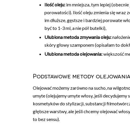
Ilość oleju:
im mniejsza, tym lepiej (obecnie
porowatości). Ilość oleju zmienia się wraz 
im dłuższe, gęstsze i bardziej porowate wł
być to 1-3 ml, a nie pół butelki),
Ulubiona metoda zmywania oleju:
nałożeni
skóry głowy szamponem (opisałam to dok
Ulubiona metoda olejowania:
większość me
Podstawowe metody olejowani
Olejować możemy zarówno na sucho, na wilgotno, 
umyte (olejujemy umyte włosy, jeśli decydujemy 
kosmetyków do stylizacji, substancji filmotwórcz
głębsze warstwy, ale jeśli chcemy olejować włosy
to bez sensu).