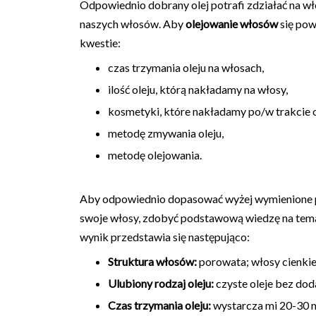
Odpowiednio dobrany olej potrafi zdziałać na w
naszych włosów. Aby
olejowanie włosów
się pow
kwestie:
czas trzymania oleju na włosach,
ilość oleju, którą nakładamy na włosy,
kosmetyki, które nakładamy po/w trakcie 
metodę zmywania oleju,
metodę olejowania.
Aby odpowiednio dopasować wyżej wymienione p
swoje włosy, zdobyć podstawową wiedzę na tema
wynik przedstawia się następująco:
Struktura włosów:
porowata; włosy cienkie 
Ulubiony rodzaj oleju:
czyste oleje bez doda
Czas trzymania oleju:
wystarcza mi 20-30 m