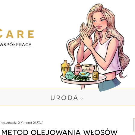
Care
WSPÓŁPRACA
URODA
oniedziałek, 27 maja 2013
h metod olejowania włosów