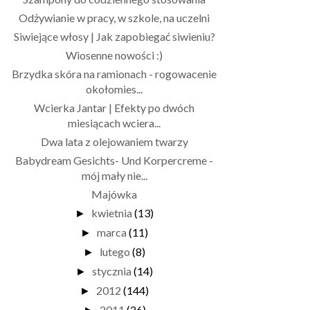
Odżywianie w pracy, w szkole, na uczelni
Siwiejące włosy | Jak zapobiegać siwieniu?
Wiosenne nowości :)
Brzydka skóra na ramionach - rogowacenie
okołomies...
Wcierka Jantar | Efekty po dwóch
miesiącach wciera...
Dwa lata z olejowaniem twarzy
Babydream Gesichts- Und Korpercreme -
mój mały nie...
Majówka
kwietnia
(13)
►
marca
(11)
►
lutego
(8)
►
stycznia
(14)
►
2012
(144)
►
2011
(26)