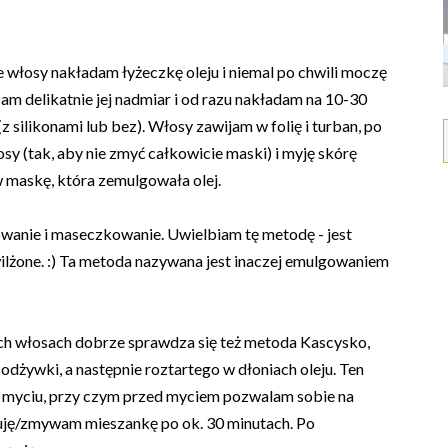
 włosy nakładam łyżeczkę oleju i niemal po chwili moczę
m delikatnie jej nadmiar i od razu nakładam na 10-30
 silikonami lub bez). Włosy zawijam w folię i turban, po
y (tak, aby nie zmyć całkowicie maski) i myję skórę
 maskę, która zemulgowała olej.
wanie i maseczkowanie. Uwielbiam tę metodę - jest
wilżone. :) Ta metoda nazywana jest inaczej emulgowaniem
h włosach dobrze sprawdza się też metoda Kascysko,
 odżywki, a następnie roztartego w dłoniach oleju. Ten
po myciu, przy czym przed myciem pozwalam sobie na
ukuję/zmywam mieszankę po ok. 30 minutach. Po