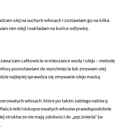
zam olej na suchych włosach i zostawiam go na kilka
am nim olej) i nakładam na końce odżywkę.
e zanurzam całkowicie w mieszance wody i oleju – metodę
 włosy pozostawiam do wyschnięcia lub zmywam olej
odzie najlepiej sprawdza się zmywanie oleju maską
porowatych włosach, które po takim zabiegu nabiorą
e. Właścicielki niskoporowatych włosów prawdopodobnie
ej strukturze nie mają zdolności do „pęcznienia” (w
.