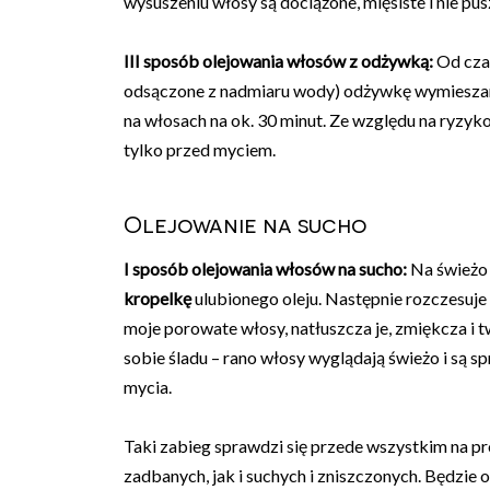
wysuszeniu włosy są dociążone, mięsiste i nie pusz
III sposób olejowania włosów z odżywką:
Od czas
odsączone z nadmiaru wody) odżywkę wymieszan
na włosach na ok. 30 minut. Ze względu na ryzy
tylko przed myciem.
Olejowanie na sucho
I sposób olejowania włosów na sucho:
Na świeżo
kropelkę
ulubionego oleju. Następnie rozczesuje w
moje porowate włosy, natłuszcza je, zmiękcza i t
sobie śladu – rano włosy wyglądają świeżo i są 
mycia.
Taki zabieg sprawdzi się przede wszystkim na p
zadbanych, jak i suchych i zniszczonych. Będzie