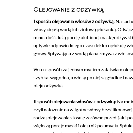
Olejowanie z odżywką
I sposób olejowania włosów z odżywką:
Na suche
włosy ciepłą wodą lub ziołową płukanką. Odsącza
minut dość dużą porcję ulubionej maski/odżywki (z
upływie odpowiedniego czasu lekko opłukuję włos
głowy. Spływająca z wodą piana zmywa z włosów
W ten sposób za jednym myciem załatwiam olejo
szybka, wygodna, a włosy po niej są gładkie i na
oleju odżywką.
II sposób olejowania włosów z odżywką:
Na moic
czyli nałożenie na wilgotne włosy bezsilikonowej
rodzaj olejowania stosuję zarówno przed, jak i 
większą porcję maski i oleju niż po umyciu. Spł