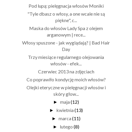
Pod lupą: pielęgnacja włosów Moniki
"Tyle dbasz o włosy, a one wcale nie są
piękne", c...
Maska do włosów Lady Spa z olejem
arganowym | rece...
Włosy spuszone - jak wyglądają? | Bad Hair
Day
Trzy miesiące regularnego olejowania
włosów - efek...
Czerwiec 2013 na zdjęciach
Co poprawiło kondycję moich włosów?
Olejki eteryczne w pielęgnacji włosów i
skóry głow...
maja
(12)
►
kwietnia
(13)
►
marca
(11)
►
lutego
(8)
►