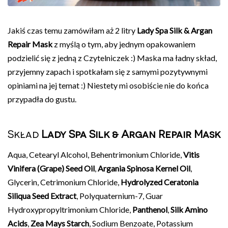
Jakiś czas temu zamówiłam aż 2 litry
Lady Spa Silk & Argan
Repair Mask
z myślą o tym, aby jednym opakowaniem
podzielić się z jedną z Czytelniczek :) Maska ma ładny skład,
przyjemny zapach i spotkałam się z samymi pozytywnymi
opiniami na jej temat :) Niestety mi osobiście nie do końca
przypadła do gustu.
Skład
Lady Spa Silk & Argan Repair Mask
Aqua, Cetearyl Alcohol, Behentrimonium Chloride,
Vitis
Vinifera (Grape) Seed Oil
,
Argania Spinosa Kernel Oil
,
Glycerin, Cetrimonium Chloride,
Hydrolyzed Ceratonia
Siliqua Seed Extract
, Polyquaternium-7, Guar
Hydroxypropyltrimonium Chloride,
Panthenol
,
Silk Amino
Acids
,
Zea Mays Starch
, Sodium Benzoate, Potassium