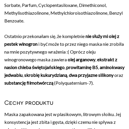
Sorbate, Parfum, Cyclopentasiloxane, Dimethiconol,
Methylisothiazolinone, Methylchloroisothiazolinone, Benzyl
Benzoate.
Ostatnio przekonałam się, że kompletnie
nie służy mi olej z
pestek winogron
i być może to przez niego maska nie zrobiła
na mnie pozytywnego wrażenia :( Oprócz oleju
winogronowego maska zawiera
olej arganowy
,
ekstrakt z
nasion chleba świętojańskiego
,
prowitaminę B5
,
aminokwasy
jedwabiu
,
skrobię kukurydzianą
,
dwa przyjazne silikony
oraz
substancję filmotwórczą
(Polyquaternium-7).
Cechy produktu
Maska zapakowana jest w plasikowym, litrowym słoiku. Jej
konsystencja jest zbita i gęsta, dzięki czemu nie spływa z