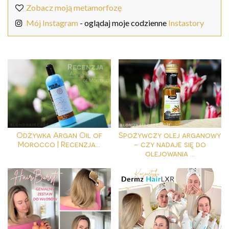
Zobacz moją metamorfozę
Mój Instagram
- oglądaj moje codzienne
Instastory
Odżywka Argan Oil of
Spożywczy olej arganowy
Morocco | Recenzja...
- czy nadaje się do
olejowania ...