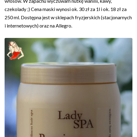
włosów. W zapachu wyczuwam nutkę wanilii, kawy,
czekolady ;) Cena maski wynosi ok. 30 zł za 1l i ok. 18 zł za
250 ml. Dostępna jest w sklepach fryzjerskich (stacjonarnych
i internetowych) oraz na Allegro.