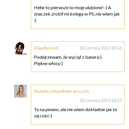
Hehe to pierwsze to moje ulubione! :) A
znaczek zrobił mi kolega w PS, nie wiem jak
:(
Klaudia Lind
30 czerwca 2013 18:16
Podejrzewam, że wyciął z banera:)
Piękne włosy:)
Natalia | blondhaircare.com
30 czerwca 2013 18:23
To na pewno, ale nie wiem dokładnie jak to
się robi :)