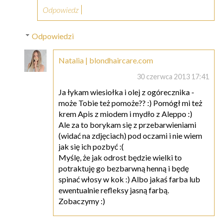
Odpowiedz
Odpowiedzi
Natalia | blondhaircare.com
30 czerwca 2013 17:41
Ja łykam wiesiołka i olej z ogórecznika -
może Tobie też pomoże?? :) Pomógł mi też
krem Apis z miodem i mydło z Aleppo :)
Ale za to borykam się z przebarwieniami
(widać na zdjęciach) pod oczami i nie wiem
jak się ich pozbyć :(
Myślę, że jak odrost będzie wielki to
potraktuję go bezbarwną henną i będę
spinać włosy w kok :) Albo jakaś farba lub
ewentualnie refleksy jasną farbą.
Zobaczymy :)