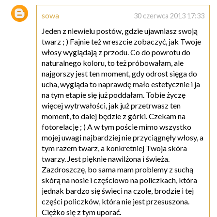
sowa
30 czerwca 2013 17:33
Jeden z niewielu postów, gdzie ujawniasz swoją
twarz ; ) Fajnie też wreszcie zobaczyć, jak Twoje
włosy wyglądają z przodu. Co do powrotu do
naturalnego koloru, to też próbowałam, ale
najgorszy jest ten moment, gdy odrost sięga do
ucha, wygląda to naprawdę mało estetycznie i ja
na tym etapie się już poddałam. Tobie życzę
więcej wytrwałości, jak już przetrwasz ten
moment, to dalej będzie z górki. Czekam na
fotorelację ; ) A w tym poście mimo wszystko
mojej uwagi najbardziej nie przyciągnęły włosy, a
tym razem twarz, a konkretniej Twoja skóra
twarzy. Jest pięknie nawilżona i świeża.
Zazdroszczę, bo sama mam problemy z suchą
skórą na nosie i częściowo na policzkach, która
jednak bardzo się świeci na czole, brodzie i tej
części policzków, która nie jest przesuszona.
Ciężko się z tym uporać.