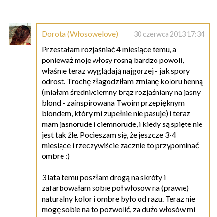
Dorota (Włosowelove)
30 czerwca 2013 17:34
Przestałam rozjaśniać 4 miesiące temu, a
ponieważ moje włosy rosną bardzo powoli,
właśnie teraz wyglądają najgorzej - jak spory
odrost. Trochę złagodziłam zmianę koloru henną
(miałam średni/ciemny brąz rozjaśniany na jasny
blond - zainspirowana Twoim przepięknym
blondem, który mi zupełnie nie pasuje) i teraz
mam jasnorude i ciemnorude, i kiedy są spięte nie
jest tak źle. Pocieszam się, że jeszcze 3-4
miesiące i rzeczywiście zacznie to przypominać
ombre :)
3 lata temu poszłam drogą na skróty i
zafarbowałam sobie pół włosów na (prawie)
naturalny kolor i ombre było od razu. Teraz nie
mogę sobie na to pozwolić, za dużo włosów mi