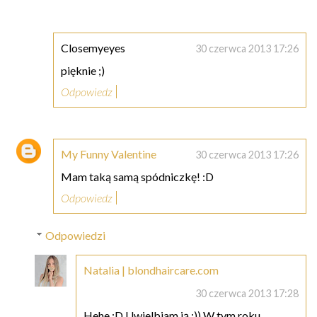
Closemyeyes
30 czerwca 2013 17:26
pięknie ;)
Odpowiedz
My Funny Valentine
30 czerwca 2013 17:26
Mam taką samą spódniczkę! :D
Odpowiedz
Odpowiedzi
Natalia | blondhaircare.com
30 czerwca 2013 17:28
Hehe :D Uwielbiam ją :)) W tym roku