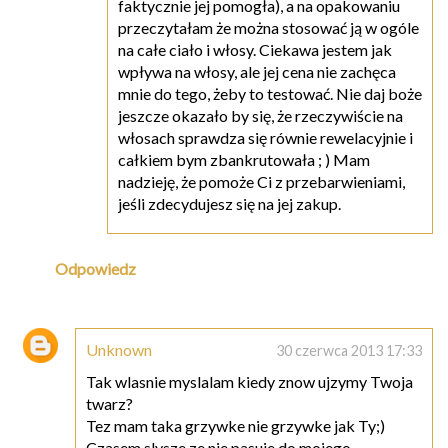
faktycznie jej pomogła), a na opakowaniu
przeczytałam że można stosować ją w ogóle
na całe ciało i włosy. Ciekawa jestem jak
wpływa na włosy, ale jej cena nie zachęca
mnie do tego, żeby to testować. Nie daj boże
jeszcze okazało by się, że rzeczywiście na
włosach sprawdza się równie rewelacyjnie i
całkiem bym zbankrutowała ; ) Mam
nadzieję, że pomoże Ci z przebarwieniami,
jeśli zdecydujesz się na jej zakup.
Odpowiedz
Unknown
30 czerwca 2013 17:33
Tak wlasnie myslalam kiedy znow ujzymy Twoja
twarz?
Tez mam taka grzywke nie grzywke jak Ty;)
Czasem slysze ze nie pasuje do mojego