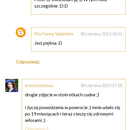
szczególnie :D:D
My Funny Valentine
30 czerwca 2013 18:52
Jest piękna :D
Odpowiedz
kreconowlosa
30 czerwca 2013 17:28
drugie zdjęcie w stokrotkach cudne ;)
i życzę powodzenia w powrocie ;) mnie udało się
po 19 miesiącach i teraz cieszę się zdrowymi
włosami ;)
Odpowiedz