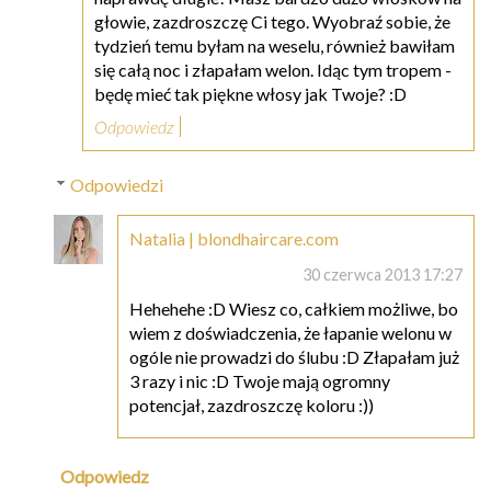
głowie, zazdroszczę Ci tego. Wyobraź sobie, że
tydzień temu byłam na weselu, również bawiłam
się całą noc i złapałam welon. Idąc tym tropem -
będę mieć tak piękne włosy jak Twoje? :D
Odpowiedz
Odpowiedzi
Natalia | blondhaircare.com
30 czerwca 2013 17:27
Hehehehe :D Wiesz co, całkiem możliwe, bo
wiem z doświadczenia, że łapanie welonu w
ogóle nie prowadzi do ślubu :D Złapałam już
3 razy i nic :D Twoje mają ogromny
potencjał, zazdroszczę koloru :))
Odpowiedz