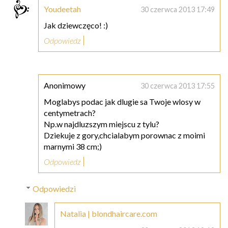
Youdeetah
30 czerwca 2013 17:49
Jak dziewczęco! :)
Odpowiedz
Anonimowy
30 czerwca 2013 17:55
Moglabys podac jak dlugie sa Twoje wlosy w
centymetrach?
Np.w najdluzszym miejscu z tylu?
Dziekuje z gory,chcialabym porownac z moimi
marnymi 38 cm;)
Odpowiedz
Odpowiedzi
Natalia | blondhaircare.com