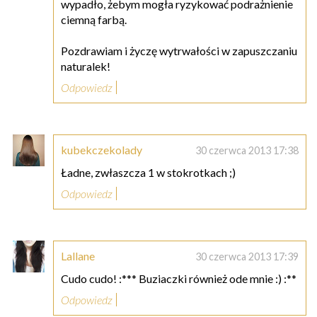
wypadło, żebym mogła ryzykować podrażnienie
ciemną farbą.
Pozdrawiam i życzę wytrwałości w zapuszczaniu
naturalek!
Odpowiedz
kubekczekolady
30 czerwca 2013 17:38
Ładne, zwłaszcza 1 w stokrotkach ;)
Odpowiedz
Lallane
30 czerwca 2013 17:39
Cudo cudo! :*** Buziaczki również ode mnie :) :**
Odpowiedz