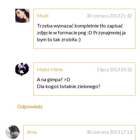
Mudi
30 czerwca 2013 21:42
Trzeba wymazać kompletnie tło zapisać
zdjęcie w formacie png :D Przynajmniej ja
bym to tak zrobiła :)
Hidoi-Hime
1 lipca 2013 20:32
A na gimpa? >D
Dla kogoś totalnie zielonego?
Odpowiedz
Ania
30 czerwca 2013 17:13