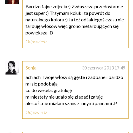
Bardzo fajne zdjęcia :) Zwłaszcza przedostatnie
jest super :) Trzymam kciuki za powrót do
naturalnego koloru :) Ja też od jakiegoś czasu nie
farbuję włosów więc grono niefarbujących się
powiększa :D
Odpowiedz
Sonja
30 czerwca 2013 17:49
ach ach Twoje włosy są gęste i zadbane i bardzo
mi się podobają
co do wesela: gratuluję
mi niestety nie udało się złapać i żałuję
ale cóż...nie miałam szans z innymi pannami :P
Odpowiedz