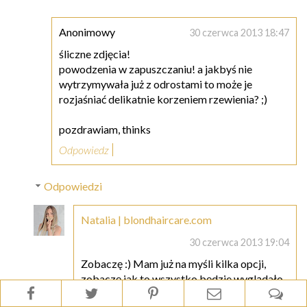
Anonimowy
30 czerwca 2013 18:47
śliczne zdjęcia!
powodzenia w zapuszczaniu! a jakbyś nie
wytrzymywała już z odrostami to może je
rozjaśniać delikatnie korzeniem rzewienia? ;)
pozdrawiam, thinks
Odpowiedz
Odpowiedzi
Natalia | blondhaircare.com
30 czerwca 2013 19:04
Zobaczę :) Mam już na myśli kilka opcji,
zobaczę jak to wszystko będzie wyglądało.
Na pewno będę informować :D Najgorsze,