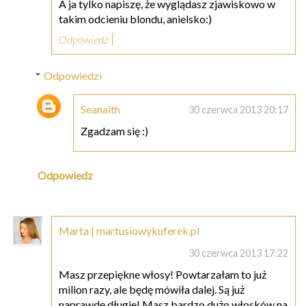
A ja tylko napiszę, że wyglądasz zjawiskowo w
takim odcieniu blondu, anielsko:)
Odpowiedz
Odpowiedzi
Seanaith
30 czerwca 2013 20:17
Zgadzam się :)
Odpowiedz
Marta | martusiowykuferek.pl
30 czerwca 2013 17:22
Masz przepiękne włosy! Powtarzałam to już
milion razy, ale będę mówiła dalej. Są już
naprawdę długie! Masz bardzo dużo włosków na