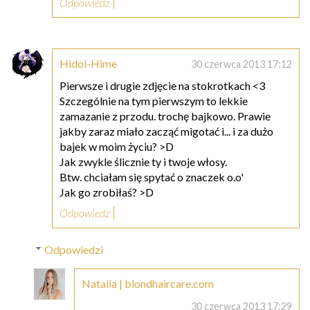
Odpowiedz
Hidoi-Hime
30 czerwca 2013 17:12
Pierwsze i drugie zdjęcie na stokrotkach <3
Szczególnie na tym pierwszym to lekkie
zamazanie z przodu. trochę bajkowo. Prawie
jakby zaraz miało zacząć migotać i... i za dużo
bajek w moim życiu? >D
Jak zwykle ślicznie ty i twoje włosy.
Btw. chciałam się spytać o znaczek o.o'
Jak go zrobiłaś? >D
Odpowiedz
Odpowiedzi
Natalia | blondhaircare.com
30 czerwca 2013 17:29