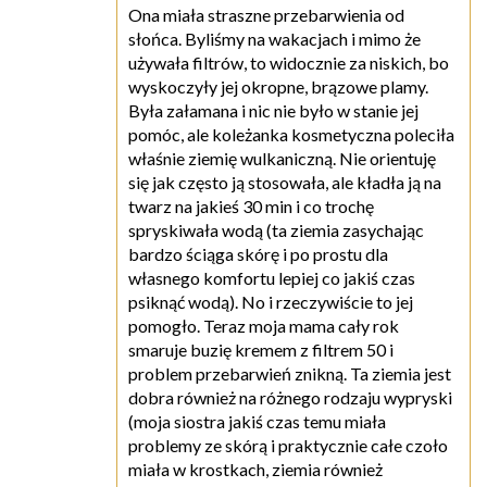
Ona miała straszne przebarwienia od
słońca. Byliśmy na wakacjach i mimo że
używała filtrów, to widocznie za niskich, bo
wyskoczyły jej okropne, brązowe plamy.
Była załamana i nic nie było w stanie jej
pomóc, ale koleżanka kosmetyczna poleciła
właśnie ziemię wulkaniczną. Nie orientuję
się jak często ją stosowała, ale kładła ją na
twarz na jakieś 30 min i co trochę
spryskiwała wodą (ta ziemia zasychając
bardzo ściąga skórę i po prostu dla
własnego komfortu lepiej co jakiś czas
psiknąć wodą). No i rzeczywiście to jej
pomogło. Teraz moja mama cały rok
smaruje buzię kremem z filtrem 50 i
problem przebarwień znikną. Ta ziemia jest
dobra również na różnego rodzaju wypryski
(moja siostra jakiś czas temu miała
problemy ze skórą i praktycznie całe czoło
miała w krostkach, ziemia również