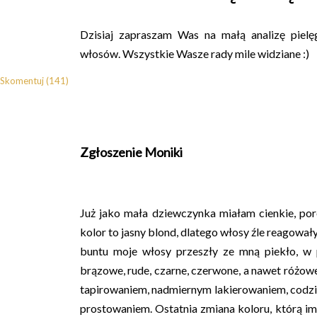
Dzisiaj zapraszam Was na małą analizę piel
włosów. Wszystkie Wasze rady mile widziane :)
Skomentuj (141)
Zgłoszenie Moniki
Już jako mała dziewczynka miałam cienkie, por
kolor to jasny blond, dlatego włosy źle reagowa
buntu moje włosy przeszły ze mną piekło, w p
brązowe, rude, czarne, czerwone, a nawet różow
tapirowaniem, nadmiernym lakierowaniem, codz
prostowaniem. Ostatnia zmiana koloru, którą im