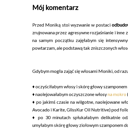
Mój komentarz
Przed Moniką stoi wyzwanie w postaci
odbudow
zrujnowana przez agresywne rozjaśnianie i inne 
na samym początku zajęłabym się intensywny
powtarzam, ale podstawą tak zniszczonych wło
Gdybym mogła zająć się włosami Moniki, od ra
♦ oczyściłabym włosy i skórę głowy szamponem z 
♦ naolejowałabym oczyszczone włosy
na mokro
♦ po jakimś czasie na wilgotne, naolejowane wł
Avocado i Karite, GlissKur Oil Nutritive) pod fol
♦ po 30 minutach spłukałabym delikatnie od
umyłabym skórę głowy ziołowym szamponem do c