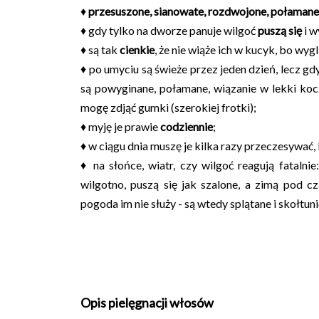
♦
przesuszone, sianowate, rozdwojone, połamane
♦ gdy tylko na dworze panuje wilgoć
puszą się
i w
♦ są tak
cienkie
, że nie wiąże ich w kucyk, bo w
♦ po umyciu są świeże przez jeden dzień, lecz gdy
są powyginane, połamane, wiązanie w lekki kocz
mogę zdjąć gumki (szerokiej frotki);
♦ myję je prawie
codziennie
;
♦ w ciągu dnia muszę je kilka razy przeczesywać, 
♦ na słońce, wiatr, czy wilgoć reagują fatalnie
wilgotno, puszą się jak szalone, a zimą pod c
pogoda im nie służy - są wtedy splątane i skołtun
Opis pielęgnacji włosów