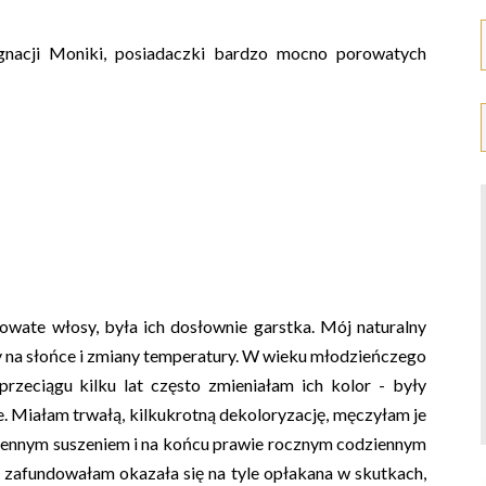
ęgnacji Moniki, posiadaczki bardzo mocno porowatych
owate włosy, była ich dosłownie garstka. Mój naturalny
ły na słońce i zmiany temperatury. W wieku młodzieńczego
rzeciągu kilku lat często zmieniałam ich kolor - były
e. Miałam trwałą, kilkukrotną dekoloryzację, męczyłam je
iennym suszeniem i na końcu prawie rocznym codziennym
 zafundowałam okazała się na tyle opłakana w skutkach,