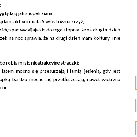
;
yglądają jak snopek siana;
yglądam jakbym miała 5 włosków na krzyż;
 idę spać wywijają się do tego stopnia, że na drugi ♦ dzień
ek na noc sprawia, że na drugi dzień mam kołtuny i nie
bo robią mi się
nieatrakcyjne strączki
;
: latem mocno się przesuszają i łamią, jesienią, gdy jest
zapką bardzo mocno się przetłuszczają, nawet wietrzna
ione.