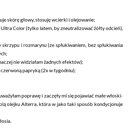
e skórę głowy, stosuję wcierki i olejowanie;
ltra Color (tylko latem, by zneutralizować żółty odcień),
 skrzypu i rozmarynu (ze spłukiwaniem, bez spłukiwania
ych;
inaczej nie widziałam żadnych efektów);
czerwoną papryką (2x w tygodniu);
auważyłam poprawę i zaczęły mi się pojawiać małe włoski-
oplą olejku Alterra, która w jako taki sposób kondycjonuje
łosia.