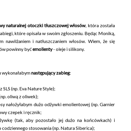
y naturalnej otoczki tłuszczowej włosów
, która została
zabiegi, które opisała w swoim zgłoszeniu. Będąc Moniką,
m nawilżaniem i natłuszczaniem włosów. Wiem, że się
sów powinny być
emolienty
- oleje i silikony.
zu wykonałabym
następujący zabieg
:
SLS (np. Eva Nature Style);
(np. oliwą z oliwek);
osy nałożyłabym dużo odżywki emolientowej (np. Garnier
iowy czepek i ręcznik;
żywkę (tak, aby pozostało jej dużo na końcówkach) i
odziennego stosowania (np. Natura Siberica);