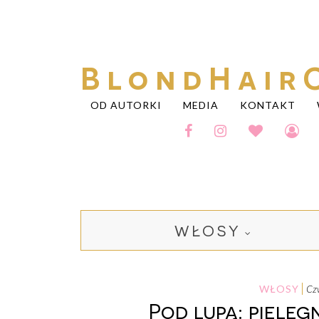
BlondHair
OD AUTORKI
MEDIA
KONTAKT
WŁOSY
WŁOSY
c
Pod lupą: pielę