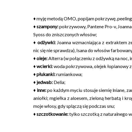
♦ myję metodą OMO, popijam pokrzywę, peelinguj
♦
szampony:
pokrzywowy, Pantene Pro-v, Joanna U
Syoss do zniszczonych włosów;
♦
odżywki:
Joanna wzmacniająca z extraktem ze
nic się nie sprawdza), Isana do włosów farbowan
♦
oleje:
Alterra (w połączeniu z odżywką na noc, 
♦
wcierki:
woda pokrzywowa, olejek łopianowy z 
♦
płukanki:
rumiankowa;
♦
jedwab:
Delia;
♦
inne:
po każdym myciu stosuje siemię lniane, z
aniołki; mgiełka z aloesem, zieloną herbatą i kr
moje włosy, gdy splączą się podczas snu;
♦
szczotkowanie:
tylko szczotką z naturalnego w