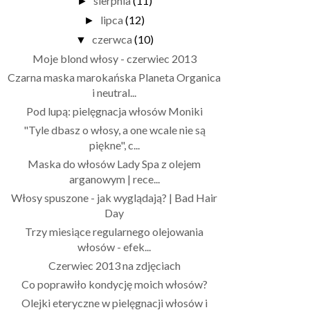
sierpnia
(11)
►
lipca
(12)
►
czerwca
(10)
▼
Moje blond włosy - czerwiec 2013
Czarna maska marokańska Planeta Organica
i neutral...
Pod lupą: pielęgnacja włosów Moniki
"Tyle dbasz o włosy, a one wcale nie są
piękne", c...
Maska do włosów Lady Spa z olejem
arganowym | rece...
Włosy spuszone - jak wyglądają? | Bad Hair
Day
Trzy miesiące regularnego olejowania
włosów - efek...
Czerwiec 2013 na zdjęciach
Co poprawiło kondycję moich włosów?
Olejki eteryczne w pielęgnacji włosów i