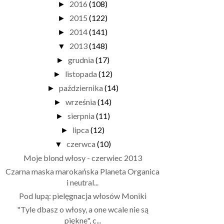
2016
(108)
►
2015
(122)
►
2014
(141)
►
2013
(148)
▼
grudnia
(17)
►
listopada
(12)
►
października
(14)
►
września
(14)
►
sierpnia
(11)
►
lipca
(12)
►
czerwca
(10)
▼
Moje blond włosy - czerwiec 2013
Czarna maska marokańska Planeta Organica
i neutral...
Pod lupą: pielęgnacja włosów Moniki
"Tyle dbasz o włosy, a one wcale nie są
piękne", c...