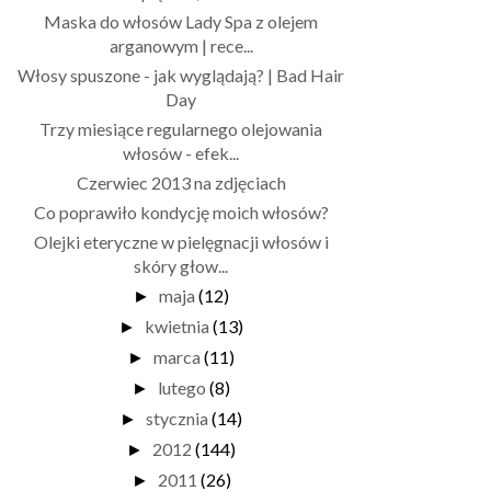
Maska do włosów Lady Spa z olejem
arganowym | rece...
Włosy spuszone - jak wyglądają? | Bad Hair
Day
Trzy miesiące regularnego olejowania
włosów - efek...
Czerwiec 2013 na zdjęciach
Co poprawiło kondycję moich włosów?
Olejki eteryczne w pielęgnacji włosów i
skóry głow...
maja
(12)
►
kwietnia
(13)
►
marca
(11)
►
lutego
(8)
►
stycznia
(14)
►
2012
(144)
►
2011
(26)
►