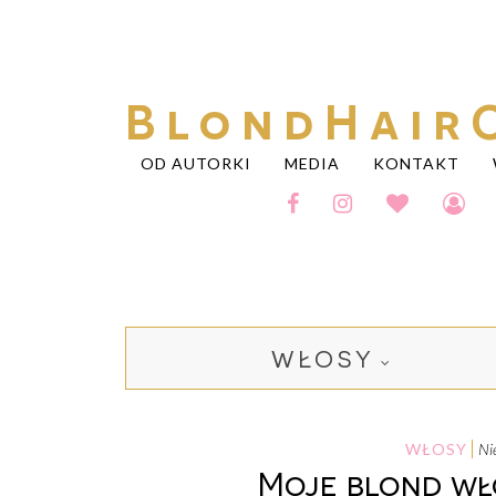
BlondHair
OD AUTORKI
MEDIA
KONTAKT
WŁOSY
WŁOSY
n
Moje blond wło