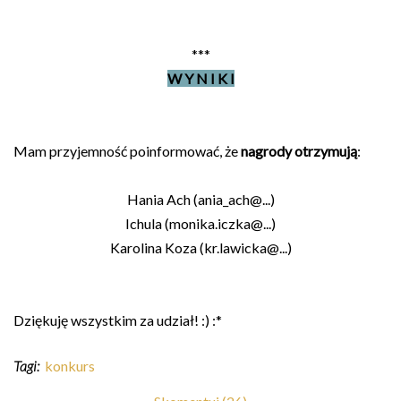
***
W Y N I K I
Mam przyjemność poinformować, że
nagrody otrzymują
:
Hania Ach (ania_ach@...)
Ichula (monika.iczka@...)
Karolina Koza (kr.lawicka@...)
Dziękuję wszystkim za udział! :) :*
Tagi:
konkurs