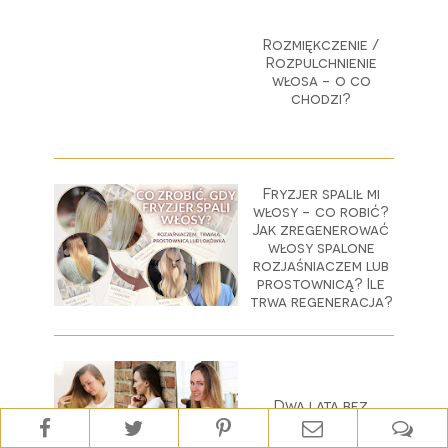
Rozmiękczenie /
Rozpulchnienie
włosa - o co
chodzi?
Fryzjer spalił mi
włosy - co robić?
Jak zregenerować
włosy spalone
rozjaśniaczem lub
prostownicą? Ile
trwa regeneracja?
Dwa lata bez
farbowania
włosów!!! ♥