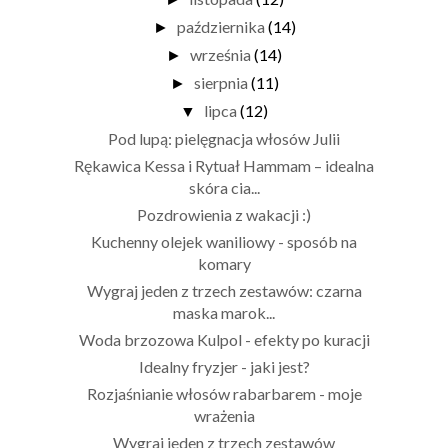
października
(14)
►
września
(14)
►
sierpnia
(11)
►
lipca
(12)
▼
Pod lupą: pielęgnacja włosów Julii
Rękawica Kessa i Rytuał Hammam – idealna
skóra cia...
Pozdrowienia z wakacji :)
Kuchenny olejek waniliowy - sposób na
komary
Wygraj jeden z trzech zestawów: czarna
maska marok...
Woda brzozowa Kulpol - efekty po kuracji
Idealny fryzjer - jaki jest?
Rozjaśnianie włosów rabarbarem - moje
wrażenia
Wygraj jeden z trzech zestawów