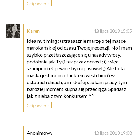
Odpowiedz
Karen
18 lipca 2013 15:05
Idealny timing ;) straaasznie marzę o tej masce
marokańskiej od czasu Twojej recenzji. No i mam
szybko przetłuszcząjące się u nasady włosy,
podobnie jak Ty (i też przez odrost ;)), więc
szampon też pewnie by mi pasował ;) Ale to ta
maska jest moim obiektem westchnień w
ostatnich dniach, a im dłużej szukam pracy, tym
bardziej moment kupna się przeciąga. Spadasz
jak z nieba z tym konkursem ^^
Odpowiedz
Anonimowy
18 lipca 2013 19:08