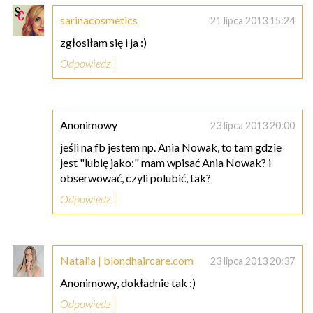
sarinacosmetics
21 lipca 2013 15:24
zgłosiłam się i ja :)
Odpowiedz
Anonimowy
23 lipca 2013 20:00
jeśli na fb jestem np. Ania Nowak, to tam gdzie
jest "lubię jako:" mam wpisać Ania Nowak? i
obserwować, czyli polubić, tak?
Odpowiedz
Natalia | blondhaircare.com
23 lipca 2013 20:37
Anonimowy, dokładnie tak :)
Odpowiedz