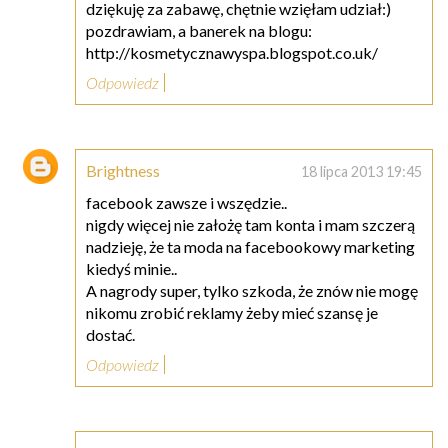
dziękuję za zabawę, chętnie wzięłam udział:)
pozdrawiam, a banerek na blogu:
http://kosmetycznawyspa.blogspot.co.uk/
Odpowiedz
Brightness
18 lipca 2013 19:45
facebook zawsze i wszędzie..
nigdy więcej nie założę tam konta i mam szczerą
nadzieję, że ta moda na facebookowy marketing
kiedyś minie..
A nagrody super, tylko szkoda, że znów nie mogę
nikomu zrobić reklamy żeby mieć szansę je
dostać.
Odpowiedz