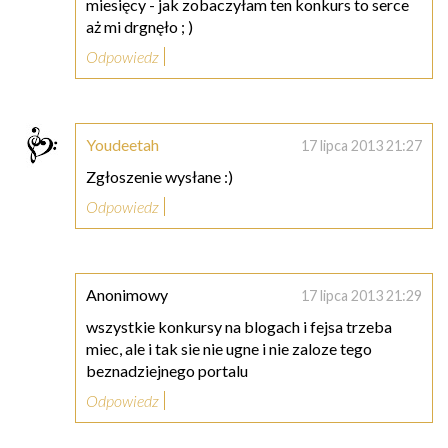
miesięcy - jak zobaczyłam ten konkurs to serce
aż mi drgnęło ; )
Odpowiedz
Youdeetah
17 lipca 2013 21:27
Zgłoszenie wysłane :)
Odpowiedz
Anonimowy
17 lipca 2013 21:29
wszystkie konkursy na blogach i fejsa trzeba
miec, ale i tak sie nie ugne i nie zaloze tego
beznadziejnego portalu
Odpowiedz