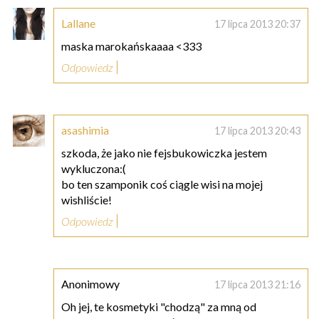
Lallane
17 lipca 2013 20:37
maska marokańskaaaa <333
Odpowiedz
asashimia
17 lipca 2013 20:43
szkoda, że jako nie fejsbukowiczka jestem
wykluczona:(
bo ten szamponik coś ciągle wisi na mojej
wishliście!
Odpowiedz
Anonimowy
17 lipca 2013 21:16
Oh jej, te kosmetyki "chodzą" za mną od