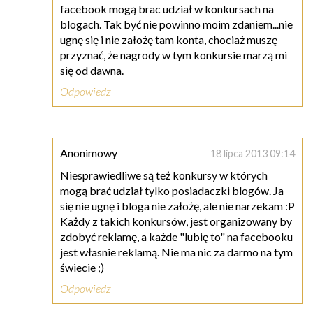
facebook mogą brac udział w konkursach na
blogach. Tak być nie powinno moim zdaniem...nie
ugnę się i nie założę tam konta, chociaż muszę
przyznać, że nagrody w tym konkursie marzą mi
się od dawna.
Odpowiedz
Anonimowy
18 lipca 2013 09:14
Niesprawiedliwe są też konkursy w których
mogą brać udział tylko posiadaczki blogów. Ja
się nie ugnę i bloga nie założę, ale nie narzekam :P
Każdy z takich konkursów, jest organizowany by
zdobyć reklamę, a każde "lubię to" na facebooku
jest własnie reklamą. Nie ma nic za darmo na tym
świecie ;)
Odpowiedz