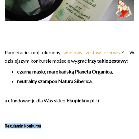
Pamiętacie mój ulubiony
włosowy zestaw czerwca
? W
dzisiejszym konkursie możecie wygrać
trzy takie zestawy
:
czarną maskę marokańską Planeta Organica
,
neutralny szampon Natura Siberica
,
a ufundował je dla Was sklep
Ekopiekno.pl
:)
Regulamin konkursu