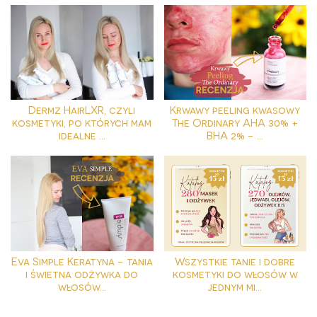
Dermz HairLXR, czyli
Krwawy peeling kwasowy
kosmetyki, po których mam
The Ordinary AHA 30% +
idealne ...
BHA 2% - ...
Eva Simple Keratyna - tania
Wszystkie tanie i dobre
i świetna odżywka do
kosmetyki do włosów w
włosów...
jednym mi...