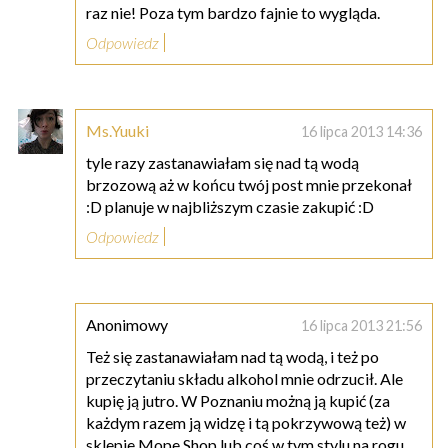
raz nie! Poza tym bardzo fajnie to wygląda.
Odpowiedz
Ms.Yuuki
16 lipca 2013 14:36
tyle razy zastanawiałam się nad tą wodą
brzozową aż w końcu twój post mnie przekonał
:D planuje w najbliższym czasie zakupić :D
Odpowiedz
Anonimowy
16 lipca 2013 21:56
Też się zastanawiałam nad tą wodą, i też po
przeczytaniu składu alkohol mnie odrzucił. Ale
kupię ją jutro. W Poznaniu możną ją kupić (za
każdym razem ją widzę i tą pokrzywową też) w
sklepie Mope Shop lub coś w tym stylu na rogu