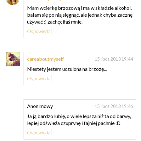
Mam wcierkę brzozową i ma w składzie alkohol,
bałam się po nią sięgnąć, ale jednak chyba zacznę
używać :) zachęciłaś mnie.
Odpowiedz
careaboutmyself
15 lipca 2013 19:44
Niestety jestem uczulona na brzozę...
Odpowiedz
Anonimowy
15 lipca 2013 19:46
Ja ją bardzo lubię, o wiele lepsza niż ta od barwy,
lepiej odświeża czuprynę i fajniej pachnie :D
Odpowiedz