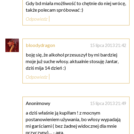
Gdy bd miała możliwość to chętnie do niej wrócę,
także polecam spróbować :)
Odpowiedz
bloodydragon
15 lipca 2013 21:42
boję się, że alkohol przesuszył by mi bardziej
moje już suche włosy. aktualnie stosuję Jantar,
dziś mija 14 dzień :)
Odpowiedz
Anonimowy
15 lipca 2013 21:49
a dziś właśnie ją kupiłam ! z mocnym
postanowieniem używania, bo włosy wypadają
mi garściami ( bez żadnej widocznej dla mnie
przyczyny).... - aga.