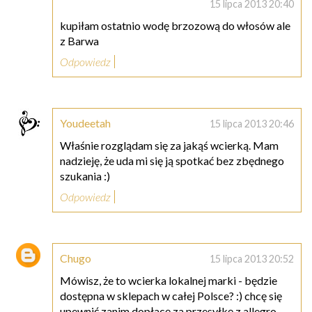
15 lipca 2013 20:40
kupiłam ostatnio wodę brzozową do włosów ale
z Barwa
Odpowiedz
Youdeetah
15 lipca 2013 20:46
Właśnie rozglądam się za jakąś wcierką. Mam
nadzieję, że uda mi się ją spotkać bez zbędnego
szukania :)
Odpowiedz
Chugo
15 lipca 2013 20:52
Mówisz, że to wcierka lokalnej marki - będzie
dostępna w sklepach w całej Polsce? :) chcę się
upewnić zanim dopłacę za przesyłkę z allegro...