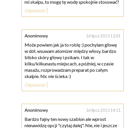
mi skalpu, to mogę tę wodę spokojnie stosować?
Odpowiedz
Anonimowy
16 lipca 2013 13:01
Może powiem jak ja to robię :) pochylam głowę
w dół, wsuwam atomizer między włosy, bardzo
blisko skóry głowy i psikam. I tak w
kilku/kilkunastu miejscach, a później, w czasie
masażu, rozprowadzam preparat po całym
skalpie. Nic nie ścieka :)
Odpowiedz
Anonimowy
16 lipca 2013 14:11
Bardzo fajny ten nowy szablon ale wprost
nienawidzę opcji "czytaj dalej". Nie, nie i jeszcze