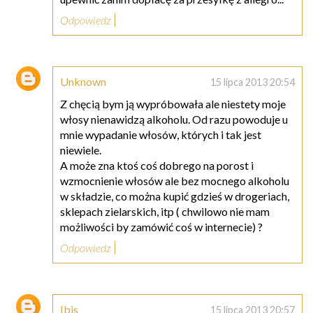
Odpowiedz
Unknown
15 lipca 2013 20:54
Z chęcią bym ją wypróbowała ale niestety moje
włosy nienawidzą alkoholu. Od razu powoduje u
mnie wypadanie włosów, których i tak jest
niewiele.
A może zna ktoś coś dobrego na porost i
wzmocnienie włosów ale bez mocnego alkoholu
w składzie, co można kupić gdzieś w drogeriach,
sklepach zielarskich, itp ( chwilowo nie mam
możliwości by zamówić coś w internecie) ?
Odpowiedz
Ibis
15 lipca 2013 20:57