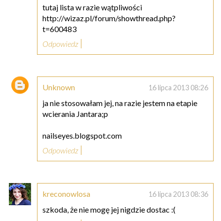
tutaj lista w razie wątpliwości
http://wizaz.pl/forum/showthread.php?
t=600483
Odpowiedz
Unknown
16 lipca 2013 08:26
ja nie stosowałam jej, na razie jestem na etapie
wcierania Jantara;p
nailseyes.blogspot.com
Odpowiedz
kreconowlosa
16 lipca 2013 08:36
szkoda, że nie mogę jej nigdzie dostac :(