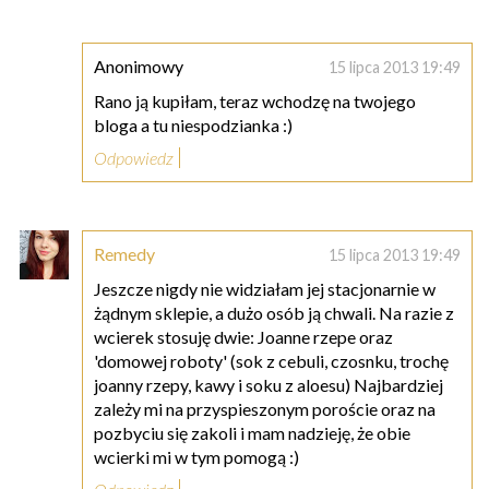
Anonimowy
15 lipca 2013 19:49
Rano ją kupiłam, teraz wchodzę na twojego
bloga a tu niespodzianka :)
Odpowiedz
Remedy
15 lipca 2013 19:49
Jeszcze nigdy nie widziałam jej stacjonarnie w
żądnym sklepie, a dużo osób ją chwali. Na razie z
wcierek stosuję dwie: Joanne rzepe oraz
'domowej roboty' (sok z cebuli, czosnku, trochę
joanny rzepy, kawy i soku z aloesu) Najbardziej
zależy mi na przyspieszonym poroście oraz na
pozbyciu się zakoli i mam nadzieję, że obie
wcierki mi w tym pomogą :)