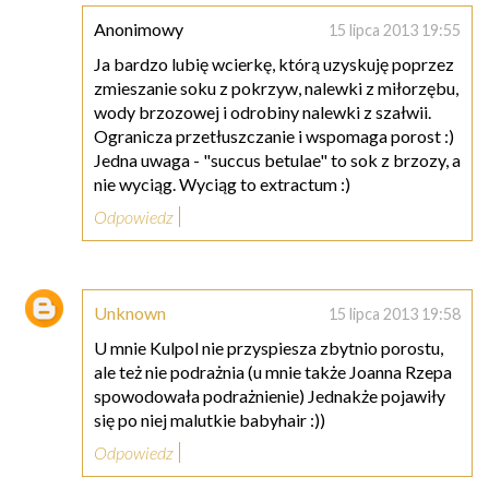
Anonimowy
15 lipca 2013 19:55
Ja bardzo lubię wcierkę, którą uzyskuję poprzez
zmieszanie soku z pokrzyw, nalewki z miłorzębu,
wody brzozowej i odrobiny nalewki z szałwii.
Ogranicza przetłuszczanie i wspomaga porost :)
Jedna uwaga - "succus betulae" to sok z brzozy, a
nie wyciąg. Wyciąg to extractum :)
Odpowiedz
Unknown
15 lipca 2013 19:58
U mnie Kulpol nie przyspiesza zbytnio porostu,
ale też nie podrażnia (u mnie także Joanna Rzepa
spowodowała podrażnienie) Jednakże pojawiły
się po niej malutkie babyhair :))
Odpowiedz