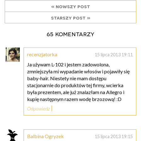
« nowszy post
starszy post »
65 komentarzy
recenzjatorka
15 lipca 2013 19:11
Ja używam L-102 i jestem zadowolona,
zmniejszyła mi wypadanie włosów i pojawiły się
baby-hair. Niestety nie mam dostępu
stacjonarnie do produktów tej firmy, wcierka
była prezentem, ale już znalazłam na Allegro i
kupię następnym razem wodę brzozową! :D
Odpowiedz
Balbina Ogryzek
15 lipca 2013 19:15