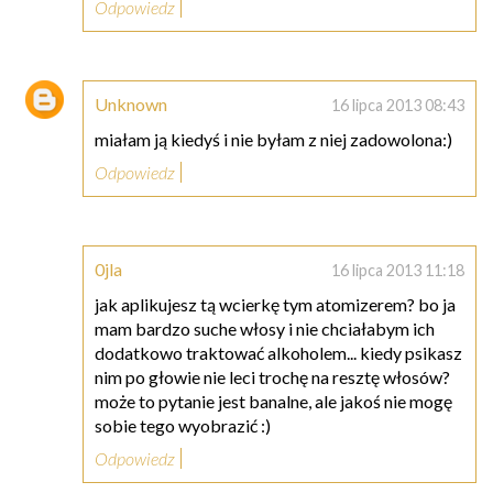
Odpowiedz
Unknown
16 lipca 2013 08:43
miałam ją kiedyś i nie byłam z niej zadowolona:)
Odpowiedz
0jla
16 lipca 2013 11:18
jak aplikujesz tą wcierkę tym atomizerem? bo ja
mam bardzo suche włosy i nie chciałabym ich
dodatkowo traktować alkoholem... kiedy psikasz
nim po głowie nie leci trochę na resztę włosów?
może to pytanie jest banalne, ale jakoś nie mogę
sobie tego wyobrazić :)
Odpowiedz