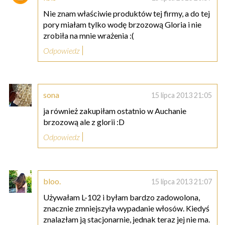
Nie znam właściwie produktów tej firmy, a do tej
pory miałam tylko wodę brzozową Gloria i nie
zrobiła na mnie wrażenia :(
Odpowiedz
sona
15 lipca 2013 21:05
ja również zakupiłam ostatnio w Auchanie
brzozową ale z glorii :D
Odpowiedz
bloo.
15 lipca 2013 21:07
Używałam L-102 i byłam bardzo zadowolona,
znacznie zmniejszyła wypadanie włosów. Kiedyś
znalazłam ją stacjonarnie, jednak teraz jej nie ma.