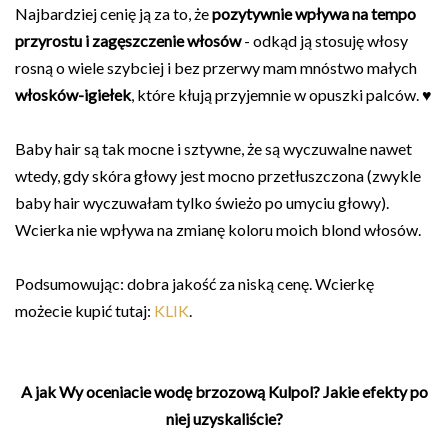
Najbardziej cenię ją za to, że
pozytywnie wpływa na tempo
przyrostu i zagęszczenie włosów
- odkąd ją stosuję włosy
rosną o wiele szybciej i bez przerwy mam mnóstwo małych
włosków-igiełek
, które kłują przyjemnie w opuszki palców. ♥
Baby hair są tak mocne i sztywne, że są wyczuwalne nawet
wtedy, gdy skóra głowy jest mocno przetłuszczona (zwykle
baby hair wyczuwałam tylko świeżo po umyciu głowy).
Wcierka nie wpływa na zmianę koloru moich blond włosów.
Podsumowując: dobra jakość za niską cenę. Wcierkę
możecie kupić tutaj:
KLIK
.
A jak Wy oceniacie wodę brzozową Kulpol? Jakie efekty po
niej uzyskaliście?