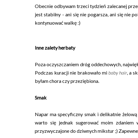
Obecnie odbywam trzeci tydzień zalecanej przerw
jest stabilny - ani się nie pogarsza, ani się ni
kontynuować walkę :)
Inne zalety herbaty
Poza oczyszczaniem dróg oddechowych, największ
Podczas kuracji nie brakowało mi
baby hair
, a s
byłam chora czy przeziębiona.
Smak
Napar ma specyficzny smak i delikatnie żelową k
warto się jednak sugerować moim zdaniem 
przyzwyczajone do dziwnych mikstur ;) Zapewne 