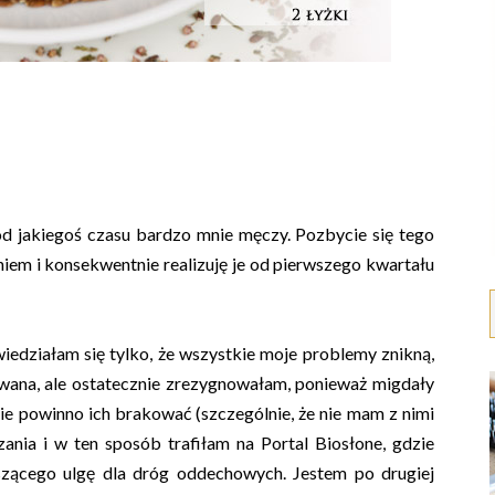
 od jakiegoś czasu bardzo mnie męczy. Pozbycie się tego
m i konsekwentnie realizuję je od pierwszego kwartału
wiedziałam się tylko, że wszystkie moje problemy znikną,
wana, ale ostatecznie zrezygnowałam, ponieważ migdały
nie powinno ich brakować (szczególnie, że nie mam z nimi
nia i w ten sposób trafiłam na Portal Biosłone, gdzie
szącego ulgę dla dróg oddechowych. Jestem po drugiej