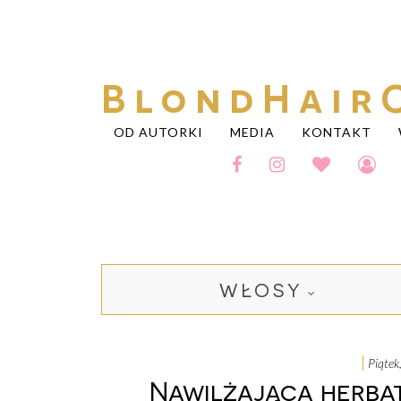
BlondHair
OD AUTORKI
MEDIA
KONTAKT
WŁOSY
piąte
Nawilżająca herba