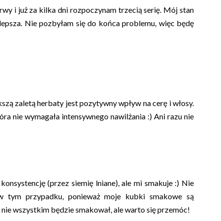
y i już za kilka dni rozpoczynam trzecią serię. Mój stan
e polepsza. Nie pozbyłam się do końca problemu, więc będę
ą zaletą herbaty jest pozytywny wpływ na cerę i włosy.
kóra nie wymagała intensywnego nawilżania :) Ani razu nie
onsystencję (przez siemię lniane), ale mi smakuje :) Nie
w tym przypadku, ponieważ moje kubki smakowe są
nie wszystkim będzie smakował, ale warto się przemóc!