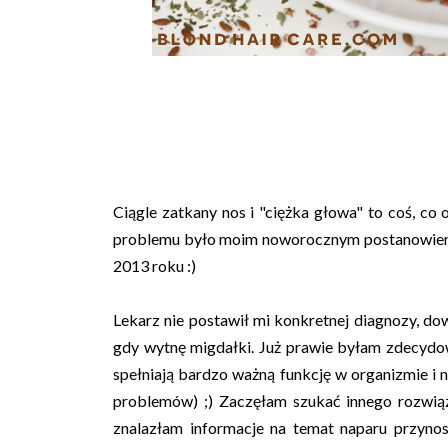
Ciągle zatkany nos i "ciężka głowa" to coś, co
problemu było moim noworocznym postanowienie
2013 roku :)
Lekarz nie postawił mi konkretnej diagnozy, do
gdy wytnę migdałki. Już prawie byłam zdecydo
spełniają bardzo ważną funkcję w organizmie i 
problemów) ;) Zaczęłam szukać innego rozwiąza
znalazłam informacje na temat naparu przyno