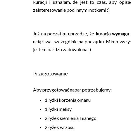
kuracji i uznałam, że jest to czas, aby opis
zainteresowanie pod innymi notkami :)
Już na początku uprzedzę, że
kuracja wymaga s
uciążliwa, szczególnie na początku. Mimo wszys
jestem bardzo zadowolona :)
Przygotowanie
Aby przygotować napar potrzebujemy:
1 łyżki korzenia omanu
1 łyżki melisy
2 łyżek siemienia lnianego
2 łyżek wrzosu