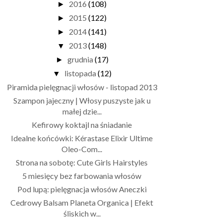
2016
(108)
►
2015
(122)
►
2014
(141)
►
2013
(148)
▼
grudnia
(17)
►
listopada
(12)
▼
Piramida pielęgnacji włosów - listopad 2013
Szampon jajeczny | Włosy puszyste jak u
małej dzie...
Kefirowy koktajl na śniadanie
Idealne końcówki: Kérastase Elixir Ultime
Oleo-Com...
Strona na sobotę: Cute Girls Hairstyles
5 miesięcy bez farbowania włosów
Pod lupą: pielęgnacja włosów Aneczki
Cedrowy Balsam Planeta Organica | Efekt
śliskich w...