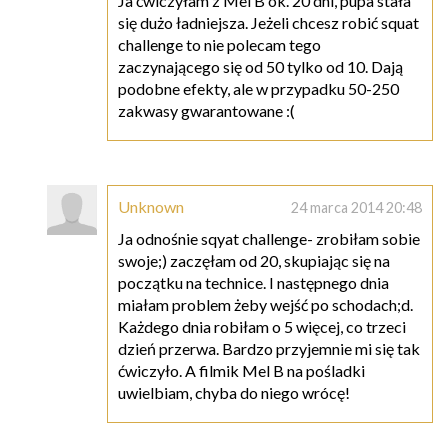
Ja ćwiczyłam z Mel B ok. 20 dni, pupa stała
się dużo ładniejsza. Jeżeli chcesz robić squat
challenge to nie polecam tego
zaczynającego się od 50 tylko od 10. Dają
podobne efekty, ale w przypadku 50-250
zakwasy gwarantowane :(
Unknown
24 marca 2014 20:48
Ja odnośnie sqyat challenge- zrobiłam sobie
swoje;) zaczęłam od 20, skupiając się na
początku na technice. I następnego dnia
miałam problem żeby wejść po schodach;d.
Każdego dnia robiłam o 5 więcej, co trzeci
dzień przerwa. Bardzo przyjemnie mi się tak
ćwiczyło. A filmik Mel B na pośladki
uwielbiam, chyba do niego wrócę!