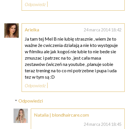
Odpowiedz
Arielka
24 marca 2014 18:42
Ja tam tej Mel B nie lubię strasznie , wiem że to
ważne że cwiczenia działają a nie kto występuje
w filmiku ale jak kogoś nie lubie to nie bede sie
zmuszac i patrzec na to , jest cała masa
zestawów ćwiczeń na youtube , planuje sobie
teraz trening na to co mi potrzebne i pupa i uda
tez w tym są :D
Odpowiedz
Odpowiedzi
Natalia | blondhaircare.com
24 marca 2014 18:45