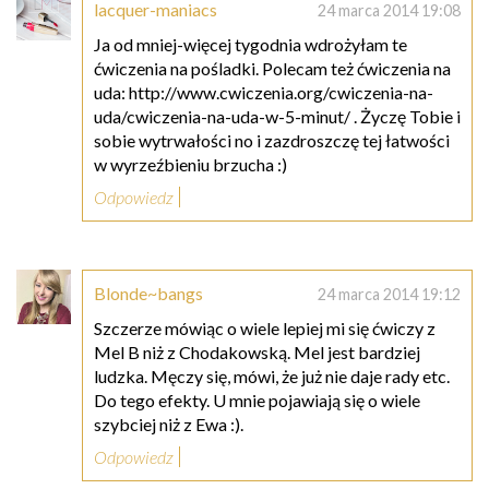
lacquer-maniacs
24 marca 2014 19:08
Ja od mniej-więcej tygodnia wdrożyłam te
ćwiczenia na pośladki. Polecam też ćwiczenia na
uda: http://www.cwiczenia.org/cwiczenia-na-
uda/cwiczenia-na-uda-w-5-minut/ . Życzę Tobie i
sobie wytrwałości no i zazdroszczę tej łatwości
w wyrzeźbieniu brzucha :)
Odpowiedz
Blonde~bangs
24 marca 2014 19:12
Szczerze mówiąc o wiele lepiej mi się ćwiczy z
Mel B niż z Chodakowską. Mel jest bardziej
ludzka. Męczy się, mówi, że już nie daje rady etc.
Do tego efekty. U mnie pojawiają się o wiele
szybciej niż z Ewa :).
Odpowiedz