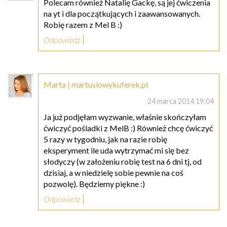
Polecam również Natalię Gackę, są jej ćwiczenia
na yt i dla początkujących i zaawansowanych.
Robię razem z Mel B :)
Odpowiedz
Marta | martusiowykuferek.pl
24 marca 2014 19:04
Ja już podjęłam wyzwanie, właśnie skończyłam
ćwiczyć pośladki z MelB :) Również chcę ćwiczyć
5 razy w tygodniu, jak na razie robię
eksperyment ile uda wytrzymać mi się bez
słodyczy (w założeniu robię test na 6 dni tj, od
dzisiaj, a w niedzielę sobie pewnie na coś
pozwolę). Będziemy piękne :)
Odpowiedz