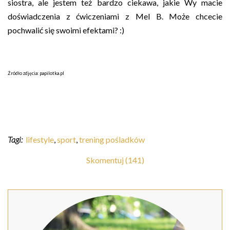
siostra, ale jestem też bardzo ciekawa, jakie Wy macie
doświadczenia z ćwiczeniami z Mel B. Może chcecie
pochwalić się swoimi efektami? :)
Źródło zdjęcia: papilotka.pl
Tagi:
lifestyle
,
sport
,
trening pośladków
Skomentuj (141)