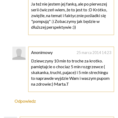
Ja też nie jestem jej fanką, ale po pierwszej
serii ćwiczeń wiem, że to jest to :D Krótko,
zwięźle, na temat i faktycznie pośladki się
"pompują" :) Zobaczymy jak będzie w
dłuższej perspektywie :))
Anonimowy
25 marca 2014 14:23
Dziewczyny 10 min to troche za krotko.
pamiętajcie o chociaz 5 min rozgrzewce (
skakanka, trucht, pajace) i 5 min strechingu
to naprawde wyjdzie Wam i waszym pupom
na zdrowie:) Marta.T
Odpowiedz