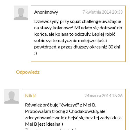
Anonimowy
7 kwietnia 2014 20:33
Dziewczyny, przy squat challenge uważajcie
na stawy kolanowe! Mi udało się dotrwać do
końca, ale kolana to odczuły. Lepiej robić
sobie systematycznie mniejsze ilości
powtórzeń, a przez dłuższy okres niż 30 dni
:)
Odpowiedz
Nikki
24 marca 2014 18:36
Również próbuję "ćwiczyć" z Mel B.
Próbowałam trochę z Chodakowską, ale
zdecydowanie wolę obejść się bez tej zadyszki, a
Mel B jest idealna:)