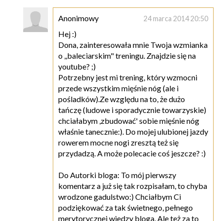
Anonimowy
24 marca 2014 20:50
Hej :)
Dona, zainteresowała mnie Twoja wzmianka
o ,,baleciarskim" treningu. Znajdzie się na
youtube? ;)
Potrzebny jest mi trening, który wzmocni
przede wszystkim mięśnie nóg (ale i
pośladków).Ze względu na to, że dużo
tańczę (ludowe i sporadycznie towarzyskie)
chciałabym ,zbudować' sobie mięśnie nóg
właśnie tanecznie:). Do mojej ulubionej jazdy
rowerem mocne nogi zresztą też się
przydadzą. A może polecacie coś jeszcze? :)
Do Autorki bloga: To mój pierwszy
komentarz a już się tak rozpisałam, to chyba
wrodzone gadulstwo:) Chciałbym Ci
podziękować za tak świetnego, pełnego
merytorycznej wiedzy bloga. Ale też za to