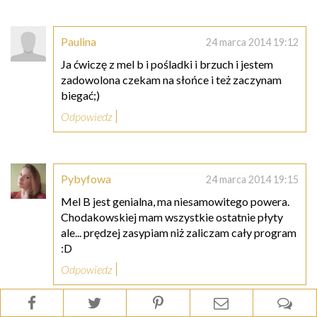
Paulina
24 marca 2014 19:12
Ja ćwiczę z mel b i pośladki i brzuch i jestem
zadowolona czekam na słońce i też zaczynam
biegać;)
Odpowiedz
Pybyfowa
24 marca 2014 19:15
Mel B jest genialna, ma niesamowitego powera.
Chodakowskiej mam wszystkie ostatnie płyty
ale... prędzej zasypiam niż zaliczam cały program
:D
Odpowiedz