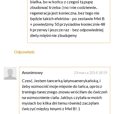
białka, bo w końcu z czegoś tą pupę
zbudować trzeba :) no i nie codziennie..
regeneracja jest konieczna, bez tego nie
będzie takich efektów - po zestawie Mel B
+ powiedzmy 50 przysiadów koniecznie 48
h przerwy i jeszcze raz - bez odpowiedniej
diety mięśni nie zbudujemy
Odpowiedz
Anonimowy
24 marca 2014 18:59
Czesć. Jestem tancerką latynoamerykańską, i
żeby wzmocnić moje mięsnie do tańca, oprócz
treningu tanecznego znowu wróciłam do ćwiczeń
na wzmocnienie ciała. Jakbys czytała w moich
myslach bo kilka dni temu również zaczęłam
ćwiczyć między innymi z Mel B! :)