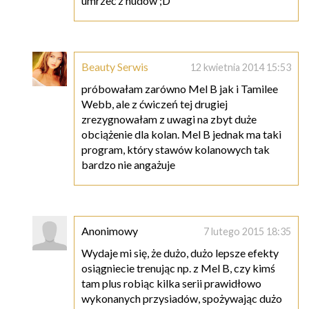
umrzeć z nudów ;D
Beauty Serwis
12 kwietnia 2014 15:53
próbowałam zarówno Mel B jak i Tamilee
Webb, ale z ćwiczeń tej drugiej
zrezygnowałam z uwagi na zbyt duże
obciążenie dla kolan. Mel B jednak ma taki
program, który stawów kolanowych tak
bardzo nie angażuje
Anonimowy
7 lutego 2015 18:35
Wydaje mi się, że dużo, dużo lepsze efekty
osiągniecie trenując np. z Mel B, czy kimś
tam plus robiąc kilka serii prawidłowo
wykonanych przysiadów, spożywając dużo