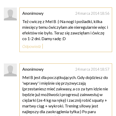
Anonimowy
24 marca 2014 18:56
Też cwiczę z Mel B :) Na nogi i pośladki, kilka
miesięcy temu ćwiczyłam ale nieregularnie więc i
efektów nie było. Teraz się zawzięłam i ćwiczę
co 1-2 dni. Damy radę :D
Odpowiedz
Anonimowy
24 marca 2014 18:57
Mel B jest dla początkujących. Gdy dojdziesz do
'wprawy' i mięśnie się przyzwyczają
(przestaniesz mieć zakwasy, a co za tym idzie nie
będzie już możliwości progresu) zainwestuj w
ciężarki (ze 4 kg na rękę) i zacznij robić squaty +
martwy ciąg + wykroki. Trening siłowy jest
najlepszy dla zaokrąglenia tyłka:) Po paru