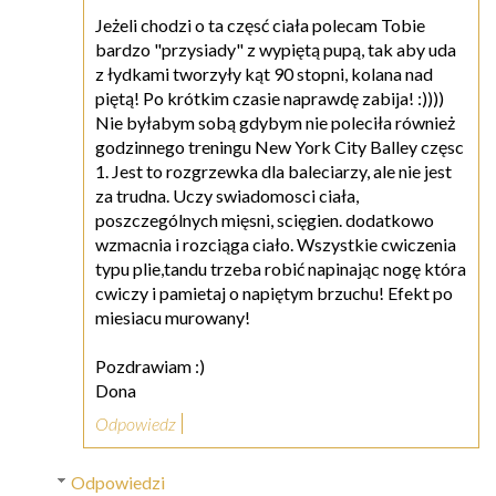
Jeżeli chodzi o ta częsć ciała polecam Tobie
bardzo "przysiady" z wypiętą pupą, tak aby uda
z łydkami tworzyły kąt 90 stopni, kolana nad
piętą! Po krótkim czasie naprawdę zabija! :))))
Nie byłabym sobą gdybym nie poleciła również
godzinnego treningu New York City Balley częsc
1. Jest to rozgrzewka dla baleciarzy, ale nie jest
za trudna. Uczy swiadomosci ciała,
poszczególnych mięsni, scięgien. dodatkowo
wzmacnia i rozciąga ciało. Wszystkie cwiczenia
typu plie,tandu trzeba robić napinając nogę która
cwiczy i pamietaj o napiętym brzuchu! Efekt po
miesiacu murowany!
Pozdrawiam :)
Dona
Odpowiedz
Odpowiedzi