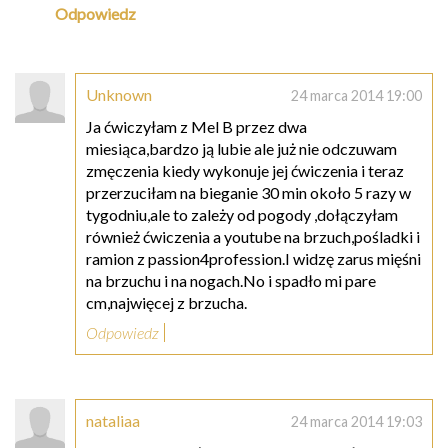
Odpowiedz
Unknown
24 marca 2014 19:00
Ja ćwiczyłam z Mel B przez dwa
miesiąca,bardzo ją lubie ale już nie odczuwam
zmęczenia kiedy wykonuje jej ćwiczenia i teraz
przerzuciłam na bieganie 30 min około 5 razy w
tygodniu,ale to zależy od pogody ,dołączyłam
również ćwiczenia a youtube na brzuch,pośladki i
ramion z passion4profession.I widzę zarus mięśni
na brzuchu i na nogach.No i spadło mi pare
cm,najwięcej z brzucha.
Odpowiedz
nataliaa
24 marca 2014 19:03