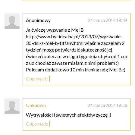
Anonimowy
24 marca 2014 18:49
Ja ćwiczę wyzwanie z Mel B
http://www.bycidealna.pl/2013/07/wyzwanie-
30-dni-z-mel-b-tiffany.html właśnie zaczęłam 2
tydzień mogę potwierdzić skuteczność jej
ćwiczeń polecam w ciągu tygodnia ubyło mi 1 cm
z ud chociaż zawsze miałam z nimi problem :)
Polecam dodatkowo 10 min trening nóg Mel B :)
Odpowiedz
Unknown
24 marca 2014 18:53
Wytrwałości i świetnych efektów życzę :)
Odpowiedz