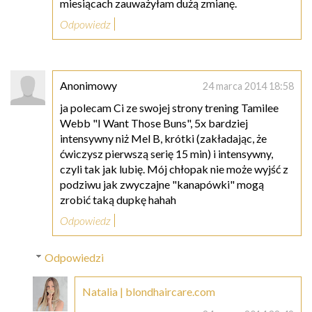
miesiącach zauważyłam dużą zmianę.
Odpowiedz
Anonimowy
24 marca 2014 18:58
ja polecam Ci ze swojej strony trening Tamilee
Webb "I Want Those Buns", 5x bardziej
intensywny niż Mel B, krótki (zakładając, że
ćwiczysz pierwszą serię 15 min) i intensywny,
czyli tak jak lubię. Mój chłopak nie może wyjść z
podziwu jak zwyczajne "kanapówki" mogą
zrobić taką dupkę hahah
Odpowiedz
Odpowiedzi
Natalia | blondhaircare.com