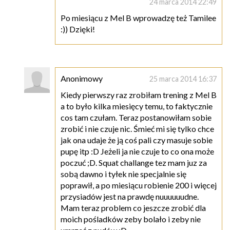
24 marca 2014 22:49
Po miesiącu z Mel B wprowadzę też Tamilee
:)) Dzięki!
Anonimowy
25 marca 2014 16:37
Kiedy pierwszy raz zrobiłam trening z Mel B
a to było kilka miesięcy temu, to faktycznie
cos tam czułam. Teraz postanowiłam sobie
zrobić i nie czuje nic. Śmieć mi się tylko chce
jak ona udaje że ją coś pali czy masuje sobie
pupę itp :D Jeżeli ja nie czuje to co ona może
poczuć ;D. Squat challange tez mam juz za
sobą dawno i tyłek nie specjalnie się
poprawił, a po miesiącu robienie 200 i więcej
przysiadów jest na prawdę nuuuuuudne.
Mam teraz problem co jeszcze zrobić dla
moich pośladków zeby bolało i zeby nie