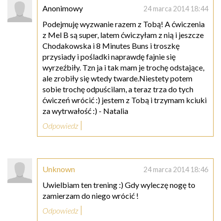
Anonimowy
24 marca 2014 18:44
Podejmuję wyzwanie razem z Tobą! A ćwiczenia
z Mel B są super, latem ćwiczyłam z nią i jeszcze
Chodakowska i 8 Minutes Buns i troszkę
przysiady i pośladki naprawdę fajnie się
wyrzeźbiły. Tzn ja i tak mam je trochę odstające,
ale zrobiły się wtedy twarde.Niestety potem
sobie trochę odpuścilam, a teraz trza do tych
ćwiczeń wrócić :) jestem z Tobą i trzymam kciuki
za wytrwałość :) - Natalia
Odpowiedz
Unknown
24 marca 2014 18:46
Uwielbiam ten trening :) Gdy wyleczę nogę to
zamierzam do niego wrócić !
Odpowiedz