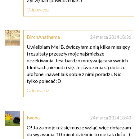
Życzę nam powodzenia! :)
Odpowiedz
BirchAnathema
24 marca 2014 18:36
Uwielbiam Mel B, ćwiczyłam z nią kilka miesięcy
i rezultaty przeszły moje najśmielsze
oczekiwania. Jest bardzo motywująca w swoich
filmikach, nie nudzi się. Jej ćwiczenia są dobrze
ułożone i nawet laik sobie z nimi poradzi. Nic
tylko polecać :D
Odpowiedz
Iwona
24 marca 2014 18:40
O! Ja za moje też się muszę wziąć, więc dołączam
do wyzwania. 10 minut dziennie to nie tak dużo:-)