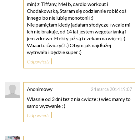
min) z Tiffany, Mel b, cardio workout i
Chodakowską. Staram się codziennie robić coś
innego bo nie lubię monotonii :)
Nie pamiętam kiedy jadałam słodycze i wcale mi
ich nie brakuje, od 14 lat jestem wegetarianką i
jem zdrowo. Efekty już są i czekam na więcej :)
Waaarto ćwiczyć! :) Obym jak najdłużej
wytrwała i będzie super :)
Odpowiedz
Anonimowy
24 marca 2014 19:07
Wlasnie od 3 dni tez z nia cwicze :) wiec mamy to
samo wyzwanie ; )
Odpowiedz