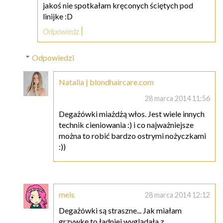
jakoś nie spotkałam kręconych ściętych pod
linijke :D
Odpowiedz
Odpowiedzi
Natalia | blondhaircare.com
28 marca 2014 11:56
Degażówki miażdżą włos. Jest wiele innych
technik cieniowania :) i co najważniejsze
można to robić bardzo ostrymi nożyczkami
:))
meis
28 marca 2014 12:12
Degażówki są straszne... Jak miałam
grzywkę to ładniej wyglądała z