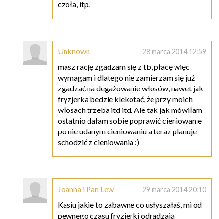
czoła, itp.
Unknown
28 marca 2014 12:59
masz rację zgadzam się z tb, płacę więc
wymagam i dlatego nie zamierzam się już
zgadzać na degażowanie włosów, nawet jak
fryzjerka bedzie klekotać, że przy moich
włosach trzeba itd itd. Ale tak jak mówiłam
ostatnio dałam sobie poprawić cieniowanie
po nie udanym cieniowaniu a teraz planuje
schodzić z cieniowania :)
Joanna i Pan Lew
29 marca 2014 20:10
Kasiu jakie to zabawne co usłyszałaś, mi od
pewnego czasu fryzjerki odradzają