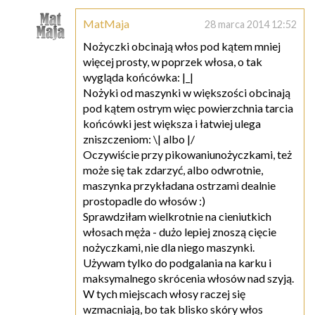
MatMaja
28 marca 2014 12:52
Nożyczki obcinają włos pod kątem mniej
więcej prosty, w poprzek włosa, o tak
wygląda końcówka: |_|
Nożyki od maszynki w większości obcinają
pod kątem ostrym więc powierzchnia tarcia
końcówki jest większa i łatwiej ulega
zniszczeniom: \| albo |/
Oczywiście przy pikowaniunożyczkami, też
może się tak zdarzyć, albo odwrotnie,
maszynka przykładana ostrzami dealnie
prostopadle do włosów :)
Sprawdziłam wielkrotnie na cieniutkich
włosach męża - dużo lepiej znoszą cięcie
nożyczkami, nie dla niego maszynki.
Używam tylko do podgalania na karku i
maksymalnego skrócenia włosów nad szyją.
W tych miejscach włosy raczej się
wzmacniają, bo tak blisko skóry włos