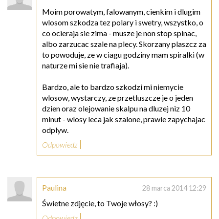
Moim porowatym, falowanym, cienkim i dlugim
wlosom szkodza tez polary i swetry, wszystko, o
co ocieraja sie zima - musze je non stop spinac,
albo zarzucac szale na plecy. Skorzany plaszcz za
to powoduje, ze w ciagu godziny mam spiralki (w
naturze mi sie nie trafiaja).
Bardzo, ale to bardzo szkodzi mi niemycie
wlosow, wystarczy, ze przetluszcze je o jeden
dzien oraz olejowanie skalpu na dluzej niz 10
minut - wlosy leca jak szalone, prawie zapychajac
odplyw.
Odpowiedz
Paulina
28 marca 2014 12:29
Świetne zdjęcie, to Twoje włosy? :)
Odpowiedz