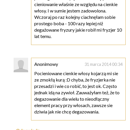
cieniowanie właśnie ze względu na cienkie
włosy. I w sumie jestem zadowolona.
Wczoraj po raz kolejny ciachnęłam sobie
prostego boba - 100 razy lepiej niż
degażowane fryzury jakie robił mi fryzjer 10
lat temu.
Anonimowy
31 marca 2014 00:34
Pocieniowane cienkie włosy kojarzą mi sie
ze zmokłą kurą :D chyba, że fryzjerka nie
przesadzi i wie co robić, to jest ok. Często
jednak idą na zywioł. Zauważyłam też, że to
degazowanie dla wielu to nieodłączny
element pracy przy włosach, zawsze sie
dziwia jak nie chcę degazowania.