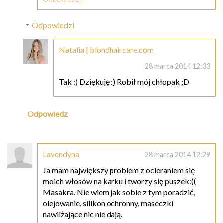
Odpowiedzi
Natalia | blondhaircare.com
28 marca 2014 12:33
Tak :) Dziękuję :) Robił mój chłopak ;D
Odpowiedz
Lavendyna
28 marca 2014 12:29
Ja mam największy problem z ocieraniem się
moich włosów na karku i tworzy się puszek:((
Masakra. Nie wiem jak sobie z tym poradzić,
olejowanie, silikon ochronny, maseczki
nawilżające nic nie dają.