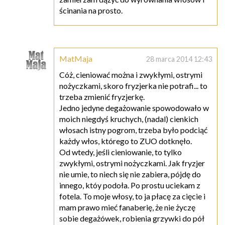
ścinania na prosto.
MatMaja
28 marca 2014 12:43
Cóż, cieniować można i zwykłymi, ostrymi
nożyczkami, skoro fryzjerka nie potrafi... to
trzeba zmienić fryzjerkę.
Jedno jedyne degażowanie spowodowało w
moich niegdyś kruchych, (nadal) cienkich
włosach istny pogrom, trzeba było podciąć
każdy włos, którego to ZUO dotknęło.
Od wtedy, jeśli cieniowanie, to tylko
zwykłymi, ostrymi nożyczkami. Jak fryzjer
nie umie, to niech się nie zabiera, pójdę do
innego, któy podoła. Po prostu uciekam z
fotela. To moje włosy, to ja płacę za cięcie i
mam prawo mieć fanaberię, że nie życzę
sobie degażówek, robienia grzywki do pół