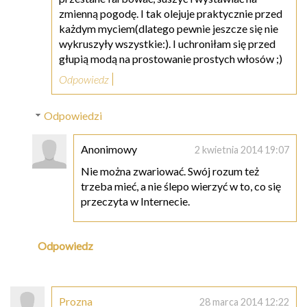
zmienną pogodę. I tak olejuje praktycznie przed
każdym myciem(dlatego pewnie jeszcze się nie
wykruszyły wszystkie:). I uchroniłam się przed
głupią modą na prostowanie prostych włosów ;)
Odpowiedz
Odpowiedzi
Anonimowy
2 kwietnia 2014 19:07
Nie można zwariować. Swój rozum też
trzeba mieć, a nie ślepo wierzyć w to, co się
przeczyta w Internecie.
Odpowiedz
Prozna
28 marca 2014 12:22