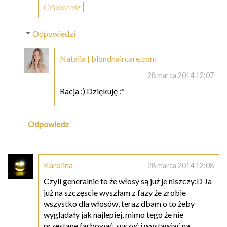
Odpowiedz
Odpowiedzi
Natalia | blondhaircare.com
28 marca 2014 12:07
Racja :) Dziękuję :*
Odpowiedz
Karolina
28 marca 2014 12:08
Czyli generalnie to że włosy są już je niszczy:D Ja
już na szczęscie wyszłam z fazy że zrobie
wszystko dla włosów, teraz dbam o to żeby
wyglądały jak najlepiej, mimo tego że nie
przestane farbować, suszyć i wystawiać na