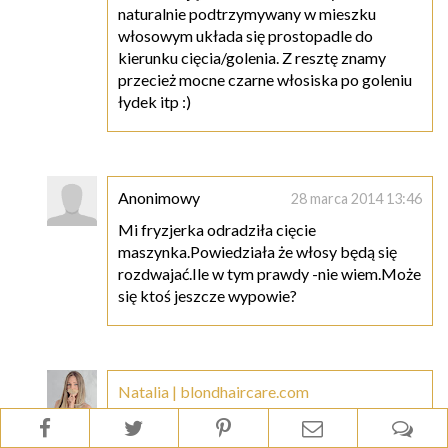
naturalnie podtrzymywany w mieszku
włosowym układa się prostopadle do
kierunku cięcia/golenia. Z resztę znamy
przecież mocne czarne włosiska po goleniu
łydek itp :)
Anonimowy
28 marca 2014 13:46
Mi fryzjerka odradziła cięcie
maszynka.Powiedziała że włosy będą się
rozdwajać.Ile w tym prawdy -nie wiem.Może
się ktoś jeszcze wypowie?
Natalia | blondhaircare.com
28 marca 2014 13:48