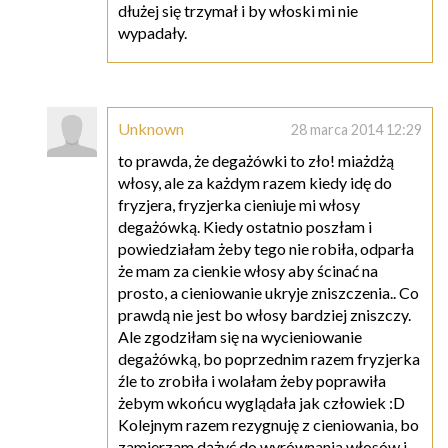
dłużej się trzymał i by włoski mi nie
wypadały.
Unknown
28 marca 2014 12:29
to prawda, że degażówki to zło! miażdżą
włosy, ale za każdym razem kiedy idę do
fryzjera, fryzjerka cieniuje mi włosy
degażówką. Kiedy ostatnio poszłam i
powiedziałam żeby tego nie robiła, odparła
że mam za cienkie włosy aby ścinać na
prosto, a cieniowanie ukryje zniszczenia.. Co
prawdą nie jest bo włosy bardziej zniszczy.
Ale zgodziłam się na wycieniowanie
degażówką, bo poprzednim razem fryzjerka
źle to zrobiła i wolałam żeby poprawiła
żebym wkońcu wyglądała jak człowiek :D
Kolejnym razem rezygnuję z cieniowania, bo
zamierzam dążyć do wyrównania włosów i