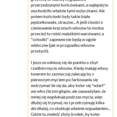
przerzedzonymi końcówkami, a najlepiej to
wychodziło właśnie tymi nożyczkami. Ale
potem końcówki były takie białe
pędzelkowate, straszne... A jeśli chodzi o
cieniowanie kręconych włosów to można
przecież to robić malutkimi warstwami, a
"schodki" zapewne nie będą w ogóle
widoczne (jak w przypadku włosów
prostych).
I jeszcze odniosę się do punktu o zbyt
rzadkim myciu włosów. Kiedy maluję włosy
tonerem to zazwyczaj zalecają by z
pierwszym myciem po farbowaniu się
wstrzymać ile się da, aby kolor się "wżarł"
we włos (brzmi głupio, ale zauważyłam, że
mniej się wypłukuje podczas mycia, więc
dłużej się trzyma), no i przetrzymuję kilka
dni dłużej, co skutkuje właśnie wypadaniem...
Gdzie tu znaleźć złoty środek, by kolor