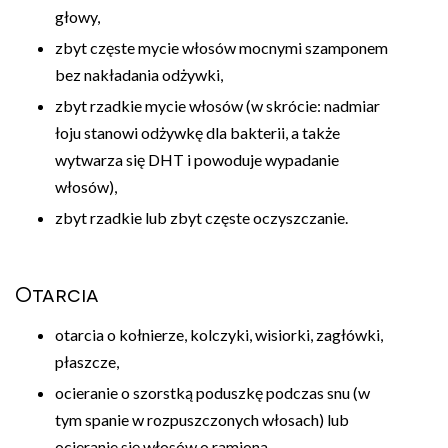
głowy,
zbyt częste mycie włosów mocnymi szamponem
bez nakładania odżywki,
zbyt rzadkie mycie włosów (w skrócie: nadmiar
łoju stanowi odżywkę dla bakterii, a także
wytwarza się DHT i powoduje wypadanie
włosów),
zbyt rzadkie lub zbyt częste oczyszczanie.
Otarcia
otarcia o kołnierze, kolczyki, wisiorki, zagłówki,
płaszcze,
ocieranie o szorstką poduszkę podczas snu (w
tym spanie w rozpuszczonych włosach) lub
ocieranie się włosów o ramiona,