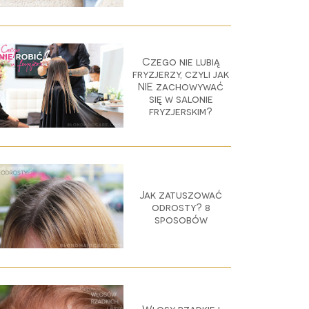
Czego nie lubią
fryzjerzy, czyli jak
NIE zachowywać
się w salonie
fryzjerskim?
Jak zatuszować
odrosty? 8
sposobów