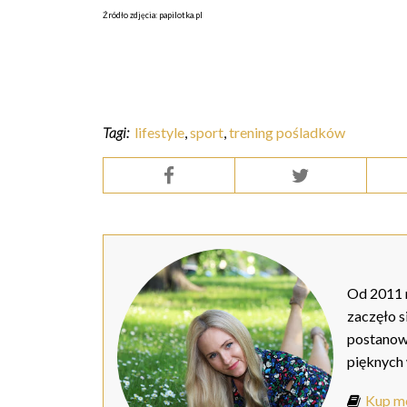
Źródło zdjęcia: papilotka.pl
Tagi:
lifestyle
,
sport
,
trening pośladków
Od 2011 r
zaczęło s
postanow
pięknych
Kup mo