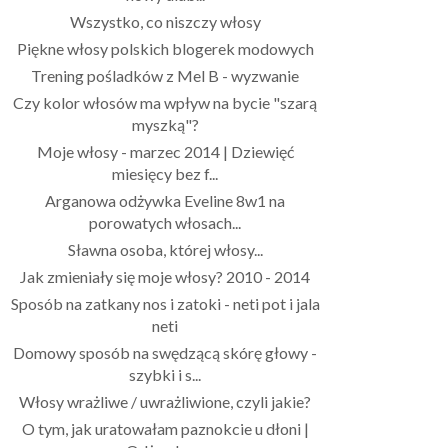
Wszystko, co niszczy włosy
Piękne włosy polskich blogerek modowych
Trening pośladków z Mel B - wyzwanie
Czy kolor włosów ma wpływ na bycie "szarą
myszką"?
Moje włosy - marzec 2014 | Dziewięć
miesięcy bez f...
Arganowa odżywka Eveline 8w1 na
porowatych włosach...
Sławna osoba, której włosy...
Jak zmieniały się moje włosy? 2010 - 2014
Sposób na zatkany nos i zatoki - neti pot i jala
neti
Domowy sposób na swędzącą skórę głowy -
szybki i s...
Włosy wrażliwe / uwrażliwione, czyli jakie?
O tym, jak uratowałam paznokcie u dłoni |