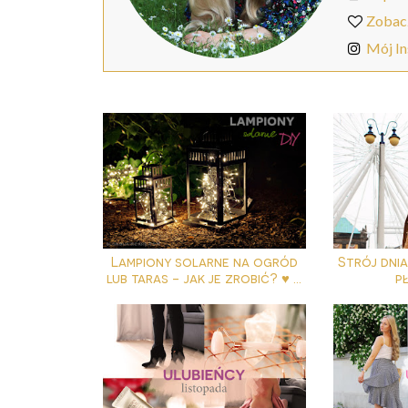
Zobac
Mój I
Lampiony solarne na ogród
Strój dni
lub taras - jak je zrobić? ♥ ...
pł