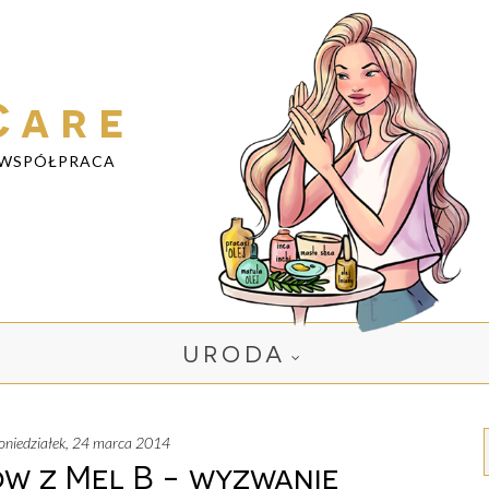
Care
WSPÓŁPRACA
URODA
poniedziałek, 24 marca 2014
w z Mel B - wyzwanie