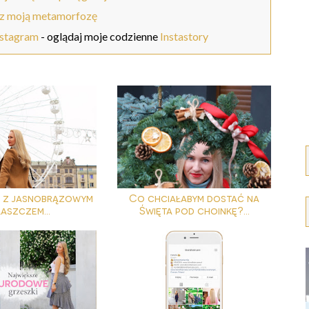
z moją metamorfozę
nstagram
- oglądaj moje codzienne
Instastory
a z jasnobrązowym
Co chciałabym dostać na
aszczem...
Święta pod choinkę?...