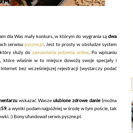
am dla Was mały konkurs, w którym do wygrania są
dwa
ach serwisu
pyszne.pl
.
Jest to prosty w obsłudze system
, który służy do
zamawiania jedzenia online
. Po wpisaniu
, które właśnie w to miejsce dowożą swoje specjały i
nternet bez wcześniejszej rejestracji (wystarczy podać
entarzu
wskazać Wasze
ulubione zdrowe danie
(można
:59
, a w
yniki podam najpóźniej w środę w tym poście, tak
ki. :) Bony ufundował serwis pyszne.pl.