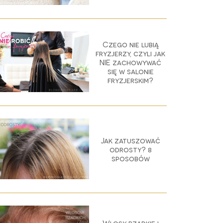
Czego nie lubią
fryzjerzy, czyli jak
NIE zachowywać
się w salonie
fryzjerskim?
Jak zatuszować
odrosty? 8
sposobów