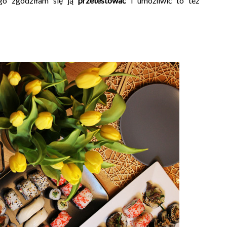
ego zgodziłam się ją
przetestować
i umożliwić to też