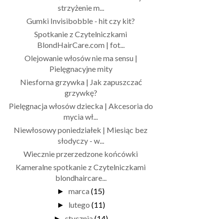
strzyżenie m...
Gumki Invisibobble - hit czy kit?
Spotkanie z Czytelniczkami
BlondHairCare.com | fot...
Olejowanie włosów nie ma sensu |
Pielęgnacyjne mity
Niesforna grzywka | Jak zapuszczać
grzywkę?
Pielęgnacja włosów dziecka | Akcesoria do
mycia wł...
Niewłosowy poniedziałek | Miesiąc bez
słodyczy - w...
Wiecznie przerzedzone końcówki
Kameralne spotkanie z Czytelniczkami
blondhaircare...
marca
(15)
►
lutego
(11)
►
stycznia
(14)
►