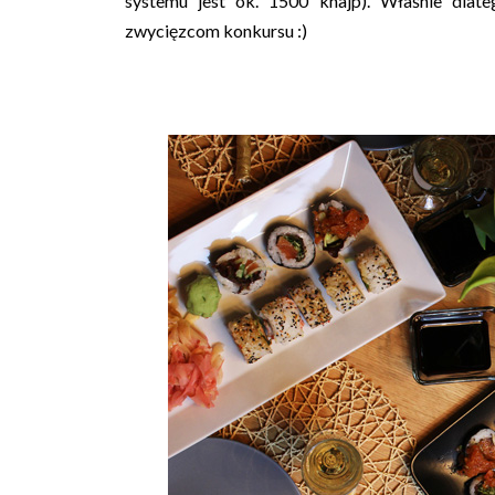
systemu jest ok. 1500 knajp). Właśnie dlat
zwycięzcom konkursu :)