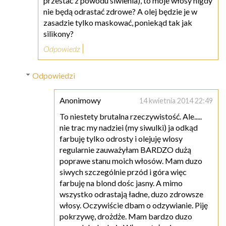
przestać z powodu siwienia), to moje włosy nigdy
nie będą odrastać zdrowe? A olej będzie je w
zasadzie tylko maskować, poniekąd tak jak
silikony?
Odpowiedz
Odpowiedzi
Anonimowy
14 kwietnia 2014 22:49
To niestety brutalna rzeczywistość. Ale.....
nie trac my nadziei (my siwulki) ja odkąd
farbuję tylko odrosty i olejuję wlosy
regularnie zauważyłam BARDZO dużą
poprawe stanu moich włosów. Mam duzo
siwych szczególnie przód i góra więc
farbuję na blond dośc jasny. A mimo
wszystko odrastają ładne, duzo zdrowsze
włosy. Oczywiście dbam o odzywianie. Piję
pokrzywę, drożdże. Mam bardzo duzo