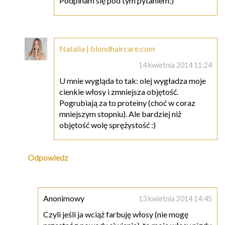
Podpinam się pod tym pytaniem:)
Natalia | blondhaircare.com
14 kwietnia 2014 11:24
U mnie wygląda to tak: olej wygładza moje
cienkie włosy i zmniejsza objętość.
Pogrubiają za to proteiny (choć w coraz
mniejszym stopniu). Ale bardziej niż
objętość wolę sprężystość :)
Odpowiedz
Anonimowy
13 kwietnia 2014 14:45
Czyli jeśli ja wciąż farbuję włosy (nie mogę