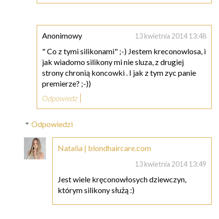
Anonimowy
13 kwietnia 2014 13:48
" Co z tymi silikonami" ;-) Jestem kreconowlosa, i
jak wiadomo silikony mi nie sluza, z drugiej
strony chronią koncowki . I jak z tym zyc panie
premierze? ;-))
Odpowiedz
Odpowiedzi
Natalia | blondhaircare.com
13 kwietnia 2014 13:49
Jest wiele kręconowłosych dziewczyn,
którym silikony służą :)