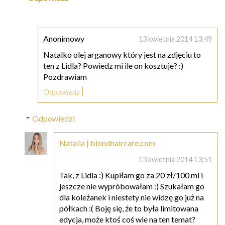
Anonimowy
13 kwietnia 2014 13:49
Natalko olej arganowy który jest na zdjęciu to
ten z Lidla? Powiedz mi ile on kosztuje? :)
Pozdrawiam
Odpowiedz
Odpowiedzi
Natalia | blondhaircare.com
13 kwietnia 2014 13:51
Tak, z Lidla :) Kupiłam go za 20 zł/100 ml i
jeszcze nie wypróbowałam :) Szukałam go
dla koleżanek i niestety nie widzę go już na
półkach :( Boję się, że to była limitowana
edycja, może ktoś coś wie na ten temat?