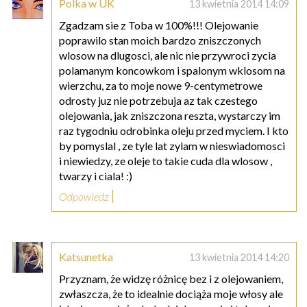
Polka w UK
13 kwietnia 2014 14:09
Zgadzam sie z Toba w 100%!!! Olejowanie
poprawilo stan moich bardzo zniszczonych
wlosow na dlugosci, ale nic nie przywroci zycia
polamanym koncowkom i spalonym wklosom na
wierzchu, za to moje nowe 9-centymetrowe
odrosty juz nie potrzebuja az tak czestego
olejowania, jak zniszczona reszta, wystarczy im
raz tygodniu odrobinka oleju przed myciem. I kto
by pomyslal , ze tyle lat zylam w nieswiadomosci
i niewiedzy, ze oleje to takie cuda dla wlosow ,
twarzy i ciala! :)
Odpowiedz
Katsunetka
13 kwietnia 2014 14:20
Przyznam, że widzę różnicę bez i z olejowaniem,
zwłaszcza, że to idealnie dociąża moje włosy ale