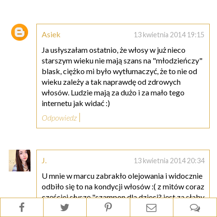
Asiek
13 kwietnia 2014 19:15
Ja usłyszałam ostatnio, że włosy w już nieco
starszym wieku nie mają szans na "młodzieńczy"
blask, ciężko mi było wytłumaczyć, że to nie od
wieku zależy a tak naprawdę od zdrowych
włosów. Ludzie mają za dużo i za mało tego
internetu jak widać :)
Odpowiedz
J.
13 kwietnia 2014 20:34
U mnie w marcu zabrakło olejowania i widocznie
odbiło się to na kondycji włosów :( z mitów coraz
częściej słyszę "szampon dla dzieci? jest za słaby
i nie umyje porządnie!" w takim razie chyba