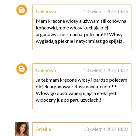
Unknown
13 kwietnia 2014 14:25
Mam kręcone włosy a używam silikonów na
końcowki, moje włosy kochaja olej
arganowyz rossmanna, polecam!!!! Włosy
wygladają pieknie i natychmiast go spijają!
Unknown
13 kwietnia 2014 14:27
Ja też mam kręcone włosy i bardzo polecam
olejek arganowy z Rossmanna, cudo!!!!!
Włosy go dosłownie spijają a efekt jest
widoczny juz po paru użyciach!!
Arielka
13 kwietnia 2014 14:39