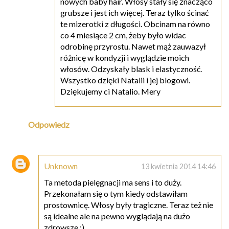
nowych baby hair. Włosy stały się znacząco
grubsze i jest ich więcej. Teraz tylko ścinać
te mizerotki z długości. Obcinam na równo
co 4 miesiące 2 cm, żeby było widac
odrobinę przyrostu. Nawet mąż zauwazył
różnicę w kondyzji i wyglądzie moich
włosów. Odzyskały blask i elastyczność.
Wszystko dzięki Natalii i jej blogowi.
Dziękujemy ci Natalio. Mery
Odpowiedz
Unknown
13 kwietnia 2014 14:46
Ta metoda pielęgnacji ma sens i to duży.
Przekonałam się o tym kiedy odstawiłam
prostownicę. Włosy były tragiczne. Teraz też nie
są idealne ale na pewno wyglądają na dużo
zdrowsze :)