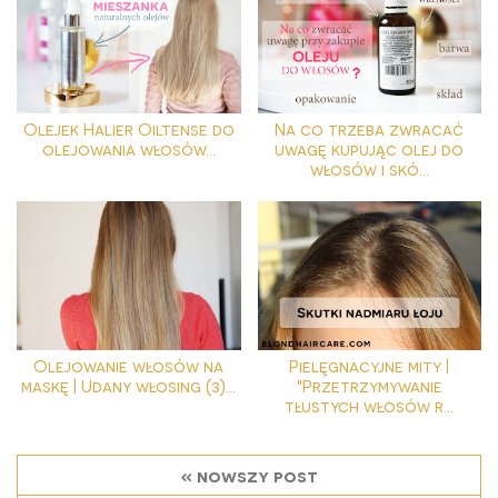
Olejek Halier Oiltense do
Na co trzeba zwracać
olejowania włosów...
uwagę kupując olej do
włosów i skó...
Olejowanie włosów na
Pielęgnacyjne mity |
maskę | Udany włosing (3)...
"Przetrzymywanie
tłustych włosów r...
« nowszy post