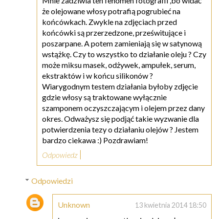
Mnie zadziwia ten fenomen fotografii ,bo widać
że olejowane włosy potrafią pogrubieć na
końcówkach. Zwykle na zdjęciach przed
końcówki są przerzedzone, prześwitujące i
poszarpane. A potem zamieniają się w satynową
wstążkę. Czy to wszystko to działanie oleju ? Czy
może miksu masek, odżywek, ampułek, serum,
ekstraktów i w końcu silikonów ?
Wiarygodnym testem działania byłoby zdjęcie
gdzie włosy są traktowane wyłącznie
szamponem oczyszczającym i olejem przez dany
okres. Odważysz się podjąć takie wyzwanie dla
potwierdzenia tezy o działaniu olejów ? Jestem
bardzo ciekawa :) Pozdrawiam!
Odpowiedz
Odpowiedzi
Unknown
13 kwietnia 2014 18:50