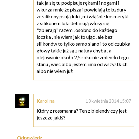
tak ja się tu podpisuje rękami i nogami i
wkurza mnie że piszą i powielają te bzdury
że silikony psują loki , mi włąśnie kosmetyki
z silikonem loki definiują włosy się
"zbierają" razem , osobno do każdego
loczka , nie wiem jak to ująć , ale bez
silikonów to tylko samo siano i to od czubka
głowy takie już są z natury chyba , a
olejowanie około 2,5 roku nie zmieniło tego
stanu , wiec albo jestem inna od wszystkich
albo nie wiem już
Karolina
13 kwietnia 2014 15:07
Który z rossmanna? Ten z bielendy czy jest
jeszcze jakiś?
Odpowiedz