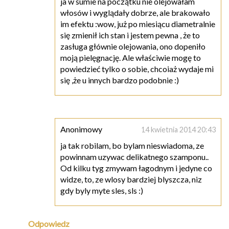
ja w sumie na początku nie olejowałam
włosów i wyglądały dobrze, ale brakowało
im efektu :wow, już po miesiącu diametralnie
się zmienił ich stan i jestem pewna , że to
zasługa głównie olejowania, ono dopeniło
moją pielęgnację. Ale właściwie mogę to
powiedzieć tylko o sobie, chcoiaż wydaje mi
się ,że u innych bardzo podobnie :)
Anonimowy
14 kwietnia 2014 20:43
ja tak robilam, bo bylam nieswiadoma, ze
powinnam uzywac delikatnego szamponu..
Od kilku tyg zmywam łagodnym i jedyne co
widze, to, ze wlosy bardziej blyszcza, niz
gdy byly myte sles, sls :)
Odpowiedz