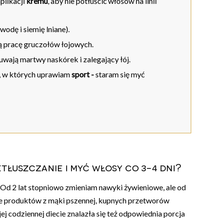
plikacji
kremu
, aby nie potłuścić włosów na linii
wodę i siemię lniane).
ją pracę gruczołów łojowych.
uwają martwy naskórek i zalegający łój.
 w których
uprawiam
sport -
staram się
myć
etłuszczanie i myć włosy co 3-4 dni?
. Od 2 lat stopniowo zmieniam nawyki żywieniowe, ale od
e produktów z mąki pszennej, kupnych przetworów
jej codziennej diecie znalazła się też odpowiednia porcja