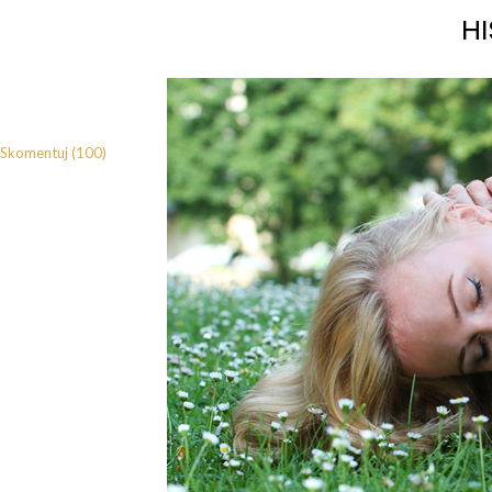
h
Skomentuj (100)