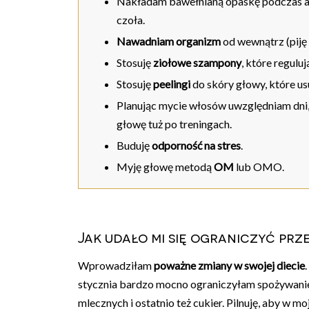
Nakładam bawełnianą opaskę podczas
a
czoła.
Nawadniam organizm
od wewnątrz (piję 
Stosuję
ziołowe szampony
, które regulu
Stosuję
peelingi
do skóry głowy, które us
Planując mycie włosów uwzględniam dni,
głowę tuż po treningach.
Buduję
odporność na stres
.
Myję głowę metodą
OM
lub OMO.
Jak udało mi się ograniczyć prz
Wprowadziłam
poważne zmiany w swojej diecie
stycznia bardzo mocno ograniczyłam spożywani
mlecznych i ostatnio też cukier. Pilnuję, aby w mo