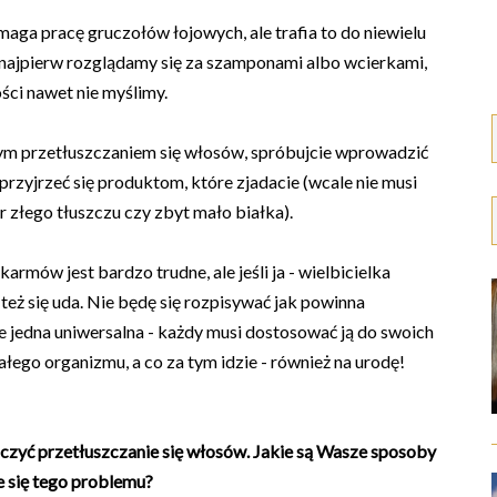
maga pracę gruczołów łojowych, ale trafia to do niewielu
iej najpierw rozglądamy się za szamponami albo wcierkami,
ści nawet nie myślimy.
ym przetłuszczaniem się włosów, spróbujcie wprowadzić
przyjrzeć się produktom, które zjadacie (wcale nie musi
r złego tłuszczu czy zbyt mało białka).
rmów jest bardzo trudne, ale jeśli ja - wielbicielka
też się uda. Nie będę się rozpisywać jak powinna
je jedna uniwersalna - każdy musi dostosować ją do swoich
ałego organizmu, a co za tym idzie - również na urodę!
zyć przetłuszczanie się włosów. Jakie są Wasze sposoby
e się tego problemu?