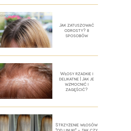
Jak zatuszować
odrosty? 8
sposobów
Włosy rzadkie i
delikatne | Jak je
wzmocnić i
zagęścić?
Strzyżenie włosów
"od linijki" - tak czy