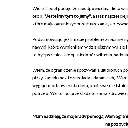
Wiele źródeł podaje, że nieodpowiednia dieta wz
osób.
"Jesteśmy tym co jemy"
, a i tak najczęśc
które mają ograniczyć przetłuszczanie, a o żywno
Podsumowując, jeśli macie problemy z nadmiern
nawyki, które wymieniłam w dzisiejszym wpisie i 
to być pszenica, ale np. niedobór witamin, nadmia
Wiem, że ograniczenie spożywania ulubionych poka
pizzy, zapiekanek i czekolady - dałam radę, Wam 
wyglądać odpowiednia dieta, ponieważ nie istnie
potrzeb. Warto, bo przekłada to się na zdrowie c
Mam nadzieję, że moje rady pomogą Wam ogranic
na pozbyci