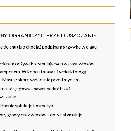
aby ograniczyć przetłuszczanie:
e do snu) lub chociaż podpinam grzywkę w ciągu
 wcieram odżywek stymulujących wzrost włosów.
szamponem. W końcu i masaż, i wcierki mogą
w. Masuję skórę wyłącznie przed myciem.
am skórę głowy - nawet najkrótszy i
szczanie.
kładnie spłukuję kosmetyki.
óry głowy oraz włosów - dotyk stymuluje