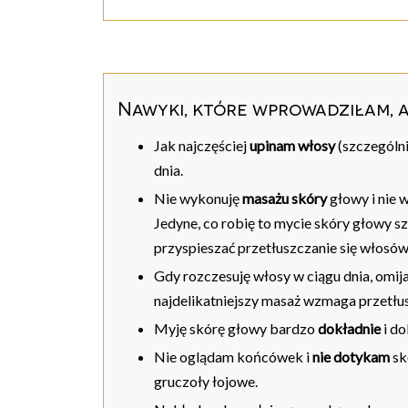
Nawyki, które wprowadziłam, 
Jak najczęściej
upinam włosy
(szczególni
dnia.
Nie wykonuję
masażu skóry
głowy i nie
Jedyne, co robię to mycie skóry głowy 
przyspieszać przetłuszczanie się włosó
Gdy rozczesuję włosy w ciągu dnia, omij
najdelikatniejszy masaż wzmaga przetłu
Myję skórę głowy bardzo
dokładnie
i do
Nie oglądam końcówek i
nie dotykam
sk
gruczoły łojowe.