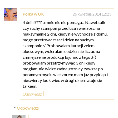
Polka w UK
26 kwietnia 2014 12:23
4 dniiii???? u mnie nic nie pomaga... Nawet talk
czy suchy szampon przedluza swierzosc na
maksymalnie 2 dni, kiedy nie wychodze z domu,
moge przetrwac trzeci dzien na suchym
szamponie :/ Probowalam kuracji zelem
aloesowym, wcieralam codziennie liczac na
zmniejszenie produkcji loju, nic z tego :(((
probowalam przetrzymywac 3 dni kiedy
moglam, nie widze zadnej roznicy, zawsze po
porannym myciu wieczorem mam juz przyklap i
nieswierzy look wiec w drugi dzien ratuje sie
talkiem.
Odpowiedz
Odpowiedzi