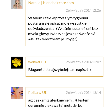
Natalia | blondhaircare.com
26 kwietnia 2014 12:26
W takim razie w przyszłym tygodniu
postaram się opisać moje wszystkie
doświadczenia :-) Właśnie jestem 4 dni bez
mycia głowy i włosy są jeszcze świeże <3
Ale i tak wieczorem je umyję ;)
wonka080
26 kwietnia 2014 13:09
Błagam! Jak najszybciej nam napisz! :)
Polka w UK
26 kwietnia 2014 13:14
juz czekam z utesknieniem :))) Jestem
ogromnie ciekawa tej metody, bo