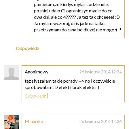
pamietam,ze kiedys mylas codziennie,
pozniej udalo Ci ograniczyc mycie do co
dwa dni, ale co 4????? Ja tez tak chceeee! :D
Ja mylam wczoraj, dzis jade na talku,
przetrzymam do rana bo dluzej nie moge :( :*
Odpowiedz
Anonimowy
26 kwietnia 2014 12:24
też słyszałam takie porady --> no i oczywiście
spróbowałam :D efekt? brak efektu :)
Odpowiedz
Minariko
26 kwietnia 2014 12:26