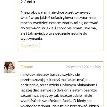
2-3 dni ;)
Nie próbowałam i nie chcę przetrzymywać
włosów, po jakiś 4 dniach głowa zaczyna mnie
mocno swędzieć, czasem zdarzy mi się dotrwać
do tych 4 dni w jakiejś chorobie, smalcu nie ma,
ale i tak myję, bo to swędzenie jest nie do
wytrzymania.
Odpowiedz
Dboom
26 kwietnia 2014 13:06
mi włosy niestety bardzo szybko się
przetłuszczają :< kiedyś musiałam myć je
codziennie, teraz dzięki ziołowym płukankom i
lepszej diecie myję co dwa dni i jestem baardzo
szczęśliwa, a gdyby tak jeszcze udało mi się
wydłużyć ich świeżość do 3 dni.. :D kiedy nie
wychodzę z domu udaje mi się przetrwać 3dzień,