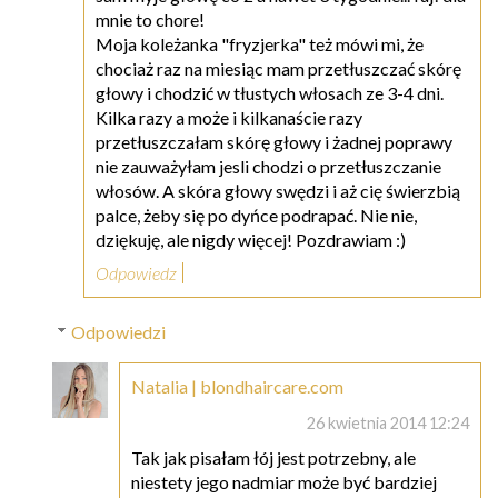
mnie to chore!
Moja koleżanka "fryzjerka" też mówi mi, że
chociaż raz na miesiąc mam przetłuszczać skórę
głowy i chodzić w tłustych włosach ze 3-4 dni.
Kilka razy a może i kilkanaście razy
przetłuszczałam skórę głowy i żadnej poprawy
nie zauważyłam jesli chodzi o przetłuszczanie
włosów. A skóra głowy swędzi i aż cię świerzbią
palce, żeby się po dyńce podrapać. Nie nie,
dziękuję, ale nigdy więcej! Pozdrawiam :)
Odpowiedz
Odpowiedzi
Natalia | blondhaircare.com
26 kwietnia 2014 12:24
Tak jak pisałam łój jest potrzebny, ale
niestety jego nadmiar może być bardziej