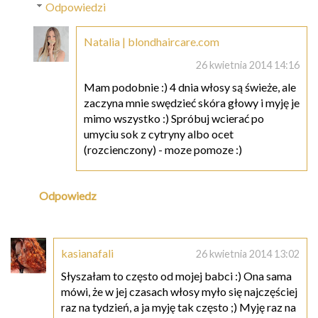
Odpowiedzi
Natalia | blondhaircare.com
26 kwietnia 2014 14:16
Mam podobnie :) 4 dnia włosy są świeże, ale
zaczyna mnie swędzieć skóra głowy i myję je
mimo wszystko :) Spróbuj wcierać po
umyciu sok z cytryny albo ocet
(rozcienczony) - moze pomoze :)
Odpowiedz
kasianafali
26 kwietnia 2014 13:02
Słyszałam to często od mojej babci :) Ona sama
mówi, że w jej czasach włosy myło się najczęściej
raz na tydzień, a ja myję tak często ;) Myję raz na