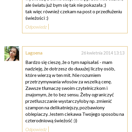
ale światu już bym się tak nie pokazała ;)
tak więc również czekam na post o przedłużeniu
świeżości :)
Odpowiedz
Lagoena
26 kwietnia 2014 13:13
Bardzo się cieszę, że o tym napisałaś - mam
nadzieję, że dotrzesz do duuużej liczby osób,
które wierzą w ten mit. Nie rozumiem
przetrzymywania włosów za wszelką cenę.
Zawsze tłumaczę swoim czytelniczkom i
znajomym, że to bez sensu. Żeby ograniczyć
przetłuszczanie wystarczyłoby np. zmienić
szampon na delikatniejszy, pozbawiony
oblepiaczy. Jestem ciekawa Twojego sposobu na
czterodniową świeżość :))
Odpowiedz