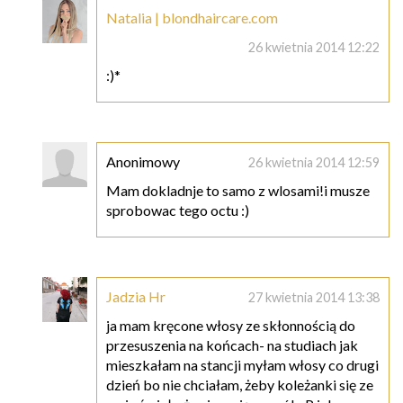
Natalia | blondhaircare.com
26 kwietnia 2014 12:22
:)*
Anonimowy
26 kwietnia 2014 12:59
Mam dokladnje to samo z wlosami!i musze
sprobowac tego octu :)
Jadzia Hr
27 kwietnia 2014 13:38
ja mam kręcone włosy ze skłonnością do
przesuszenia na końcach- na studiach jak
mieszkałam na stancji myłam włosy co drugi
dzień bo nie chciałam, żeby koleżanki się ze