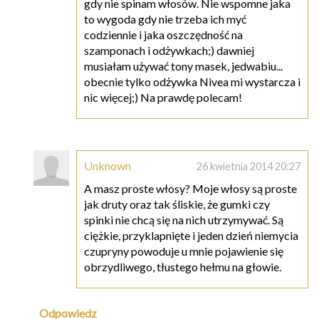
gdy nie spinam włosów. Nie wspomne jaka
to wygoda gdy nie trzeba ich myć
codziennie i jaka oszczędność na
szamponach i odżywkach;) dawniej
musiałam używać tony masek, jedwabiu...
obecnie tylko odżywka Nivea mi wystarcza i
nic więcej;) Na prawdę polecam!
Unknown
26 kwietnia 2014 20:27
A masz proste włosy? Moje włosy są proste
jak druty oraz tak śliskie, że gumki czy
spinki nie chcą się na nich utrzymywać. Są
ciężkie, przyklapnięte i jeden dzień niemycia
czupryny powoduje u mnie pojawienie się
obrzydliwego, tłustego hełmu na głowie.
Odpowiedz