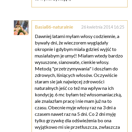
Basia86-naturalnie
26 kwietnia 2014 16:25
Dawniej latami myłam włosy codziennie, a
bywały dni, że wieczorem wyglądały
okropnie i gdybym miała gdzieś wyjść to
musiałabym je umyć! Miałam wtedy bardzo
wysuszone, sianowate, cienkie włosy.
Metodą "przetrzymywania" i doszłam do
zdrowych, lśniących włosów. Oczywiście
staram sie jak najwięcej zdrowości
naturalnych jeść co też ma wpływ na ich
kondycję. 6 mc byłam też włosomaniaczką,
ale znalazłam pracę i nie mam już na to
czasu. Obecnie myje włosy raz na 3 dni a
czasem nawet raz na 5 dni. Co 2 dni myję
tylko grzywkę dla odświeżenia bo ona
wyjątkowo mi sie przetłuszcza, zwłaszcza