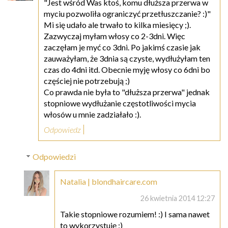
"Jest wśród Was ktoś, komu dłuższa przerwa w
myciu pozwoliła ograniczyć przetłuszczanie? :)"
Mi się udało ale trwało to kilka miesięcy ;).
Zazwyczaj myłam włosy co 2-3dni. Więc
zaczęłam je myć co 3dni. Po jakimś czasie jak
zauważyłam, że 3dnia są czyste, wydłużyłam ten
czas do 4dni itd. Obecnie myję włosy co 6dni bo
częściej nie potrzebują ;)
Co prawda nie była to "dłuższa przerwa" jednak
stopniowe wydłużanie częstotliwości mycia
włosów u mnie zadziałało :).
Odpowiedz
Odpowiedzi
Natalia | blondhaircare.com
26 kwietnia 2014 12:27
Takie stopniowe rozumiem! :) I sama nawet
to wykorzystuję :)