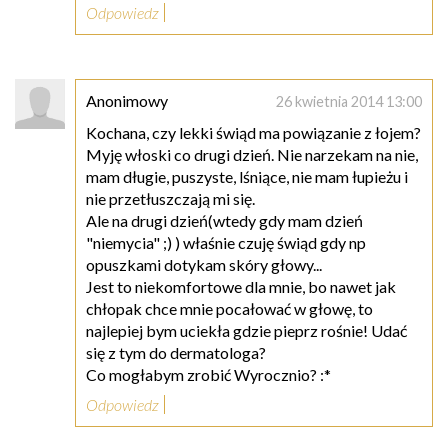
Odpowiedz
Anonimowy
26 kwietnia 2014 13:00
Kochana, czy lekki świąd ma powiązanie z łojem?
Myję włoski co drugi dzień. Nie narzekam na nie,
mam długie, puszyste, lśniące, nie mam łupieżu i
nie przetłuszczają mi się.
Ale na drugi dzień(wtedy gdy mam dzień
"niemycia" ;) ) właśnie czuję świąd gdy np
opuszkami dotykam skóry głowy...
Jest to niekomfortowe dla mnie, bo nawet jak
chłopak chce mnie pocałować w głowę, to
najlepiej bym uciekła gdzie pieprz rośnie! Udać
się z tym do dermatologa?
Co mogłabym zrobić Wyrocznio? :*
Odpowiedz