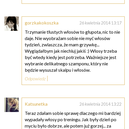
gorzkakokoszka
26 kwietnia 2014 13:17
Trzymanie tłustych włosów to głupota, nic to nie
daje. Nie wyobrażam sobie nie myć włosów
tydzień, zwlaszcza, że mam grzywkę...
Wyglądałbym jak niechluj jakiś :) Wlosy trzeba
być wtedy kiedy jest potrzeba. Ważniejsze jest
wybranie delikatnego szamponu, który nie
będzie wysuszał skalpu i włosów.
Odpowiedz
Katsunetka
26 kwietnia 2014 13:22
Teraz zdałam sobie sprawę dlaczego mi bardziej
wypadały włosy po treningu. Jak były dzień po
myciu było dobrze, ale potem już gorzej... za