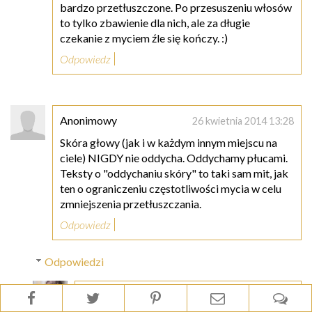
bardzo przetłuszczone. Po przesuszeniu włosów
to tylko zbawienie dla nich, ale za długie
czekanie z myciem źle się kończy. :)
Odpowiedz
Anonimowy
26 kwietnia 2014 13:28
Skóra głowy (jak i w każdym innym miejscu na
ciele) NIGDY nie oddycha. Oddychamy płucami.
Teksty o "oddychaniu skóry" to taki sam mit, jak
ten o ograniczeniu częstotliwości mycia w celu
zmniejszenia przetłuszczania.
Odpowiedz
Odpowiedzi
Łojotokowa Głowa
26 kwietnia 2014 17:11