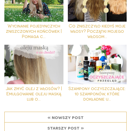
Wycinanie pojedynczych
Co zniszczyło kiedyś moje
zniszczonych końcówek |
włosy? Początki mojego
Pomaga c...
włosom...
Jak zmyć olej z włosów? |
Szampony oczyszczające:
Emulgowanie oleju maską
10 szamponów, które
lub o...
dokładnie u...
« nowszy post
starszy post »