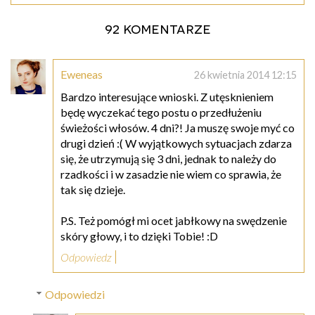
92 komentarze
Eweneas
26 kwietnia 2014 12:15
Bardzo interesujące wnioski. Z utęsknieniem
będę wyczekać tego postu o przedłużeniu
świeżości włosów. 4 dni?! Ja muszę swoje myć co
drugi dzień :( W wyjątkowych sytuacjach zdarza
się, że utrzymują się 3 dni, jednak to należy do
rzadkości i w zasadzie nie wiem co sprawia, że
tak się dzieje.
P.S. Też pomógł mi ocet jabłkowy na swędzenie
skóry głowy, i to dzięki Tobie! :D
Odpowiedz
Odpowiedzi