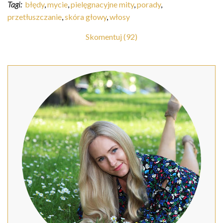
Tagi:
błędy
,
mycie
,
pielęgnacyjne mity
,
porady
,
przetłuszczanie
,
skóra głowy
,
włosy
Skomentuj (92)