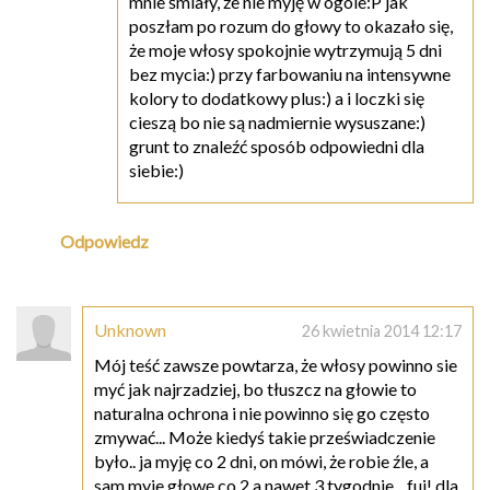
mnie śmiały, że nie myję w ogóle:P jak
poszłam po rozum do głowy to okazało się,
że moje włosy spokojnie wytrzymują 5 dni
bez mycia:) przy farbowaniu na intensywne
kolory to dodatkowy plus:) a i loczki się
cieszą bo nie są nadmiernie wysuszane:)
grunt to znaleźć sposób odpowiedni dla
siebie:)
Odpowiedz
Unknown
26 kwietnia 2014 12:17
Mój teść zawsze powtarza, że włosy powinno sie
myć jak najrzadziej, bo tłuszcz na głowie to
naturalna ochrona i nie powinno się go często
zmywać... Może kiedyś takie przeświadczenie
było.. ja myję co 2 dni, on mówi, że robie źle, a
sam myje głowę co 2 a nawet 3 tygodnie... fuj! dla