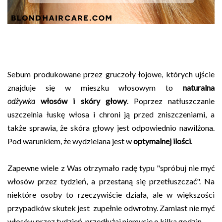
Sebum produkowane przez gruczoły łojowe, których ujście
znajduje się w mieszku włosowym to
naturalna
odżywka
włosów i skóry głowy
. Poprzez natłuszczanie
uszczelnia łuskę włosa i chroni ją przed zniszczeniami, a
także sprawia, że skóra głowy jest odpowiednio nawilżona.
Pod warunkiem, że wydzielana jest w
optymalnej ilości
.
Zapewne wiele z Was otrzymało radę typu "spróbuj nie myć
włosów przez tydzień, a przestaną się przetłuszczać". Na
niektóre osoby to rzeczywiście działa, ale w większości
przypadków skutek jest zupełnie odwrotny. Zamiast nie myć
włosów przez tydzień, przedłużaj niemycie o kilka godzin.