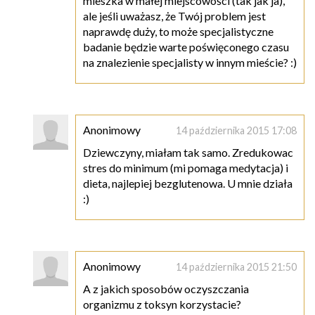
mieszka w małej miejscowości (tak jak ja),
ale jeśli uważasz, że Twój problem jest
naprawdę duży, to może specjalistyczne
badanie będzie warte poświęconego czasu
na znalezienie specjalisty w innym mieście? :)
Anonimowy
14 października 2015 17:08
Dziewczyny, miałam tak samo. Zredukowac
stres do minimum (mi pomaga medytacja) i
dieta, najlepiej bezglutenowa. U mnie działa
:)
Anonimowy
14 października 2015 21:50
A z jakich sposobów oczyszczania
organizmu z toksyn korzystacie?