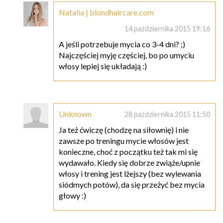
Natalia | blondhaircare.com
14 października 2015 19:16
A jeśli potrzebuje mycia co 3-4 dni? ;)
Najczęściej myję częściej, bo po umyciu
włosy lepiej się układają :)
Unknown
28 października 2015 11:50
Ja też ćwiczę (chodzę na siłownię) i nie
zawsze po treningu mycie włosów jest
konieczne, choć z początku też tak mi się
wydawało. Kiedy się dobrze zwiąże/upnie
włosy i trening jest lżejszy (bez wylewania
siódmych potów), da się przeżyć bez mycia
głowy :)