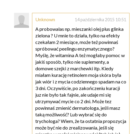
Unknown
14 października 2015 10:51
A probowalas np. mieszanki olej plus glinka
zielona ? U mnie to działa, tylko na efekty
czekałam 2 miesiące, może też powinnaś
spróbować peelingu enzymatycznego?
Myślę, że witamina A też mogłaby pomoc w
jakiś sposób, tylko nie suplementy, a
domowe szejki z marchewki itp. Kiedy
miałam kurację retinolem moja skóra była
jak wiór i z mycia codziennego spadam na co
3 dni. Oczywiście, po zakończeniu kuracji
juz nie było tak fajnie, ale udaje mi się
utrzymywać mycie co 2 dni. Może tez
powinnaś zmienić dermatologa, jeśli masz
taką możliwość? Lub wybrać się do
trychologa? Wiem, że ta ostatnia propozycja
może być nie do zrealizowania, jeśli się