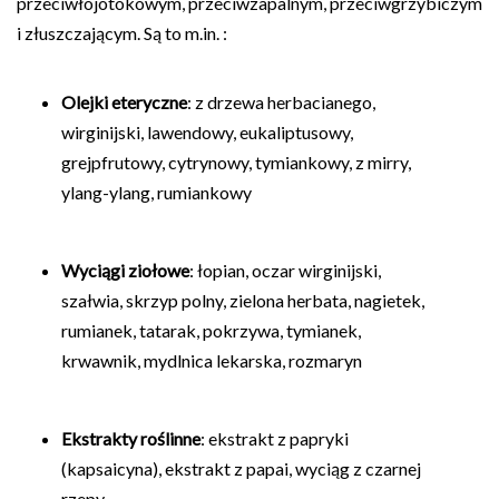
przeciwłojotokowym, przeciwzapalnym, przeciwgrzybiczym
i złuszczającym. Są to m.in. :
Olejki eteryczne
: z drzewa herbacianego,
wirginijski, lawendowy, eukaliptusowy,
grejpfrutowy, cytrynowy, tymiankowy, z mirry,
ylang-ylang, rumiankowy
Wyciągi ziołowe
: łopian, oczar wirginijski,
szałwia, skrzyp polny, zielona herbata, nagietek,
rumianek, tatarak, pokrzywa, tymianek,
krwawnik, mydlnica lekarska, rozmaryn
Ekstrakty roślinne
: ekstrakt z papryki
(kapsaicyna), ekstrakt z papai, wyciąg z czarnej
rzepy