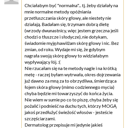
Chciałabym być "normalna"... tj. żeby działały na
mnie normalne metody opóźniania
przetłuszczania skóry głowy, ale niestety nie
działają. Badałam się, trzymam dobrą dietę
(wrzody dwunastnicy, więc jestem grzeczna jeśli
chodzi o tłuszcze i słodycze), nie dotykam,
świadomie myję/nawilżam skórę głowy i nic. Bez
zmian, od roku. Wydaje mi się, że gdybym
nagrała swoją skórę głowy to widziałabym
wypływający łój. :(
Nie rzucałam się na te metody nagle i na krótką
metę - raczej byłam wytrwała, okres dojrzewania
już dawno za mną za to obrzydliwa, śmierdząca
łojem skóra głowy (mimo codziennego mycia)
chyba będzie mi towarzyszyć do końca życia.
Nie wiem w sumie po co to piszę, chyba żeby się
pożalić i podnieść na duchu tych, którzy MOGĄ
jakoś przedłużyć świeżość włosów - jesteście
szczęściarzami.
Dermatolog przepisuje mi jedynie jakieś