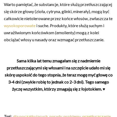
Warto pamiętać, że substancje, które służą przetłuszczającej
się skórze głowy (zioła, cytryna, glinki, minerały), mogą być
całkowicie nietolerowane przez końce włosów, zwłaszcza te
wysokoporowate
i suche. Produkty, które służą suchym i
uwrażliwionym końcówkom (emolienty) mogą z kolei
obciążać włosy u nasady oraz wzmagać przetłuszczanie.
Sama kilka lat temu zmagałam się z nadmiernie
przetłuszczającymi się włosami i na szczęście udało mi się
skórę uspokoić do tego stopnia, że teraz mogę myć głowę co
3-4 dni (zwykle robię to jednak co 2-3 dni). Tego samego
życzę wszystkim, którzy zmagają się z łojotokiem. ♥
Tagi:
dla początkujących
,
porady
,
problemy
,
przetłuszczanie
,