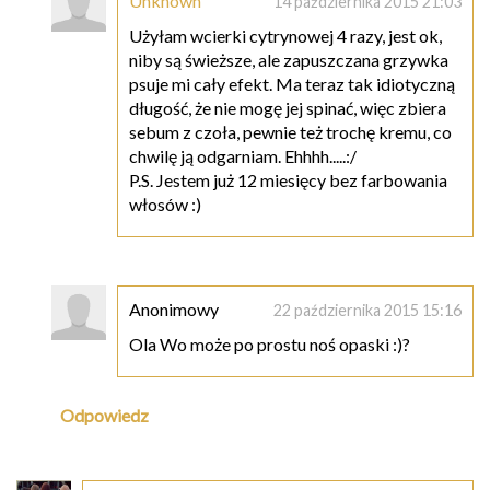
Unknown
14 października 2015 21:03
Użyłam wcierki cytrynowej 4 razy, jest ok,
niby są świeższe, ale zapuszczana grzywka
psuje mi cały efekt. Ma teraz tak idiotyczną
długość, że nie mogę jej spinać, więc zbiera
sebum z czoła, pewnie też trochę kremu, co
chwilę ją odgarniam. Ehhhh.....:/
P.S. Jestem już 12 miesięcy bez farbowania
włosów :)
Anonimowy
22 października 2015 15:16
Ola Wo może po prostu noś opaski :)?
Odpowiedz