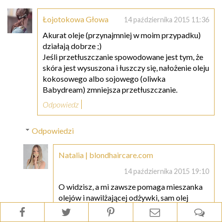
Łojotokowa Głowa
14 października 2015 11:36
Akurat oleje (przynajmniej w moim przypadku)
działają dobrze ;)
Jeśli przetłuszczanie spowodowane jest tym, że
skóra jest wysuszona i łuszczy się, nałożenie oleju
kokosowego albo sojowego (oliwka
Babydream) zmniejsza przetłuszczanie.
Odpowiedz
Odpowiedzi
Natalia | blondhaircare.com
14 października 2015 19:10
O widzisz, a mi zawsze pomaga mieszanka
olejów i nawilżającej odżywki, sam olej
wysusza skórę (ew. natłuszcza, ale nie
nawilża) :)