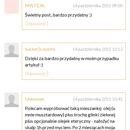
MISTEJK.
14 października 2015 09:00
Świetny post, bardzo przydatny :)
Odpowiedz
SucheOczyInfo
14 października 2015 10:13
Dzięki za bardzo przydatny w moim przypadku
artykuł :)
Odpowiedz
Unknown
14 października 2015 10:41
Polecam wypróbować taką mieszankę: olej (u
mnie musztardowy) plus trochę glinki zielonej
plus opcjonalnie olejek eteryczny - nałożyć na
skalp 1h przed myciem. Po 2 miesiącach moja