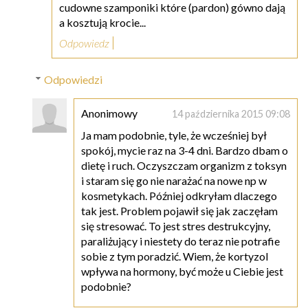
cudowne szamponiki które (pardon) gówno dają
a kosztują krocie...
Odpowiedz
Odpowiedzi
Anonimowy
14 października 2015 09:08
Ja mam podobnie, tyle, że wcześniej był
spokój, mycie raz na 3-4 dni. Bardzo dbam o
dietę i ruch. Oczyszczam organizm z toksyn
i staram się go nie narażać na nowe np w
kosmetykach. Później odkryłam dlaczego
tak jest. Problem pojawił się jak zaczęłam
się stresować. To jest stres destrukcyjny,
paraliżujący i niestety do teraz nie potrafie
sobie z tym poradzić. Wiem, że kortyzol
wpływa na hormony, być może u Ciebie jest
podobnie?