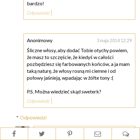
bardzo!
Odpowiedz
Anonimowy
3 maja 2014 12:29
Śliczne włosy, aby dodać Tobie otychy powiem,
że masz to szczęście, że kiedyś w całości
pozbędziesz się farbowanych końców, a ja mam
taką naturę, że włosy rosną mi ciemne i od
połowy jaśnieją, wpadając w żółte tony :(
P.S. Można wiedzieć skąd sweterk?
Odpowiedz
Odpowiedzi
Natalia | blondhaircare.com