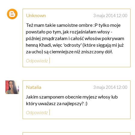
Unknown
3 maja 2014 12:00
Też mam takie samoistne ombre :P tylko moje
powstało po tym, jak rozjaśniałam włosy -
później zmądrzałam i całość włosów pokrywam
henną Khadi, więc 'odrosty' (które sięgają mi już
za ucho) są ciemniejsze niż zniszczony dół.
Odpowiedz
Natalia
3 maja 2014 12:00
Jakim szamponem obecnie myjesz włosy lub
który uważasz za najlepszy? :)
Odpowiedz