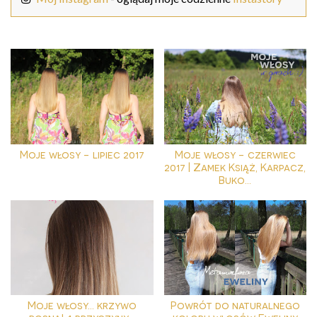
Moje włosy - lipiec 2017
Moje włosy - czerwiec
2017 | Zamek Książ, Karpacz,
Buko...
Moje włosy... krzywo
Powrót do naturalnego