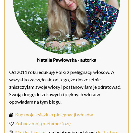
Natalia Pawłowska
- autorka
Od 2011 roku edukuję Polki z pielęgnacji włosów. A
wszystko zaczęło się od tego, że doszczętnie
zniszczyłam swoje włosy i postanowiłam je odratować.
Swoją drogę do zdrowych i pięknych włosów
opowiadam na tym blogu.
Kup moje książki o pielęgnacji włosów
Zobacz moją metamorfozę
Mój Instagram
- oglądaj moje codzienne
Instastory