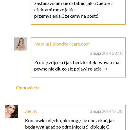
zastanawiłam sie ostatnio jak u Ciebie z
efektami,moze jakies
przemyslenia.Czekamy na post;)
Natalia | blondhaircare.com
3 maja 2014 23:10
Zrobię zdjęcia i jak będzie efekt wow to na
pewno nie długo się pojawi relacja :-)
Odpowiedz
Zielpy
3 maja 2014 12:28
Końcówki mięcho, nie mogę się doczekać, jak
będą wyglądać po odrośnięciu :) kibicuję Ci