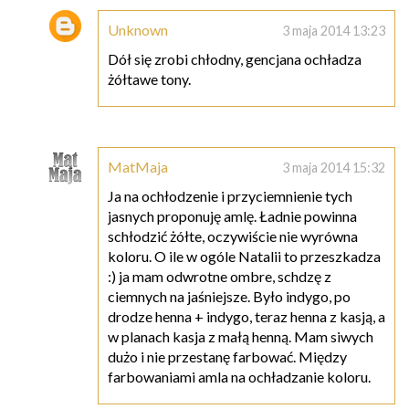
Unknown
3 maja 2014 13:23
Dół się zrobi chłodny, gencjana ochładza
żółtawe tony.
MatMaja
3 maja 2014 15:32
Ja na ochłodzenie i przyciemnienie tych
jasnych proponuję amlę. Ładnie powinna
schłodzić żółte, oczywiście nie wyrówna
koloru. O ile w ogóle Natalii to przeszkadza
:) ja mam odwrotne ombre, schdzę z
ciemnych na jaśniejsze. Było indygo, po
drodze henna + indygo, teraz henna z kasją, a
w planach kasja z małą henną. Mam siwych
dużo i nie przestanę farbować. Między
farbowaniami amla na ochładzanie koloru.