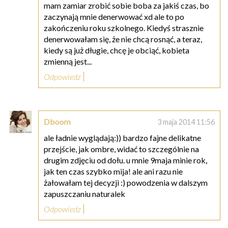
mam zamiar zrobić sobie boba za jakiś czas, bo
zaczynają mnie denerwować xd ale to po
zakończeniu roku szkolnego. Kiedyś strasznie
denerwowałam się, że nie chcą rosnąć, a teraz,
kiedy są już długie, chcę je obciąć, kobieta
zmienną jest...
Odpowiedz
Dboom
3 maja 2014 11:56
ale ładnie wyglądają:)) bardzo fajne delikatne
przejście, jak ombre, widać to szczególnie na
drugim zdjęciu od dołu. u mnie 9maja minie rok,
jak ten czas szybko mija! ale ani razu nie
żałowałam tej decyzji :) powodzenia w dalszym
zapuszczaniu naturalek
Odpowiedz