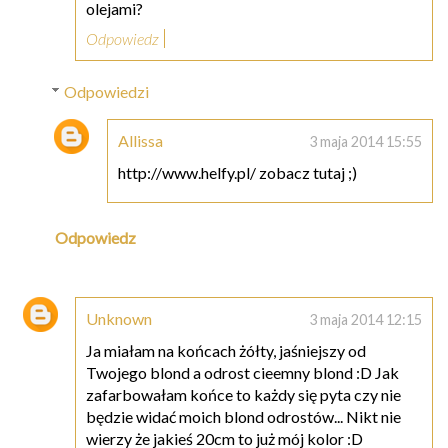
olejami?
Odpowiedz
Odpowiedzi
Allissa
3 maja 2014 15:55
http://www.helfy.pl/ zobacz tutaj ;)
Odpowiedz
Unknown
3 maja 2014 12:15
Ja miałam na końcach żółty, jaśniejszy od
Twojego blond a odrost cieemny blond :D Jak
zafarbowałam końce to każdy się pyta czy nie
będzie widać moich blond odrostów... Nikt nie
wierzy że jakieś 20cm to już mój kolor :D