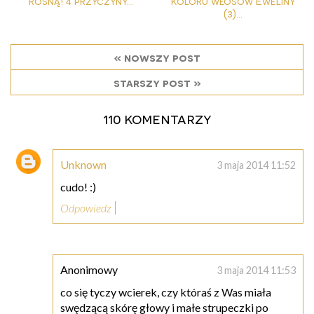
rosną! 4 przyczyny...
koloru włosów Eweliny
(3)...
« nowszy post
starszy post »
110 komentarzy
Unknown
3 maja 2014 11:52
cudo! :)
Odpowiedz
Anonimowy
3 maja 2014 11:53
co się tyczy wcierek, czy któraś z Was miała
swędzącą skórę głowy i małe strupeczki po