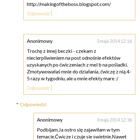
http://makingoftheboss.blogspot.com/
Odpowiedz
Anonimowy
3 maja 2014 12:16
Trochę z innej beczki - czekam z
niecierpliwieniem na post odnośnie efektów
uzyskanych po ćwiczeniach z mel b na pośladki.
Zmotywowałaś mnie do działania, ćwiczę z nią 4-
5 razy w tygodniu, ale u mnie efekty mare :/
Odpowiedz
Odpowiedzi
Anonimowy
3 maja 2014 12:36
Podbijam.Ja ostro się zajawiłam w tym
temacie.Ćwicze i czuje sie swietnie.Nawet