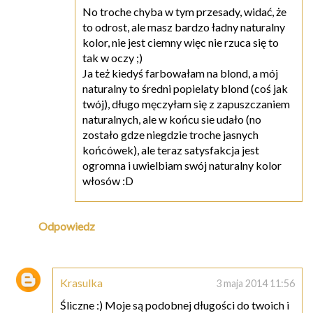
No troche chyba w tym przesady, widać, że
to odrost, ale masz bardzo ładny naturalny
kolor, nie jest ciemny więc nie rzuca się to
tak w oczy ;)
Ja też kiedyś farbowałam na blond, a mój
naturalny to średni popielaty blond (coś jak
twój), długo męczyłam się z zapuszczaniem
naturalnych, ale w końcu sie udało (no
zostało gdze niegdzie troche jasnych
końcówek), ale teraz satysfakcja jest
ogromna i uwielbiam swój naturalny kolor
włosów :D
Odpowiedz
Krasulka
3 maja 2014 11:56
Śliczne :) Moje są podobnej długości do twoich i